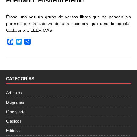
Poemario: Ensueño eterno
Érase una vez un grupo de versos libres que se pasean sin
permiso por la cabeza de una escritora que ama la poesía.
Cada uno…
LEER MÁS
F
T
C
a
w
o
c
i
m
e
t
p
b
t
a
o
e
r
o
r
t
CATEGORÍAS
k
i
r
Artículos
Biografías
Cine y arte
Clásicos
Editorial