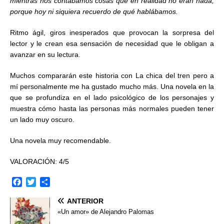
mientras nos contábamos cosas que en realidad no eran nada,
porque hoy ni siquiera recuerdo de qué hablábamos.
Ritmo ágil, giros inesperados que provocan la sorpresa del
lector y le crean esa sensación de necesidad que le obligan a
avanzar en su lectura.
Muchos compararán este historia con La chica del tren pero a
mí personalmente me ha gustado mucho más. Una novela en la
que se profundiza en el lado psicológico de los personajes y
muestra cómo hasta las personas más normales pueden tener
un lado muy oscuro.
Una novela muy recomendable.
VALORACIÓN: 4/5
F
T
C
a
w
o
ANTERIOR
c
i
m
e
t
p
«Un amor» de Alejandro Palomas
b
t
a