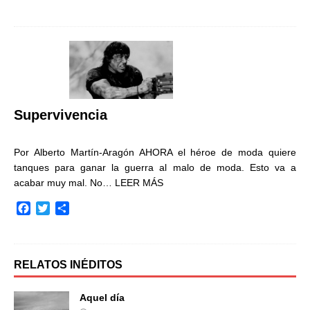
a
w
o
c
i
m
e
t
p
b
t
a
o
e
r
o
r
t
k
i
r
Supervivencia
Por Alberto Martín-Aragón AHORA el héroe de moda quiere
tanques para ganar la guerra al malo de moda. Esto va a
acabar muy mal. No…
LEER MÁS
F
T
C
a
w
o
c
i
m
e
t
p
b
t
a
RELATOS INÉDITOS
o
e
r
o
r
t
Aquel día
k
i