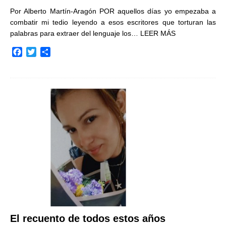
Por Alberto Martín-Aragón POR aquellos días yo empezaba a
combatir mi tedio leyendo a esos escritores que torturan las
palabras para extraer del lenguaje los…
LEER MÁS
F
T
C
a
w
o
c
i
m
e
t
p
b
t
a
o
e
r
o
r
t
k
i
r
El recuento de todos estos años