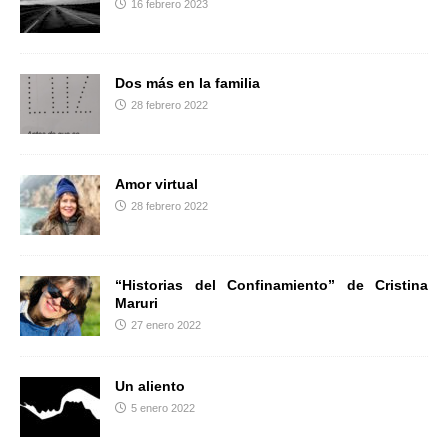
16 febrero 2023
r
Dos más en la familia
28 febrero 2022
Amor virtual
28 febrero 2022
“Historias del Confinamiento” de Cristina
Maruri
27 enero 2022
Un aliento
5 enero 2022