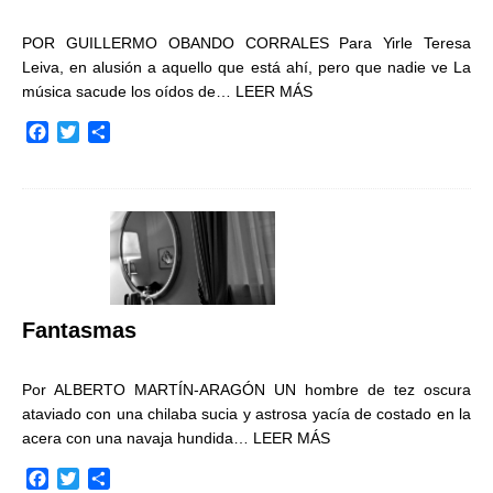
POR GUILLERMO OBANDO CORRALES Para Yirle Teresa
Leiva, en alusión a aquello que está ahí, pero que nadie ve La
música sacude los oídos de…
LEER MÁS
F
T
C
a
w
o
c
i
m
e
t
p
b
t
a
o
e
r
o
r
t
k
i
r
Fantasmas
Por ALBERTO MARTÍN-ARAGÓN UN hombre de tez oscura
ataviado con una chilaba sucia y astrosa yacía de costado en la
acera con una navaja hundida…
LEER MÁS
F
T
C