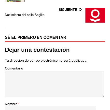
o
e
r
o
r
t
SIGUIENTE
k
i
Nacimiento del sello Begiko
r
SÉ EL PRIMERO EN COMENTAR
Dejar una contestacion
Tu dirección de correo electrónico no será publicada.
Comentario
Nombre
*