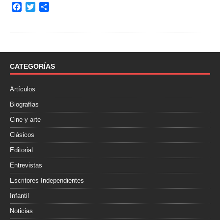
F
T
C
a
w
o
c
i
m
e
t
p
b
t
a
o
e
r
o
r
t
CATEGORÍAS
k
i
r
Artículos
Biografías
Cine y arte
Clásicos
Editorial
Entrevistas
Escritores Independientes
Infantil
Noticias