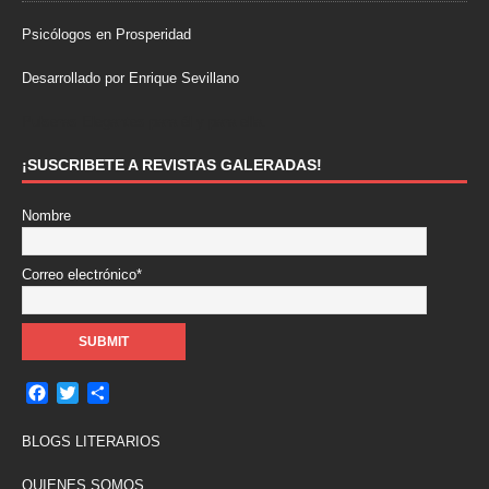
Psicólogos en Prosperidad
Desarrollado por Enrique Sevillano
Pulseras Elegantes para él y para ella.
¡SUSCRIBETE A REVISTAS GALERADAS!
Nombre
Correo electrónico*
F
T
C
a
w
o
c
i
m
BLOGS LITERARIOS
e
t
p
b
t
a
QUIENES SOMOS