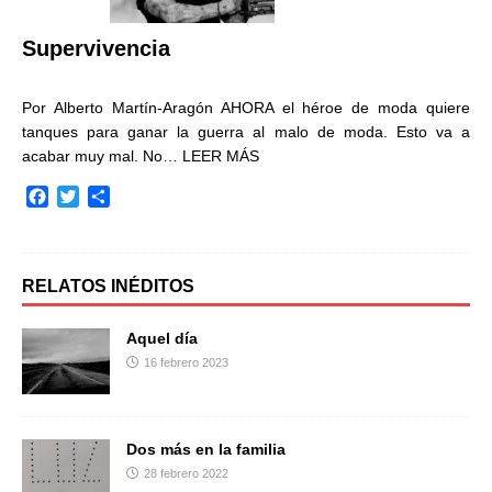
k
i
r
Supervivencia
Por Alberto Martín-Aragón AHORA el héroe de moda quiere
tanques para ganar la guerra al malo de moda. Esto va a
acabar muy mal. No…
LEER MÁS
F
T
C
a
w
o
c
i
m
e
t
p
b
t
a
RELATOS INÉDITOS
o
e
r
o
r
t
Aquel día
k
i
16 febrero 2023
r
Dos más en la familia
28 febrero 2022