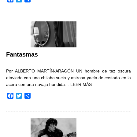
a
w
o
c
i
m
e
t
p
b
t
a
o
e
r
o
r
t
k
i
r
Fantasmas
Por ALBERTO MARTÍN-ARAGÓN UN hombre de tez oscura
ataviado con una chilaba sucia y astrosa yacía de costado en la
acera con una navaja hundida…
LEER MÁS
F
T
C
a
w
o
c
i
m
e
t
p
b
t
a
o
e
r
o
r
t