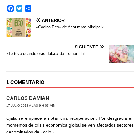
F
T
C
a
w
o
ANTERIOR
c
i
m
e
t
p
«Cocina Eco» de Assumpta Miralpeix
b
t
a
o
e
r
o
r
t
SIGUIENTE
k
i
«Te tuve cuando eras dulce» de Esther Llul
r
1 COMENTARIO
CARLOS DAMIAN
17 JULIO 2018 A LAS 9 H 07 MIN
Ojala se empiece a notar una recuperación. Por desgracia en
momentos de crisis económica global se ven afectados sectores
denominados de «ocio».