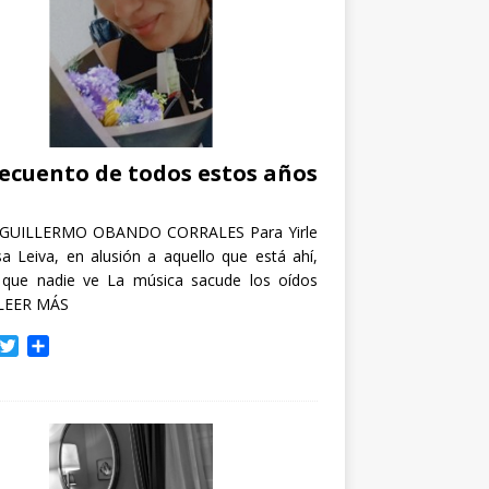
recuento de todos estos años
GUILLERMO OBANDO CORRALES Para Yirle
a Leiva, en alusión a aquello que está ahí,
 que nadie ve La música sacude los oídos
LEER MÁS
T
C
w
o
i
m
t
p
t
a
e
r
r
t