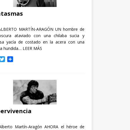
i
r
ntasmas
ALBERTO MARTÍN-ARAGÓN UN hombre de
oscura ataviado con una chilaba sucia y
osa yacía de costado en la acera con una
ja hundida…
LEER MÁS
T
C
w
o
i
m
t
p
t
a
e
r
r
t
i
r
ervivencia
Alberto Martín-Aragón AHORA el héroe de