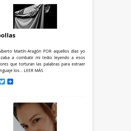
ollas
Alberto Martín-Aragón POR aquellos días yo
zaba a combatir mi tedio leyendo a esos
tores que torturan las palabras para extraer
enguaje los…
LEER MÁS
T
C
w
o
i
m
t
p
t
a
e
r
r
t
i
r