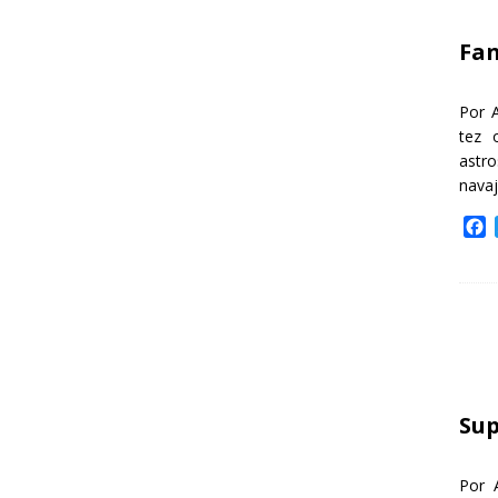
k
Fa
Por 
tez 
astr
nava
F
a
c
e
b
o
o
k
Sup
Por 