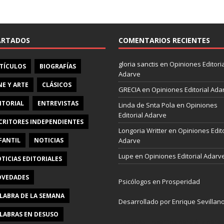
e
b
o
o
ARTADOS
COMENTARIOS RECIENTES
k
gloria sanctis
en
Opiniones Editoria
TÍCULOS
BIOGRAFÍAS
Adarve
NE Y ARTE
CLÁSICOS
GRECIA
en
Opiniones Editorial Ada
ITORIAL
ENTREVISTAS
Linda de Snta Pola
en
Opiniones
Editorial Adarve
CRITORES INDEPENDIENTES
Longoria Writter
en
Opiniones Edito
FANTIL
NOTICIAS
Adarve
Lupe
en
Opiniones Editorial Adarv
TICIAS EDITORIALES
VEDADES
Psicólogos en Prosperidad
LABRA DE LA SEMANA
Desarrollado por Enrique Sevillan
LABRAS EN DESUSO
Pulseras Elegantes para él y para e