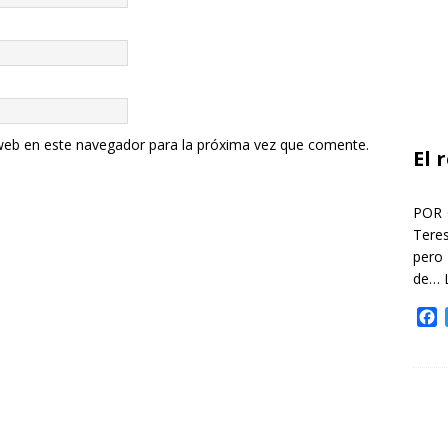
web en este navegador para la próxima vez que comente.
El 
POR 
Teres
pero
de…
F
a
c
e
b
o
o