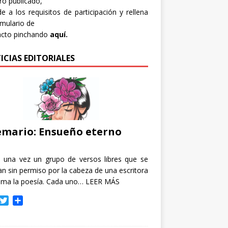
bro publicado,
e a los requisitos de participación y rellena
rmulario de
acto pinchando
aquí.
ICIAS EDITORIALES
mario: Ensueño eterno
e una vez un grupo de versos libres que se
n sin permiso por la cabeza de una escritora
ama la poesía. Cada uno…
LEER MÁS
T
C
w
o
i
m