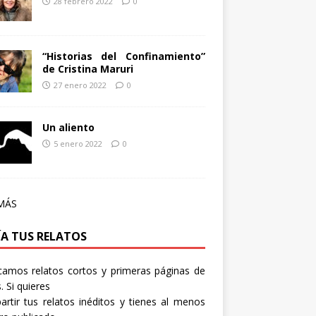
28 febrero 2022
0
“Historias del Confinamiento”
de Cristina Maruri
27 enero 2022
0
Un aliento
5 enero 2022
0
MÁS
ÍA TUS RELATOS
camos relatos cortos y primeras páginas de
. Si quieres
rtir tus relatos inéditos y tienes al menos