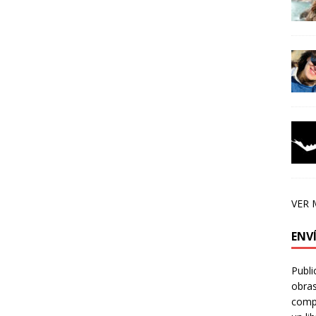
VER 
ENV
Publi
obras
compa