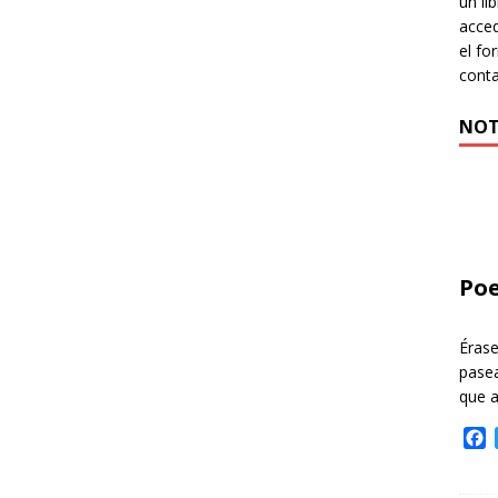
un li
acced
el fo
cont
NOT
Poe
Éras
pasea
que 
F
a
c