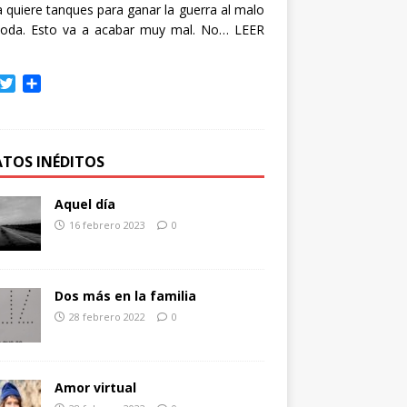
quiere tanques para ganar la guerra al malo
oda. Esto va a acabar muy mal. No…
LEER
T
C
w
o
i
m
t
p
t
a
ATOS INÉDITOS
e
r
r
t
Aquel día
i
16 febrero 2023
0
r
Dos más en la familia
28 febrero 2022
0
Amor virtual