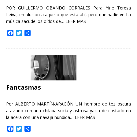
POR GUILLERMO OBANDO CORRALES Para Yirle Teresa
Leiva, en alusión a aquello que está ahí, pero que nadie ve La
música sacude los oídos de…
LEER MÁS
F
T
C
a
w
o
c
i
m
e
t
p
b
t
a
o
e
r
o
r
t
k
i
r
Fantasmas
Por ALBERTO MARTÍN-ARAGÓN UN hombre de tez oscura
ataviado con una chilaba sucia y astrosa yacía de costado en
la acera con una navaja hundida…
LEER MÁS
F
T
C
a
w
o