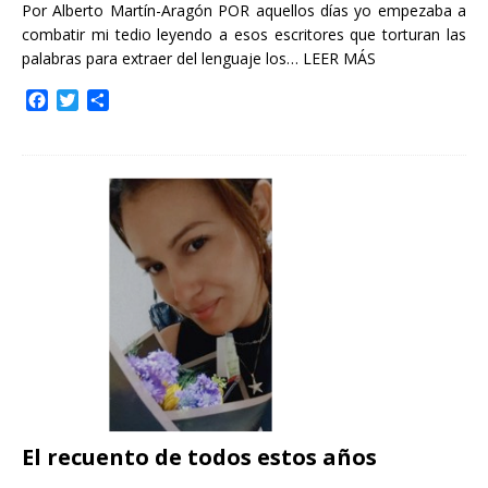
Por Alberto Martín-Aragón POR aquellos días yo empezaba a
combatir mi tedio leyendo a esos escritores que torturan las
palabras para extraer del lenguaje los…
LEER MÁS
F
T
C
a
w
o
c
i
m
e
t
p
b
t
a
o
e
r
o
r
t
k
i
r
El recuento de todos estos años