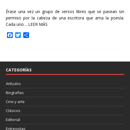
Érase una vez un grupo de versos libres que se pasean sin
permiso por la cabeza de una escritora que ama la poesía.
Cada uno…
LEER MÁS
F
T
C
a
w
o
c
i
m
e
t
p
b
t
a
o
e
r
o
r
t
CATEGORÍAS
k
i
r
Artículos
Biografías
Cine y arte
Clásicos
Editorial
Entrevistas