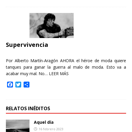
c
i
m
e
t
p
b
t
a
o
e
r
o
r
t
k
i
r
Supervivencia
Por Alberto Martín-Aragón AHORA el héroe de moda quiere
tanques para ganar la guerra al malo de moda. Esto va a
acabar muy mal. No…
LEER MÁS
F
T
C
a
w
o
c
i
m
e
t
p
b
t
a
RELATOS INÉDITOS
o
e
r
o
r
t
Aquel día
k
i
16 febrero 2023
r