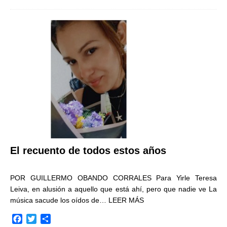
c
i
m
e
t
p
b
t
a
o
e
r
o
r
t
k
i
r
El recuento de todos estos años
POR GUILLERMO OBANDO CORRALES Para Yirle Teresa
Leiva, en alusión a aquello que está ahí, pero que nadie ve La
música sacude los oídos de…
LEER MÁS
F
T
C