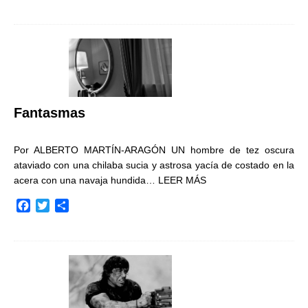
a
w
o
c
i
m
e
t
p
b
t
a
o
e
r
o
r
t
k
i
r
Fantasmas
Por ALBERTO MARTÍN-ARAGÓN UN hombre de tez oscura
ataviado con una chilaba sucia y astrosa yacía de costado en la
acera con una navaja hundida…
LEER MÁS
F
T
C
a
w
o
c
i
m
e
t
p
b
t
a
o
e
r
o
r
t
k
i