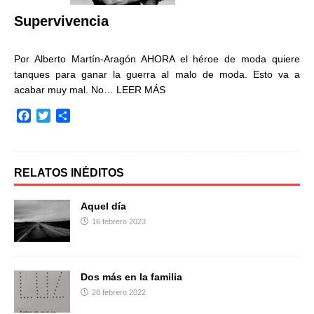
r
Supervivencia
Por Alberto Martín-Aragón AHORA el héroe de moda quiere
tanques para ganar la guerra al malo de moda. Esto va a
acabar muy mal. No…
LEER MÁS
F
T
C
a
w
o
c
i
m
e
t
p
b
t
a
RELATOS INÉDITOS
o
e
r
o
r
t
Aquel día
k
i
16 febrero 2023
r
Dos más en la familia
28 febrero 2022