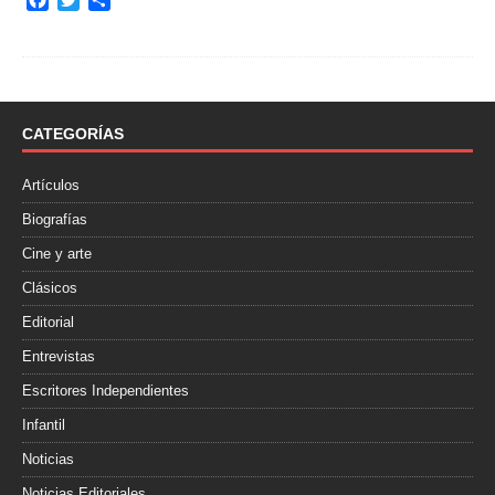
a
w
o
c
i
m
e
t
p
b
t
a
o
e
r
o
r
t
CATEGORÍAS
k
i
r
Artículos
Biografías
Cine y arte
Clásicos
Editorial
Entrevistas
Escritores Independientes
Infantil
Noticias
Noticias Editoriales