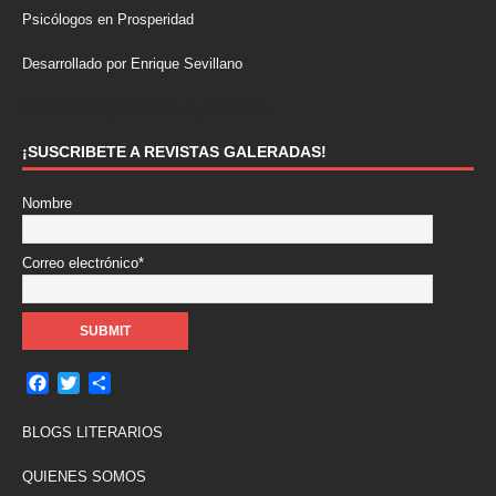
Psicólogos en Prosperidad
Desarrollado por Enrique Sevillano
Pulseras Elegantes para él y para ella.
¡SUSCRIBETE A REVISTAS GALERADAS!
Nombre
Correo electrónico*
F
T
C
a
w
o
c
i
m
BLOGS LITERARIOS
e
t
p
b
t
a
QUIENES SOMOS
o
e
r