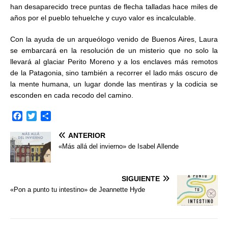
han desaparecido trece puntas de flecha talladas hace miles de
años por el pueblo tehuelche y cuyo valor es incalculable.
Con la ayuda de un arqueólogo venido de Buenos Aires, Laura
se embarcará en la resolución de un misterio que no solo la
llevará al glaciar Perito Moreno y a los enclaves más remotos
de la Patagonia, sino también a recorrer el lado más oscuro de
la mente humana, un lugar donde las mentiras y la codicia se
esconden en cada recodo del camino.
F
T
C
a
w
o
ANTERIOR
c
i
m
e
t
p
«Más allá del invierno» de Isabel Allende
b
t
a
o
e
r
o
r
t
SIGUIENTE
k
i
«Pon a punto tu intestino» de Jeannette Hyde
r