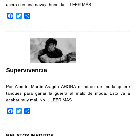
acera con una navaja hundida…
LEER MÁS
F
T
C
a
w
o
c
i
m
e
t
p
b
t
a
o
e
r
o
r
t
k
i
r
Supervivencia
Por Alberto Martín-Aragón AHORA el héroe de moda quiere
tanques para ganar la guerra al malo de moda. Esto va a
acabar muy mal. No…
LEER MÁS
F
T
C
a
w
o
c
i
m
e
t
p
b
t
a
RELATOS INÉDITOS