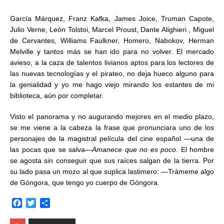
García Márquez, Franz Kafka, James Joice, Truman Capote,
Julio Verne, León Tolstoi, Marcel Proust, Dante Alighieri , Miguel
de Cervantes, Williams Faulkner, Homero, Nabokov, Herman
Melville y tantos más se han ido para no volver. El mercado
avieso, a la caza de talentos livianos aptos para los lectores de
las nuevas tecnologías y el pirateo, no deja hueco alguno para
la genialidad y yo me hago viejo mirando los estantes de mi
biblioteca, aún por completar.
Visto el panorama y no augurando mejores en el medio plazo,
se me viene a la cabeza la frase que pronunciara uno de los
personajes de la magistral película del cine español —una de
las pocas que se salva—
Amanece que no es poco
. El hombre
se agosta sin conseguir que sus raíces salgan de la tierra. Por
su lado pasa un mozo al que suplica lastimero: —Trámeme algo
de Góngora, que tengo yo cuerpo de Góngora.
F
T
C
a
w
o
c
i
m