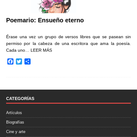
Poemario: Ensueño eterno
Érase una vez un grupo de versos libres que se pasean sin
permiso por la cabeza de una escritora que ama la poesía.
Cada uno…
LEER MÁS
F
T
C
a
w
o
c
i
m
e
t
p
b
t
a
o
e
r
o
r
t
CATEGORÍAS
k
i
r
Artículos
Biografías
Cine y arte