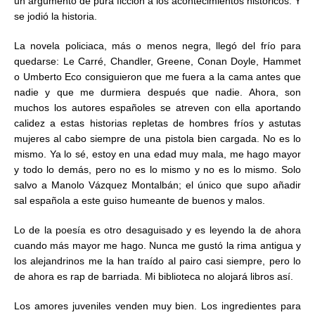
un argumento de pura ficción a los acontecimientos históricos. Y
se jodió la historia.
La novela policiaca, más o menos negra, llegó del frío para
quedarse: Le Carré, Chandler, Greene, Conan Doyle, Hammet
o Umberto Eco consiguieron que me fuera a la cama antes que
nadie y que me durmiera después que nadie. Ahora, son
muchos los autores españoles se atreven con ella aportando
calidez a estas historias repletas de hombres fríos y astutas
mujeres al cabo siempre de una pistola bien cargada. No es lo
mismo. Ya lo sé, estoy en una edad muy mala, me hago mayor
y todo lo demás, pero no es lo mismo y no es lo mismo. Solo
salvo a Manolo Vázquez Montalbán; el único que supo añadir
sal española a este guiso humeante de buenos y malos.
Lo de la poesía es otro desaguisado y es leyendo la de ahora
cuando más mayor me hago. Nunca me gustó la rima antigua y
los alejandrinos me la han traído al pairo casi siempre, pero lo
de ahora es rap de barriada. Mi biblioteca no alojará libros así.
Los amores juveniles venden muy bien. Los ingredientes para