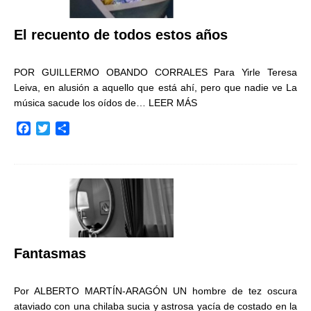
El recuento de todos estos años
POR GUILLERMO OBANDO CORRALES Para Yirle Teresa
Leiva, en alusión a aquello que está ahí, pero que nadie ve La
música sacude los oídos de…
LEER MÁS
F
T
C
a
w
o
c
i
m
e
t
p
b
t
a
o
e
r
o
r
t
k
i
r
Fantasmas
Por ALBERTO MARTÍN-ARAGÓN UN hombre de tez oscura
ataviado con una chilaba sucia y astrosa yacía de costado en la