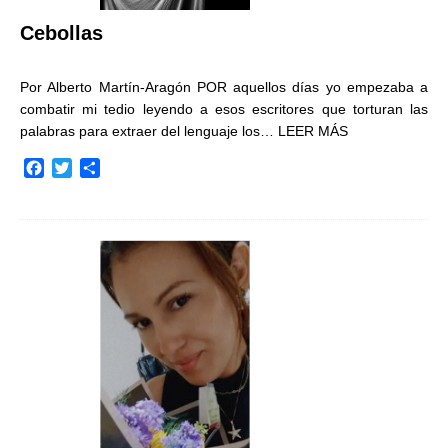
Cebollas
Por Alberto Martín-Aragón POR aquellos días yo empezaba a
combatir mi tedio leyendo a esos escritores que torturan las
palabras para extraer del lenguaje los…
LEER MÁS
F
T
C
a
w
o
c
i
m
e
t
p
b
t
a
o
e
r
o
r
t
k
i
r