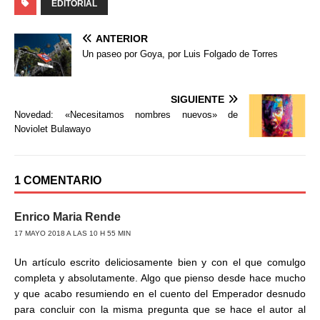
EDITORIAL
e
t
p
b
t
a
ANTERIOR
o
e
r
Un paseo por Goya, por Luis Folgado de Torres
o
r
t
k
i
r
SIGUIENTE
Novedad: «Necesitamos nombres nuevos» de
Noviolet Bulawayo
1 COMENTARIO
Enrico Maria Rende
17 MAYO 2018 A LAS 10 H 55 MIN
Un artículo escrito deliciosamente bien y con el que comulgo
completa y absolutamente. Algo que pienso desde hace mucho
y que acabo resumiendo en el cuento del Emperador desnudo
para concluir con la misma pregunta que se hace el autor al