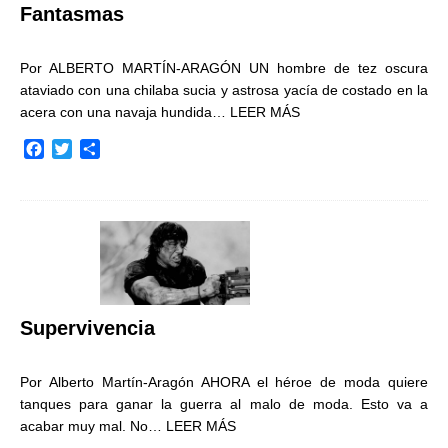
Fantasmas
Por ALBERTO MARTÍN-ARAGÓN UN hombre de tez oscura
ataviado con una chilaba sucia y astrosa yacía de costado en la
acera con una navaja hundida…
LEER MÁS
F
T
C
a
w
o
c
i
m
e
t
p
b
t
a
o
e
r
o
r
t
k
i
r
Supervivencia
Por Alberto Martín-Aragón AHORA el héroe de moda quiere
tanques para ganar la guerra al malo de moda. Esto va a
acabar muy mal. No…
LEER MÁS