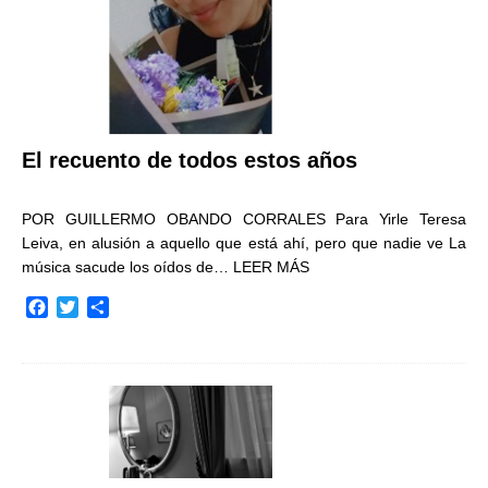
El recuento de todos estos años
POR GUILLERMO OBANDO CORRALES Para Yirle Teresa
Leiva, en alusión a aquello que está ahí, pero que nadie ve La
música sacude los oídos de…
LEER MÁS
F
T
C
a
w
o
c
i
m
e
t
p
b
t
a
o
e
r
o
r
t
k
i
r