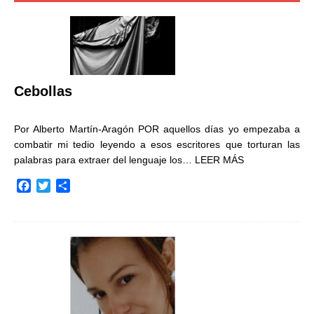
Cebollas
Por Alberto Martín-Aragón POR aquellos días yo empezaba a
combatir mi tedio leyendo a esos escritores que torturan las
palabras para extraer del lenguaje los…
LEER MÁS
F
T
C
a
w
o
c
i
m
e
t
p
b
t
a
o
e
r
o
r
t
k
i
r