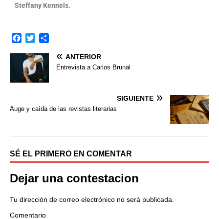
Steffany Kennels.
F
T
C
a
w
o
ANTERIOR
c
i
m
e
t
p
Entrevista a Carlos Brunal
b
t
a
o
e
r
o
r
t
SIGUIENTE
k
i
Auge y caída de las revistas literarias
r
SÉ EL PRIMERO EN COMENTAR
Dejar una contestacion
Tu dirección de correo electrónico no será publicada.
Comentario