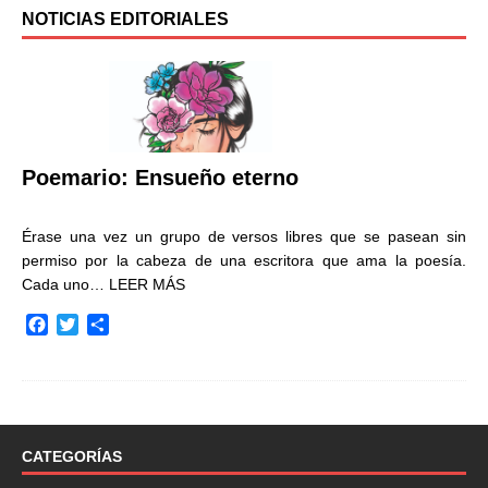
NOTICIAS EDITORIALES
Poemario: Ensueño eterno
Érase una vez un grupo de versos libres que se pasean sin
permiso por la cabeza de una escritora que ama la poesía.
Cada uno…
LEER MÁS
F
T
C
a
w
o
c
i
m
e
t
p
b
t
a
o
e
r
o
r
t
CATEGORÍAS
k
i