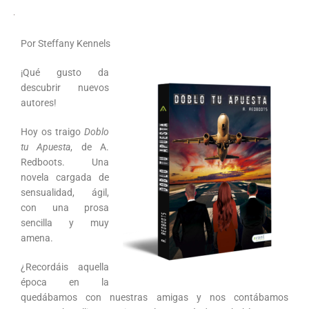
Por Steffany Kennels
¡Qué gusto da
descubrir nuevos
autores!
Hoy os traigo
Doblo
tu Apuesta
, de A.
Redboots. Una
novela cargada de
sensualidad, ágil,
con una prosa
sencilla y muy
amena.
¿Recordáis aquella
época en la
quedábamos con nuestras amigas y nos contábamos