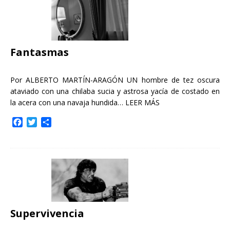
b
t
a
o
e
r
o
r
t
k
i
r
Fantasmas
Por ALBERTO MARTÍN-ARAGÓN UN hombre de tez oscura
ataviado con una chilaba sucia y astrosa yacía de costado en
la acera con una navaja hundida…
LEER MÁS
F
T
C
a
w
o
c
i
m
e
t
p
b
t
a
o
e
r
o
r
t
k
i
r
Supervivencia