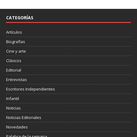
b
t
a
o
e
r
o
r
t
CATEGORÍAS
k
i
r
Artículos
Biografías
Cine y arte
Clásicos
Editorial
Entrevistas
Escritores Independientes
Infantil
Noticias
Noticias Editoriales
Novedades
Palabra de la semana