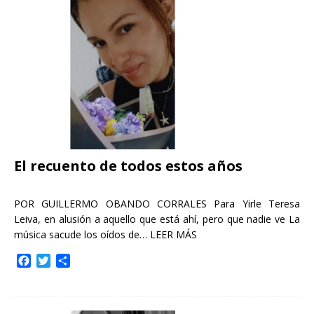
o
e
r
o
r
t
k
i
r
El recuento de todos estos años
POR GUILLERMO OBANDO CORRALES Para Yirle Teresa
Leiva, en alusión a aquello que está ahí, pero que nadie ve La
música sacude los oídos de…
LEER MÁS
F
T
C
a
w
o
c
i
m
e
t
p