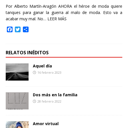
Por Alberto Martín-Aragón AHORA el héroe de moda quiere
tanques para ganar la guerra al malo de moda. Esto va a
acabar muy mal. No…
LEER MÁS
F
T
C
a
w
o
c
i
m
e
t
p
b
t
a
RELATOS INÉDITOS
o
e
r
o
r
t
Aquel día
k
i
16 febrero 2023
r
Dos más en la familia
28 febrero 2022
Amor virtual