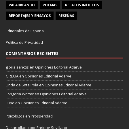
PALABREANDO
POEMAS
RELATOS INÉDITOS
REPORTAJES Y ENSAYOS
RESEÑAS
Editoriales de España
Política de Privacidad
COMENTARIOS RECIENTES
gloria sanctis
en
Opiniones Editorial Adarve
GRECIA
en
Opiniones Editorial Adarve
Linda de Snta Pola
en
Opiniones Editorial Adarve
Longoria Writter
en
Opiniones Editorial Adarve
Lupe
en
Opiniones Editorial Adarve
Psicólogos en Prosperidad
Desarrollado por Enrique Sevillano