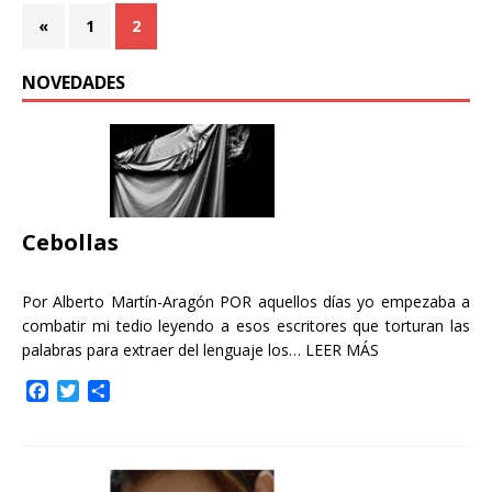
«
1
2
NOVEDADES
Cebollas
Por Alberto Martín-Aragón POR aquellos días yo empezaba a
combatir mi tedio leyendo a esos escritores que torturan las
palabras para extraer del lenguaje los…
LEER MÁS
F
T
C
a
w
o
c
i
m
e
t
p
b
t
a