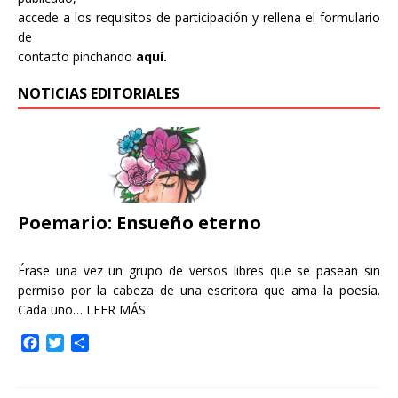
accede a los requisitos de participación y rellena el formulario
de
contacto pinchando
aquí.
NOTICIAS EDITORIALES
Poemario: Ensueño eterno
Érase una vez un grupo de versos libres que se pasean sin
permiso por la cabeza de una escritora que ama la poesía.
Cada uno…
LEER MÁS
F
T
C
a
w
o
c
i
m
e
t
p