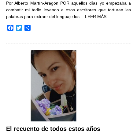
Por Alberto Martín-Aragón POR aquellos días yo empezaba a
combatir mi tedio leyendo a esos escritores que torturan las
palabras para extraer del lenguaje los…
LEER MÁS
F
T
C
a
w
o
c
i
m
e
t
p
b
t
a
o
e
r
o
r
t
k
i
r
El recuento de todos estos años