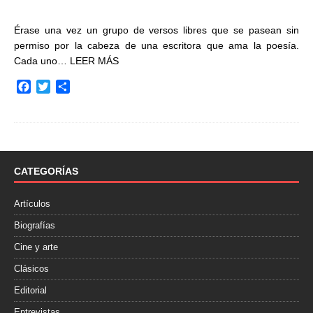
Érase una vez un grupo de versos libres que se pasean sin
permiso por la cabeza de una escritora que ama la poesía.
Cada uno…
LEER MÁS
F
T
C
a
w
o
c
i
m
e
t
p
b
t
a
o
e
r
o
r
t
CATEGORÍAS
k
i
r
Artículos
Biografías
Cine y arte
Clásicos
Editorial
Entrevistas