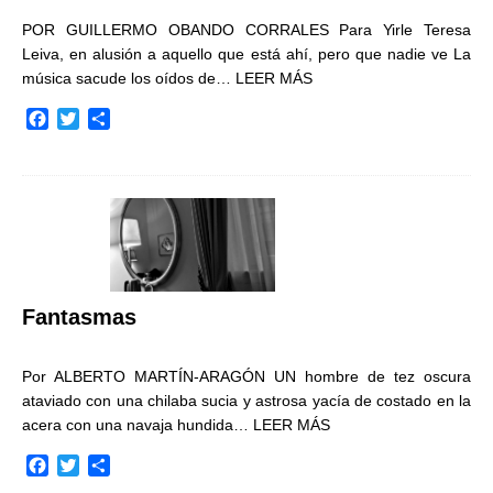
POR GUILLERMO OBANDO CORRALES Para Yirle Teresa
Leiva, en alusión a aquello que está ahí, pero que nadie ve La
música sacude los oídos de…
LEER MÁS
F
T
C
a
w
o
c
i
m
e
t
p
b
t
a
o
e
r
o
r
t
k
i
r
Fantasmas
Por ALBERTO MARTÍN-ARAGÓN UN hombre de tez oscura
ataviado con una chilaba sucia y astrosa yacía de costado en la
acera con una navaja hundida…
LEER MÁS
F
T
C
a
w
o