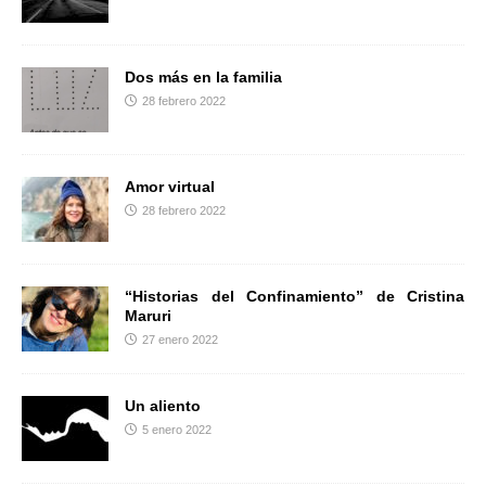
r
Dos más en la familia
28 febrero 2022
Amor virtual
28 febrero 2022
“Historias del Confinamiento” de Cristina
Maruri
27 enero 2022
Un aliento
5 enero 2022