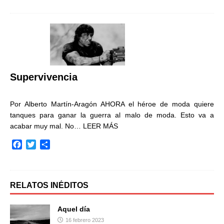
c
i
m
e
t
p
b
t
a
o
e
r
o
r
t
k
i
r
Supervivencia
Por Alberto Martín-Aragón AHORA el héroe de moda quiere
tanques para ganar la guerra al malo de moda. Esto va a
acabar muy mal. No…
LEER MÁS
F
T
C
a
w
o
c
i
m
e
t
p
b
t
a
RELATOS INÉDITOS
o
e
r
o
r
t
Aquel día
k
i
16 febrero 2023