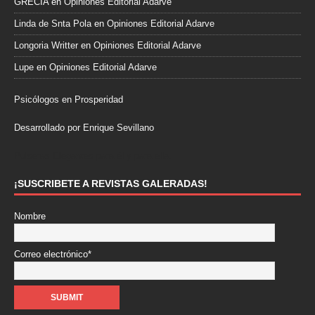
GRECIA
en
Opiniones Editorial Adarve
Linda de Snta Pola
en
Opiniones Editorial Adarve
Longoria Writter
en
Opiniones Editorial Adarve
Lupe
en
Opiniones Editorial Adarve
Psicólogos en Prosperidad
Desarrollado por Enrique Sevillano
Pulseras Elegantes para él y para ella.
¡SUSCRIBETE A REVISTAS GALERADAS!
Nombre
Correo electrónico*