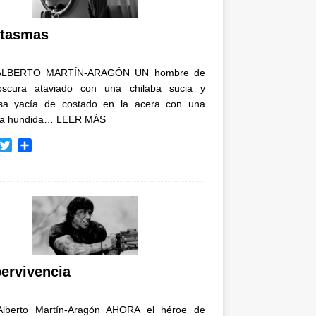
i
r
tasmas
ALBERTO MARTÍN-ARAGÓN UN hombre de
oscura ataviado con una chilaba sucia y
osa yacía de costado en la acera con una
ja hundida…
LEER MÁS
T
C
w
o
i
m
t
p
t
a
e
r
r
t
i
r
ervivencia
Alberto Martín-Aragón AHORA el héroe de