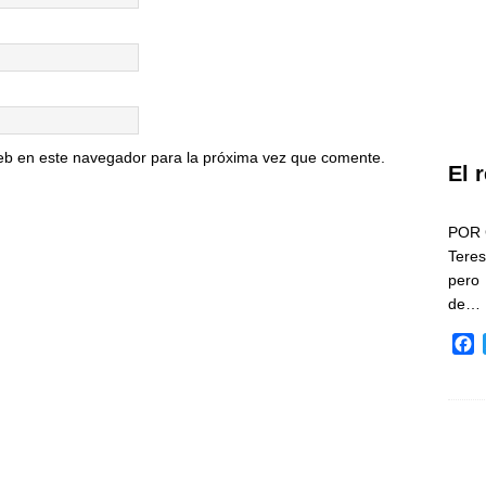
eb en este navegador para la próxima vez que comente.
El 
POR 
Teres
pero
de…
F
a
c
e
b
o
o