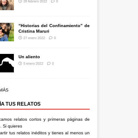
28 febrero 2022
0
“Historias del Confinamiento” de
Cristina Maruri
27 enero 2022
0
Un aliento
5 enero 2022
0
 MÁS
ÍA TUS RELATOS
camos relatos cortos y primeras páginas de
. Si quieres
rtir tus relatos inéditos y tienes al menos un