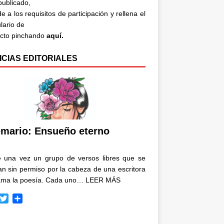
 publicado,
e a los requisitos de participación y rellena el
lario de
acto pinchando
aquí.
ICIAS EDITORIALES
mario: Ensueño eterno
e una vez un grupo de versos libres que se
n sin permiso por la cabeza de una escritora
ama la poesía. Cada uno…
LEER MÁS
T
C
w
o
i
m