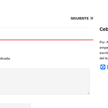
SIGUIENTE
Ceb
Por 
empe
escri
del l
blicada.
F
a
c
e
b
o
o
k