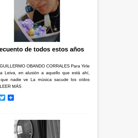
recuento de todos estos años
GUILLERMO OBANDO CORRALES Para Yirle
a Leiva, en alusión a aquello que está ahí,
 que nadie ve La música sacude los oídos
LEER MÁS
T
C
w
o
i
m
t
p
t
a
e
r
r
t