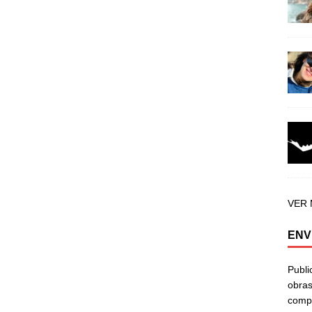
VER
ENV
Publi
obras
compa