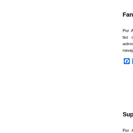
k
Fan
Por 
tez 
astr
nava
F
a
c
e
b
o
o
k
Sup
Por 