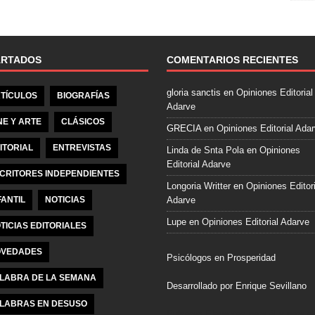
e
b
o
o
ARTADOS
COMENTARIOS RECIENTES
k
gloria sanctis
en
Opiniones Editorial
TÍCULOS
BIOGRAFÍAS
Adarve
NE Y ARTE
CLÁSICOS
GRECIA
en
Opiniones Editorial Ada
ITORIAL
ENTREVISTAS
Linda de Snta Pola
en
Opiniones
Editorial Adarve
CRITORES INDEPENDIENTES
Longoria Writter
en
Opiniones Editori
FANTIL
NOTICIAS
Adarve
Lupe
en
Opiniones Editorial Adarve
TICIAS EDITORIALES
VEDADES
Psicólogos en Prosperidad
LABRA DE LA SEMANA
Desarrollado por Enrique Sevillano
LABRAS EN DESUSO
Pulseras Elegantes para él y para el