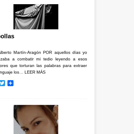
ollas
Alberto Martín-Aragón POR aquellos días yo
zaba a combatir mi tedio leyendo a esos
tores que torturan las palabras para extraer
enguaje los…
LEER MÁS
T
C
w
o
i
m
t
p
t
a
e
r
r
t
i
r