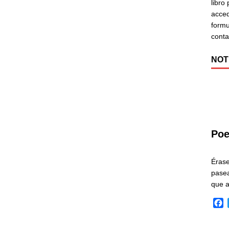
libro
acced
formu
cont
NOT
Poe
Éras
pasea
que 
F
a
c