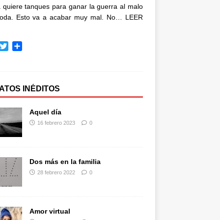
quiere tanques para ganar la guerra al malo
oda. Esto va a acabar muy mal. No…
LEER
T
C
w
o
i
m
t
p
t
a
ATOS INÉDITOS
e
r
r
t
Aquel día
i
16 febrero 2023
0
r
Dos más en la familia
28 febrero 2022
0
Amor virtual