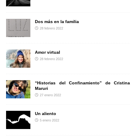
r
Dos más en la familia
28 febrero 2022
Amor virtual
28 febrero 2022
“Historias del Confinamiento” de Cristina
Maruri
27 enero 2022
Un aliento
5 enero 2022