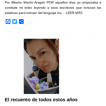
Por Alberto Martín-Aragón POR aquellos días yo empezaba a
combatir mi tedio leyendo a esos escritores que torturan las
palabras para extraer del lenguaje los…
LEER MÁS
F
T
C
a
w
o
c
i
m
e
t
p
b
t
a
o
e
r
o
r
t
k
i
r
El recuento de todos estos años