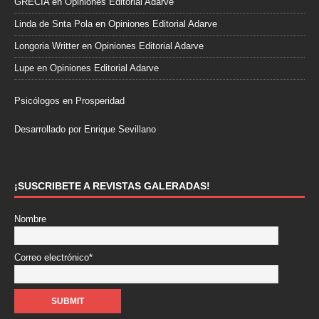
GRECIA
en
Opiniones Editorial Adarve
Linda de Snta Pola
en
Opiniones Editorial Adarve
Longoria Writter
en
Opiniones Editorial Adarve
Lupe
en
Opiniones Editorial Adarve
Psicólogos en Prosperidad
Desarrollado por Enrique Sevillano
Pulseras Elegantes para él y para ella.
¡SUSCRIBETE A REVISTAS GALERADAS!
Nombre
Correo electrónico*