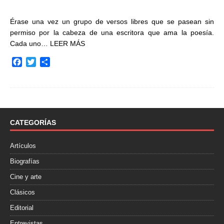
Érase una vez un grupo de versos libres que se pasean sin
permiso por la cabeza de una escritora que ama la poesía.
Cada uno…
LEER MÁS
F
T
C
a
w
o
c
i
m
e
t
p
b
t
a
o
e
r
o
r
t
CATEGORÍAS
k
i
r
Artículos
Biografías
Cine y arte
Clásicos
Editorial
Entrevistas