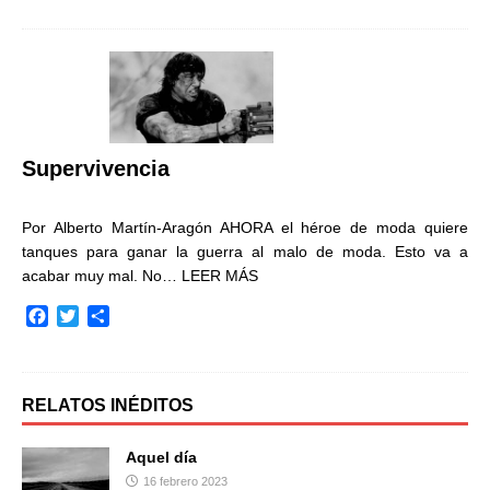
c
i
m
e
t
p
b
t
a
o
e
r
o
r
t
k
i
r
Supervivencia
Por Alberto Martín-Aragón AHORA el héroe de moda quiere
tanques para ganar la guerra al malo de moda. Esto va a
acabar muy mal. No…
LEER MÁS
F
T
C
a
w
o
c
i
m
e
t
p
b
t
a
RELATOS INÉDITOS
o
e
r
o
r
t
Aquel día
k
i
16 febrero 2023