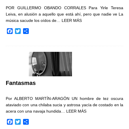
POR GUILLERMO OBANDO CORRALES Para Yirle Teresa
Leiva, en alusión a aquello que está ahí, pero que nadie ve La
música sacude los oídos de…
LEER MÁS
F
T
C
a
w
o
c
i
m
e
t
p
b
t
a
o
e
r
o
r
t
k
i
r
Fantasmas
Por ALBERTO MARTÍN-ARAGÓN UN hombre de tez oscura
ataviado con una chilaba sucia y astrosa yacía de costado en la
acera con una navaja hundida…
LEER MÁS
F
T
C
a
w
o