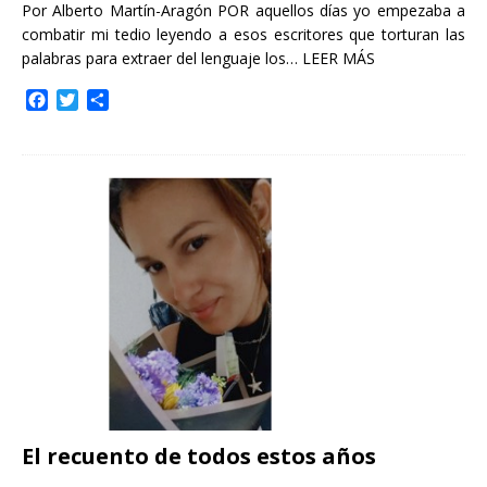
Por Alberto Martín-Aragón POR aquellos días yo empezaba a
combatir mi tedio leyendo a esos escritores que torturan las
palabras para extraer del lenguaje los…
LEER MÁS
F
T
C
a
w
o
c
i
m
e
t
p
b
t
a
o
e
r
o
r
t
k
i
r
El recuento de todos estos años