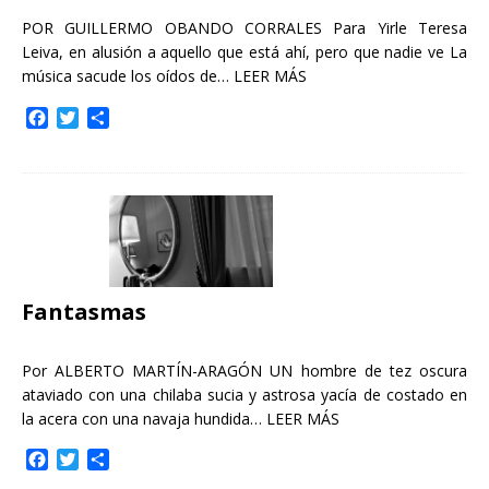
POR GUILLERMO OBANDO CORRALES Para Yirle Teresa
Leiva, en alusión a aquello que está ahí, pero que nadie ve La
música sacude los oídos de…
LEER MÁS
F
T
C
a
w
o
c
i
m
e
t
p
b
t
a
o
e
r
o
r
t
k
i
r
Fantasmas
Por ALBERTO MARTÍN-ARAGÓN UN hombre de tez oscura
ataviado con una chilaba sucia y astrosa yacía de costado en
la acera con una navaja hundida…
LEER MÁS
F
T
C
a
w
o