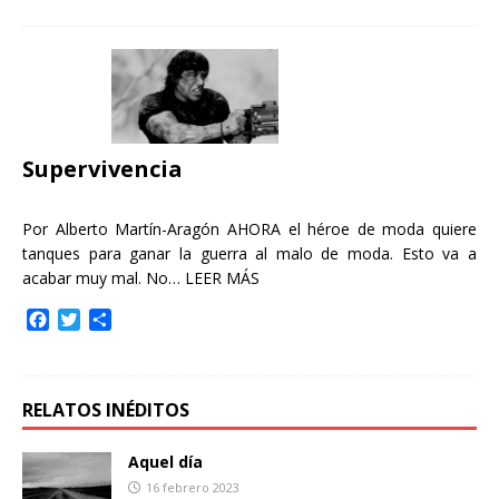
c
i
m
e
t
p
b
t
a
o
e
r
o
r
t
k
i
r
Supervivencia
Por Alberto Martín-Aragón AHORA el héroe de moda quiere
tanques para ganar la guerra al malo de moda. Esto va a
acabar muy mal. No…
LEER MÁS
F
T
C
a
w
o
c
i
m
e
t
p
b
t
a
RELATOS INÉDITOS
o
e
r
o
r
t
Aquel día
k
i
16 febrero 2023
r