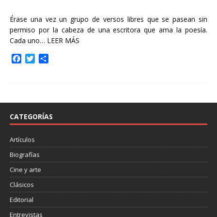
Érase una vez un grupo de versos libres que se pasean sin
permiso por la cabeza de una escritora que ama la poesía.
Cada uno…
LEER MÁS
F
T
C
a
w
o
c
i
m
e
t
p
b
t
a
o
e
r
o
r
t
CATEGORÍAS
k
i
r
Artículos
Biografías
Cine y arte
Clásicos
Editorial
Entrevistas