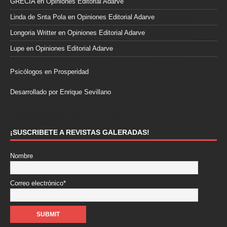
GRECIA
en
Opiniones Editorial Adarve
Linda de Snta Pola
en
Opiniones Editorial Adarve
Longoria Writter
en
Opiniones Editorial Adarve
Lupe
en
Opiniones Editorial Adarve
Psicólogos en Prosperidad
Desarrollado por Enrique Sevillano
Pulseras Elegantes para él y para ella.
¡SUSCRIBETE A REVISTAS GALERADAS!
Nombre
Correo electrónico*