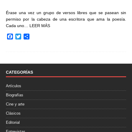
Érase una vez un grupo de versos libres que se pasean sin
permiso por la cabeza de una escritora que ama la poesía.
Cada uno…
LEER MÁS
F
T
C
a
w
o
c
i
m
e
t
p
b
t
a
o
e
r
o
r
t
CATEGORÍAS
k
i
r
Artículos
Biografías
Cine y arte
Clásicos
Editorial
Entrevistas