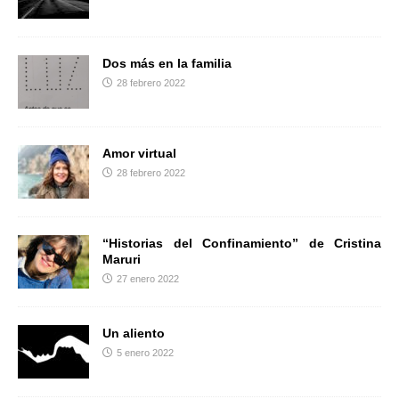
r
Dos más en la familia
28 febrero 2022
Amor virtual
28 febrero 2022
“Historias del Confinamiento” de Cristina
Maruri
27 enero 2022
Un aliento
5 enero 2022