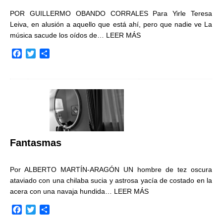
POR GUILLERMO OBANDO CORRALES Para Yirle Teresa
Leiva, en alusión a aquello que está ahí, pero que nadie ve La
música sacude los oídos de…
LEER MÁS
F
T
C
a
w
o
c
i
m
e
t
p
b
t
a
o
e
r
o
r
t
k
i
r
Fantasmas
Por ALBERTO MARTÍN-ARAGÓN UN hombre de tez oscura
ataviado con una chilaba sucia y astrosa yacía de costado en la
acera con una navaja hundida…
LEER MÁS
F
T
C
a
w
o