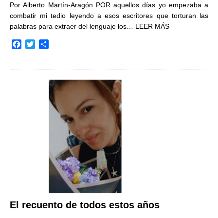
Por Alberto Martín-Aragón POR aquellos días yo empezaba a
combatir mi tedio leyendo a esos escritores que torturan las
palabras para extraer del lenguaje los…
LEER MÁS
F
T
C
a
w
o
c
i
m
e
t
p
b
t
a
o
e
r
o
r
t
k
i
r
El recuento de todos estos años