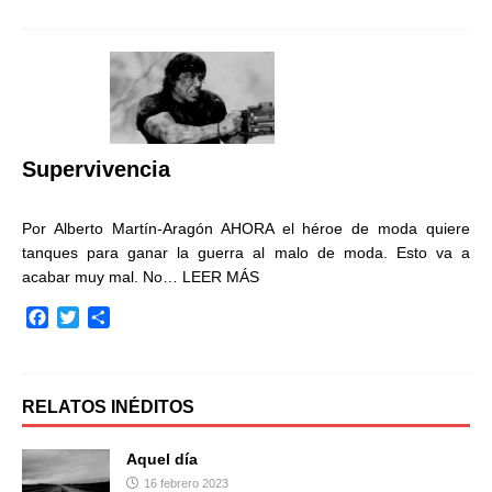
c
i
m
e
t
p
b
t
a
o
e
r
o
r
t
k
i
r
Supervivencia
Por Alberto Martín-Aragón AHORA el héroe de moda quiere
tanques para ganar la guerra al malo de moda. Esto va a
acabar muy mal. No…
LEER MÁS
F
T
C
a
w
o
c
i
m
e
t
p
b
t
a
RELATOS INÉDITOS
o
e
r
o
r
t
Aquel día
k
i
16 febrero 2023