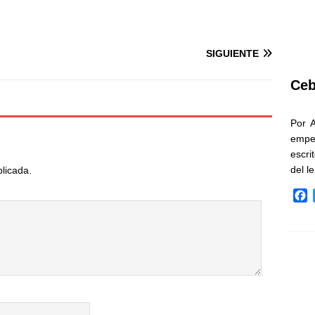
SIGUIENTE
Ceb
Por 
empe
escri
del l
blicada.
F
a
c
e
b
o
o
k