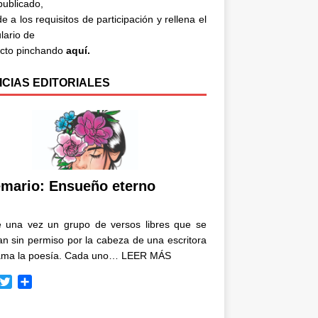
 publicado,
e a los requisitos de participación y rellena el
lario de
acto pinchando
aquí.
ICIAS EDITORIALES
mario: Ensueño eterno
e una vez un grupo de versos libres que se
n sin permiso por la cabeza de una escritora
ama la poesía. Cada uno…
LEER MÁS
T
C
w
o
i
m