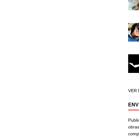
VER
ENV
Publi
obras
compa