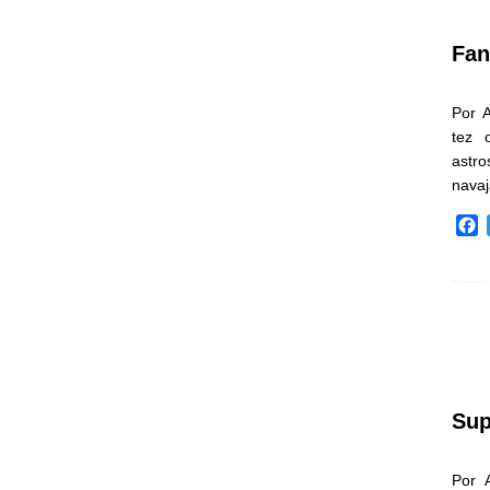
k
Fan
Por 
tez 
astr
nava
F
a
c
e
b
o
o
k
Sup
Por 