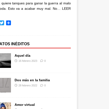
quiere tanques para ganar la guerra al malo
oda. Esto va a acabar muy mal. No…
LEER
T
C
w
o
i
m
t
p
t
a
ATOS INÉDITOS
e
r
r
t
Aquel día
i
16 febrero 2023
0
r
Dos más en la familia
28 febrero 2022
0
Amor virtual