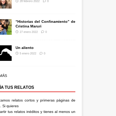
28 febrero 2022
0
“Historias del Confinamiento” de
Cristina Maruri
27 enero 2022
0
Un aliento
5 enero 2022
0
 MÁS
ÍA TUS RELATOS
camos relatos cortos y primeras páginas de
. Si quieres
rtir tus relatos inéditos y tienes al menos un