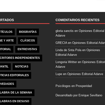
e
b
o
o
ARTADOS
COMENTARIOS RECIENTES
k
gloria sanctis
en
Opiniones Editorial
TÍCULOS
BIOGRAFÍAS
Adarve
NE Y ARTE
CLÁSICOS
GRECIA
en
Opiniones Editorial Ada
ITORIAL
ENTREVISTAS
Linda de Snta Pola
en
Opiniones
Editorial Adarve
CRITORES INDEPENDIENTES
Longoria Writter
en
Opiniones Editori
FANTIL
NOTICIAS
Adarve
Lupe
en
Opiniones Editorial Adarve
TICIAS EDITORIALES
VEDADES
Psicólogos en Prosperidad
LABRA DE LA SEMANA
Desarrollado por Enrique Sevillano
LABRAS EN DESUSO
Pulseras Elegantes para él y para el