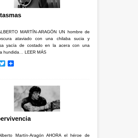
i
r
tasmas
ALBERTO MARTÍN-ARAGÓN UN hombre de
oscura ataviado con una chilaba sucia y
osa yacía de costado en la acera con una
ja hundida…
LEER MÁS
T
C
w
o
i
m
t
p
t
a
e
r
r
t
i
r
ervivencia
Alberto Martín-Aragón AHORA el héroe de