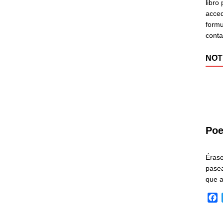
libro
acced
formu
cont
NOT
Poe
Éras
pasea
que 
F
a
c