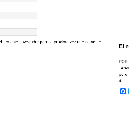
eb en este navegador para la próxima vez que comente.
El 
POR 
Teres
pero
de…
F
a
c
e
b
o
o