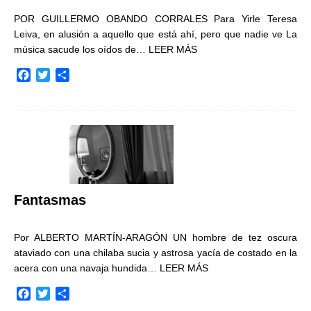
POR GUILLERMO OBANDO CORRALES Para Yirle Teresa
Leiva, en alusión a aquello que está ahí, pero que nadie ve La
música sacude los oídos de…
LEER MÁS
F
T
C
a
w
o
c
i
m
e
t
p
b
t
a
o
e
r
o
r
t
k
i
r
Fantasmas
Por ALBERTO MARTÍN-ARAGÓN UN hombre de tez oscura
ataviado con una chilaba sucia y astrosa yacía de costado en la
acera con una navaja hundida…
LEER MÁS
F
T
C
a
w
o