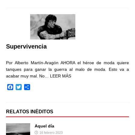
c
i
m
e
t
p
b
t
a
o
e
r
o
r
t
k
i
r
Supervivencia
Por Alberto Martín-Aragón AHORA el héroe de moda quiere
tanques para ganar la guerra al malo de moda. Esto va a
acabar muy mal. No…
LEER MÁS
F
T
C
a
w
o
c
i
m
e
t
p
b
t
a
RELATOS INÉDITOS
o
e
r
o
r
t
Aquel día
k
i
16 febrero 2023