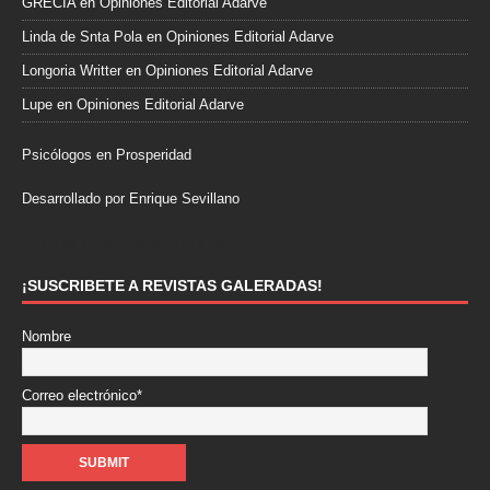
GRECIA
en
Opiniones Editorial Adarve
Linda de Snta Pola
en
Opiniones Editorial Adarve
Longoria Writter
en
Opiniones Editorial Adarve
Lupe
en
Opiniones Editorial Adarve
Psicólogos en Prosperidad
Desarrollado por Enrique Sevillano
Pulseras Elegantes para él y para ella.
¡SUSCRIBETE A REVISTAS GALERADAS!
Nombre
Correo electrónico*