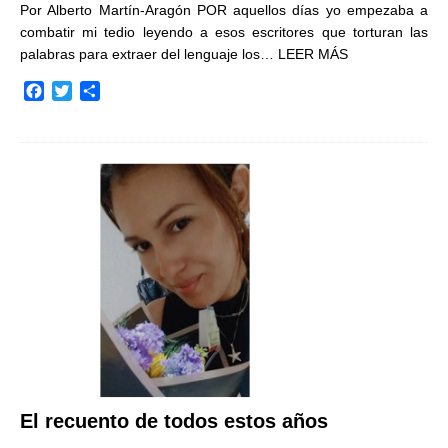
Por Alberto Martín-Aragón POR aquellos días yo empezaba a
combatir mi tedio leyendo a esos escritores que torturan las
palabras para extraer del lenguaje los…
LEER MÁS
F
T
C
a
w
o
c
i
m
e
t
p
b
t
a
o
e
r
o
r
t
k
i
r
El recuento de todos estos años