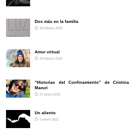
r
Dos más en la familia
28 febrero 2022
Amor virtual
28 febrero 2022
“Historias del Confinamiento” de Cristina
Maruri
27 enero 2022
Un aliento
5 enero 2022