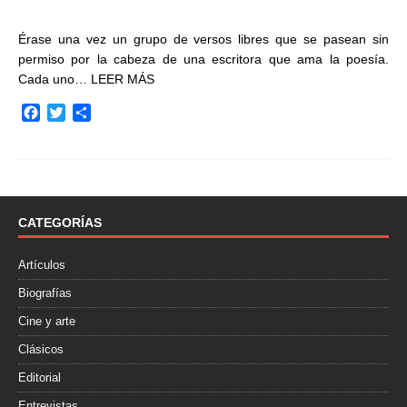
Érase una vez un grupo de versos libres que se pasean sin
permiso por la cabeza de una escritora que ama la poesía.
Cada uno…
LEER MÁS
F
T
C
a
w
o
c
i
m
e
t
p
b
t
a
o
e
r
o
r
t
CATEGORÍAS
k
i
r
Artículos
Biografías
Cine y arte
Clásicos
Editorial
Entrevistas