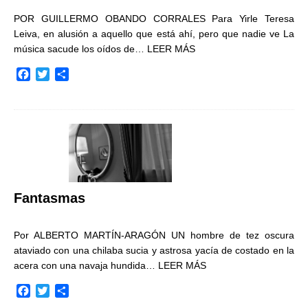
POR GUILLERMO OBANDO CORRALES Para Yirle Teresa
Leiva, en alusión a aquello que está ahí, pero que nadie ve La
música sacude los oídos de…
LEER MÁS
F
T
C
a
w
o
c
i
m
e
t
p
b
t
a
o
e
r
o
r
t
k
i
r
Fantasmas
Por ALBERTO MARTÍN-ARAGÓN UN hombre de tez oscura
ataviado con una chilaba sucia y astrosa yacía de costado en la
acera con una navaja hundida…
LEER MÁS
F
T
C
a
w
o