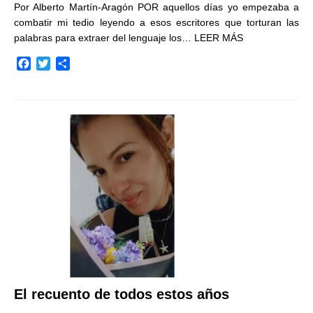
Por Alberto Martín-Aragón POR aquellos días yo empezaba a
combatir mi tedio leyendo a esos escritores que torturan las
palabras para extraer del lenguaje los…
LEER MÁS
F
T
C
a
w
o
c
i
m
e
t
p
b
t
a
o
e
r
o
r
t
k
i
r
El recuento de todos estos años