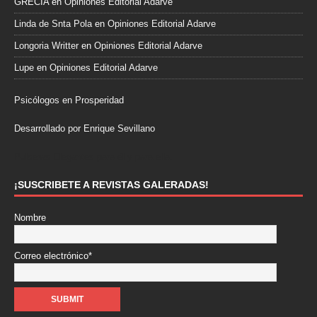
GRECIA
en
Opiniones Editorial Adarve
Linda de Snta Pola
en
Opiniones Editorial Adarve
Longoria Writter
en
Opiniones Editorial Adarve
Lupe
en
Opiniones Editorial Adarve
Psicólogos en Prosperidad
Desarrollado por Enrique Sevillano
Pulseras Elegantes para él y para ella.
¡SUSCRIBETE A REVISTAS GALERADAS!
Nombre
Correo electrónico*