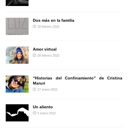
r
Dos más en la familia
28 febrero 2022
Amor virtual
28 febrero 2022
“Historias del Confinamiento” de Cristina
Maruri
27 enero 2022
Un aliento
5 enero 2022