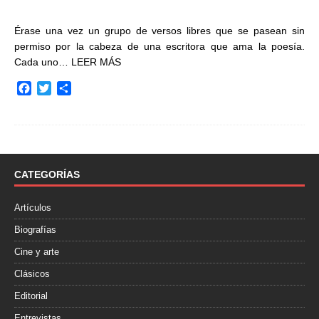
Érase una vez un grupo de versos libres que se pasean sin
permiso por la cabeza de una escritora que ama la poesía.
Cada uno…
LEER MÁS
F
T
C
a
w
o
c
i
m
e
t
p
b
t
a
o
e
r
o
r
t
CATEGORÍAS
k
i
r
Artículos
Biografías
Cine y arte
Clásicos
Editorial
Entrevistas