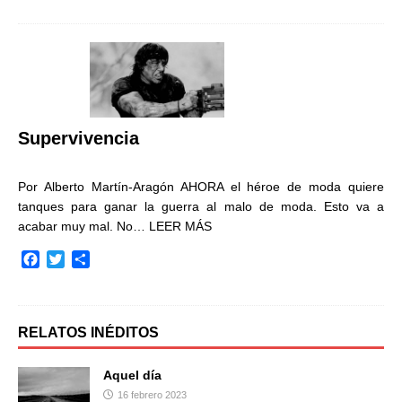
c
i
m
e
t
p
b
t
a
o
e
r
o
r
t
k
i
r
Supervivencia
Por Alberto Martín-Aragón AHORA el héroe de moda quiere
tanques para ganar la guerra al malo de moda. Esto va a
acabar muy mal. No…
LEER MÁS
F
T
C
a
w
o
c
i
m
e
t
p
b
t
a
RELATOS INÉDITOS
o
e
r
o
r
t
Aquel día
k
i
16 febrero 2023