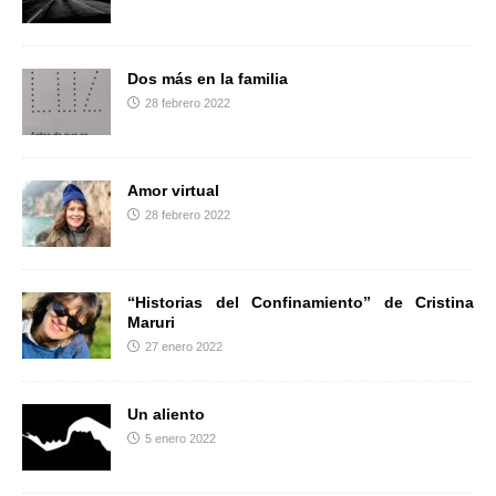
r
Dos más en la familia
28 febrero 2022
Amor virtual
28 febrero 2022
“Historias del Confinamiento” de Cristina
Maruri
27 enero 2022
Un aliento
5 enero 2022