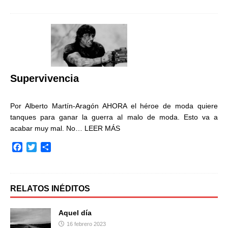
c
i
m
e
t
p
b
t
a
o
e
r
o
r
t
k
i
r
Supervivencia
Por Alberto Martín-Aragón AHORA el héroe de moda quiere
tanques para ganar la guerra al malo de moda. Esto va a
acabar muy mal. No…
LEER MÁS
F
T
C
a
w
o
c
i
m
e
t
p
b
t
a
RELATOS INÉDITOS
o
e
r
o
r
t
Aquel día
k
i
16 febrero 2023