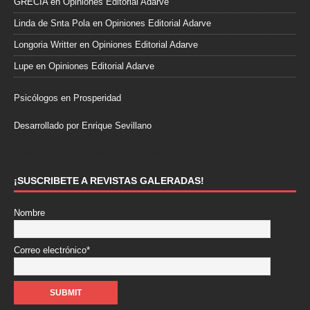
GRECIA
en
Opiniones Editorial Adarve
Linda de Snta Pola
en
Opiniones Editorial Adarve
Longoria Writter
en
Opiniones Editorial Adarve
Lupe
en
Opiniones Editorial Adarve
Psicólogos en Prosperidad
Desarrollado por Enrique Sevillano
Pulseras Elegantes para él y para ella.
¡SUSCRIBETE A REVISTAS GALERADAS!
Nombre
Correo electrónico*