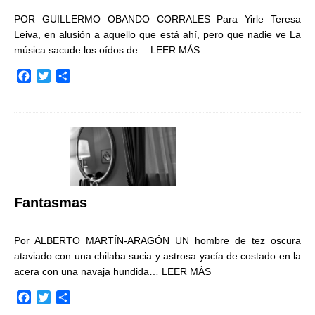
POR GUILLERMO OBANDO CORRALES Para Yirle Teresa
Leiva, en alusión a aquello que está ahí, pero que nadie ve La
música sacude los oídos de…
LEER MÁS
F
T
C
a
w
o
c
i
m
e
t
p
b
t
a
o
e
r
o
r
t
k
i
r
Fantasmas
Por ALBERTO MARTÍN-ARAGÓN UN hombre de tez oscura
ataviado con una chilaba sucia y astrosa yacía de costado en la
acera con una navaja hundida…
LEER MÁS
F
T
C
a
w
o