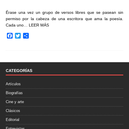
Érase una vez un grupo de versos libres que se pasean sin
permiso por la cabeza de una escritora que ama la poesía.
Cada uno…
LEER MÁS
F
T
C
a
w
o
c
i
m
e
t
p
b
t
a
o
e
r
o
r
t
CATEGORÍAS
k
i
r
Artículos
Biografías
Cine y arte
Clásicos
Editorial
Entrevistas