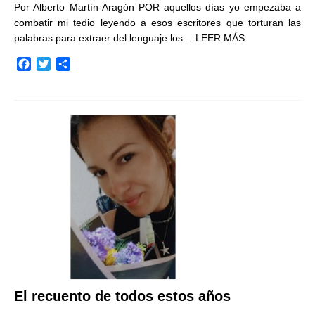
Por Alberto Martín-Aragón POR aquellos días yo empezaba a
combatir mi tedio leyendo a esos escritores que torturan las
palabras para extraer del lenguaje los…
LEER MÁS
F
T
C
a
w
o
c
i
m
e
t
p
b
t
a
o
e
r
o
r
t
k
i
r
El recuento de todos estos años