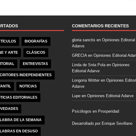
e
b
o
o
ARTADOS
COMENTARIOS RECIENTES
k
gloria sanctis
en
Opiniones Editorial
TÍCULOS
BIOGRAFÍAS
Adarve
NE Y ARTE
CLÁSICOS
GRECIA
en
Opiniones Editorial Ada
ITORIAL
ENTREVISTAS
Linda de Snta Pola
en
Opiniones
Editorial Adarve
CRITORES INDEPENDIENTES
Longoria Writter
en
Opiniones Editori
FANTIL
NOTICIAS
Adarve
Lupe
en
Opiniones Editorial Adarve
TICIAS EDITORIALES
VEDADES
Psicólogos en Prosperidad
LABRA DE LA SEMANA
Desarrollado por Enrique Sevillano
LABRAS EN DESUSO
Pulseras Elegantes para él y para el