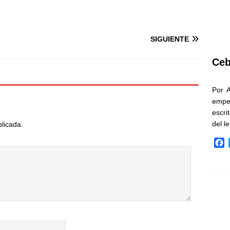
SIGUIENTE
Ceb
Por 
empe
escri
del l
blicada.
F
a
c
e
b
o
o
k