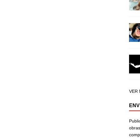
VER
ENV
Publi
obras
compa