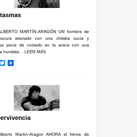
i
r
tasmas
ALBERTO MARTÍN-ARAGÓN UN hombre de
oscura ataviado con una chilaba sucia y
osa yacía de costado en la acera con una
ja hundida…
LEER MÁS
T
C
w
o
i
m
t
p
t
a
e
r
r
t
i
r
ervivencia
Alberto Martín-Aragón AHORA el héroe de