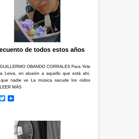
recuento de todos estos años
GUILLERMO OBANDO CORRALES Para Yirle
a Leiva, en alusión a aquello que está ahí,
 que nadie ve La música sacude los oídos
LEER MÁS
T
C
w
o
i
m
t
p
t
a
e
r
r
t