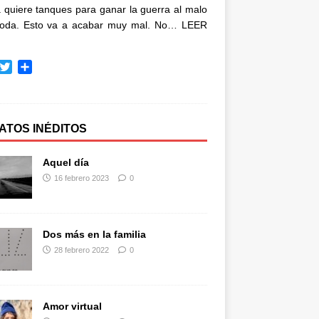
quiere tanques para ganar la guerra al malo
oda. Esto va a acabar muy mal. No…
LEER
T
C
w
o
i
m
t
p
t
a
ATOS INÉDITOS
e
r
r
t
Aquel día
i
16 febrero 2023
0
r
Dos más en la familia
28 febrero 2022
0
Amor virtual