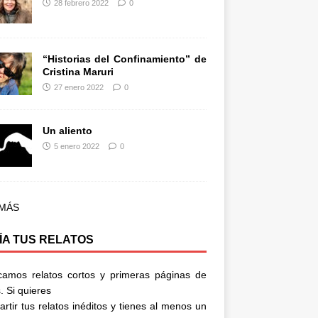
28 febrero 2022
0
“Historias del Confinamiento” de
Cristina Maruri
27 enero 2022
0
Un aliento
5 enero 2022
0
 MÁS
ÍA TUS RELATOS
camos relatos cortos y primeras páginas de
. Si quieres
rtir tus relatos inéditos y tienes al menos un