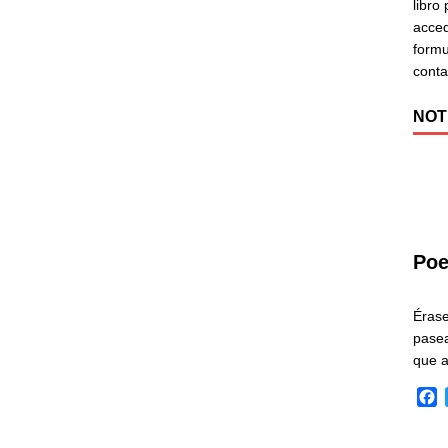
libro
acced
formu
cont
NOT
Poe
Éras
pasea
que 
F
a
c