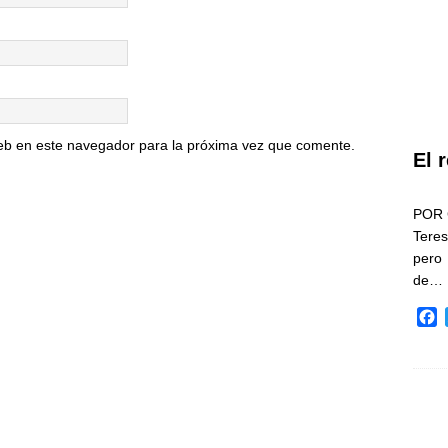
eb en este navegador para la próxima vez que comente.
El 
POR 
Teres
pero
de…
F
a
c
e
b
o
o