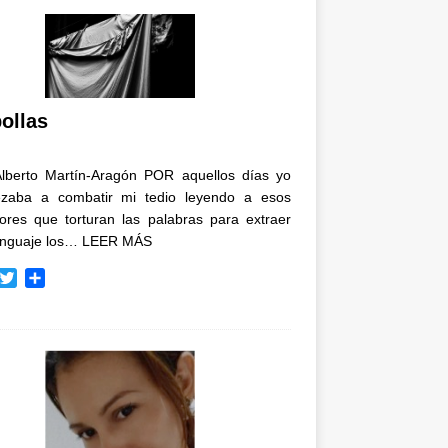
ollas
Alberto Martín-Aragón POR aquellos días yo
zaba a combatir mi tedio leyendo a esos
tores que torturan las palabras para extraer
enguaje los…
LEER MÁS
T
C
w
o
i
m
t
p
t
a
e
r
r
t
i
r