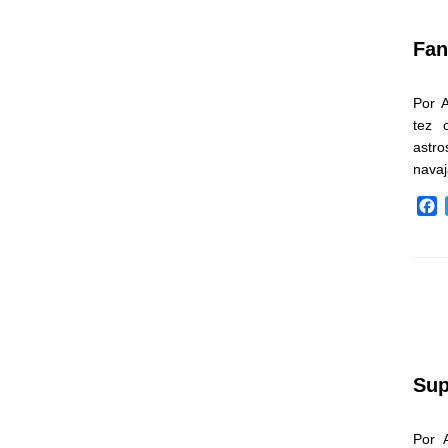
k
Fan
Por 
tez 
astr
nava
F
a
c
e
b
o
o
k
Sup
Por 