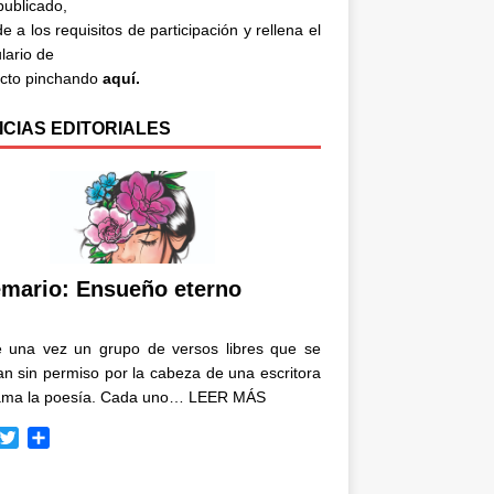
 publicado,
e a los requisitos de participación y rellena el
lario de
acto pinchando
aquí.
ICIAS EDITORIALES
mario: Ensueño eterno
e una vez un grupo de versos libres que se
n sin permiso por la cabeza de una escritora
ama la poesía. Cada uno…
LEER MÁS
T
C
w
o
i
m