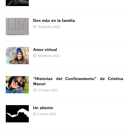
r
Dos más en la familia
28 febrero 2022
Amor virtual
28 febrero 2022
“Historias del Confinamiento” de Cristina
Maruri
27 enero 2022
Un aliento
5 enero 2022