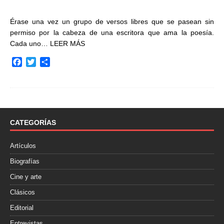
Érase una vez un grupo de versos libres que se pasean sin
permiso por la cabeza de una escritora que ama la poesía.
Cada uno…
LEER MÁS
F
T
C
a
w
o
c
i
m
e
t
p
b
t
a
o
e
r
o
r
t
CATEGORÍAS
k
i
r
Artículos
Biografías
Cine y arte
Clásicos
Editorial
Entrevistas