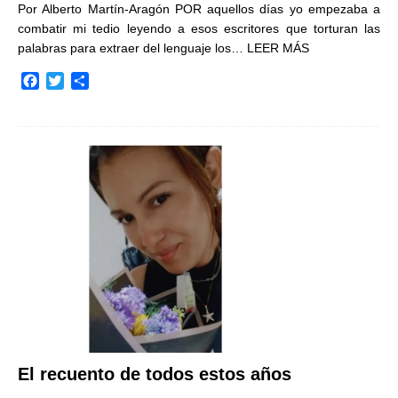
Por Alberto Martín-Aragón POR aquellos días yo empezaba a
combatir mi tedio leyendo a esos escritores que torturan las
palabras para extraer del lenguaje los…
LEER MÁS
F
T
C
a
w
o
c
i
m
e
t
p
b
t
a
o
e
r
o
r
t
k
i
r
El recuento de todos estos años