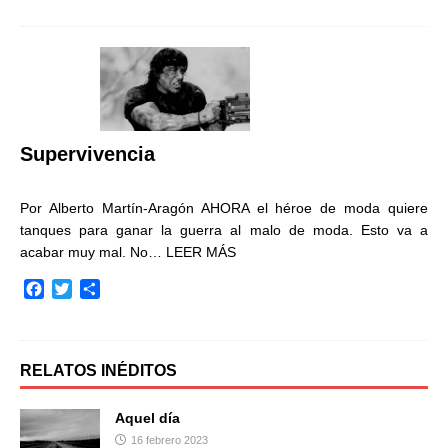
c
i
m
e
t
p
b
t
a
o
e
r
o
r
t
k
i
r
Supervivencia
Por Alberto Martín-Aragón AHORA el héroe de moda quiere
tanques para ganar la guerra al malo de moda. Esto va a
acabar muy mal. No…
LEER MÁS
F
T
C
a
w
o
c
i
m
e
t
p
b
t
a
RELATOS INÉDITOS
o
e
r
o
r
t
Aquel día
k
i
16 febrero 2023