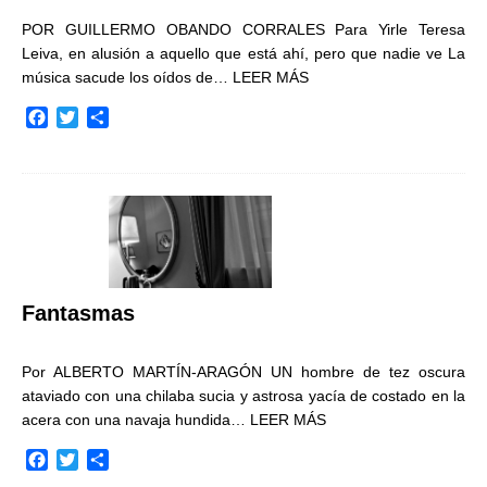
POR GUILLERMO OBANDO CORRALES Para Yirle Teresa
Leiva, en alusión a aquello que está ahí, pero que nadie ve La
música sacude los oídos de…
LEER MÁS
F
T
C
a
w
o
c
i
m
e
t
p
b
t
a
o
e
r
o
r
t
k
i
r
Fantasmas
Por ALBERTO MARTÍN-ARAGÓN UN hombre de tez oscura
ataviado con una chilaba sucia y astrosa yacía de costado en la
acera con una navaja hundida…
LEER MÁS
F
T
C
a
w
o