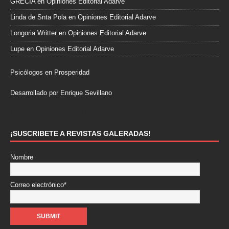
GRECIA
en
Opiniones Editorial Adarve
Linda de Snta Pola
en
Opiniones Editorial Adarve
Longoria Writter
en
Opiniones Editorial Adarve
Lupe
en
Opiniones Editorial Adarve
Psicólogos en Prosperidad
Desarrollado por Enrique Sevillano
Pulseras Elegantes para él y para ella.
¡SUSCRIBETE A REVISTAS GALERADAS!
Nombre
Correo electrónico*