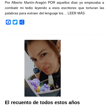
Por Alberto Martín-Aragón POR aquellos días yo empezaba a
combatir mi tedio leyendo a esos escritores que torturan las
palabras para extraer del lenguaje los…
LEER MÁS
F
T
C
a
w
o
c
i
m
e
t
p
b
t
a
o
e
r
o
r
t
k
i
r
El recuento de todos estos años