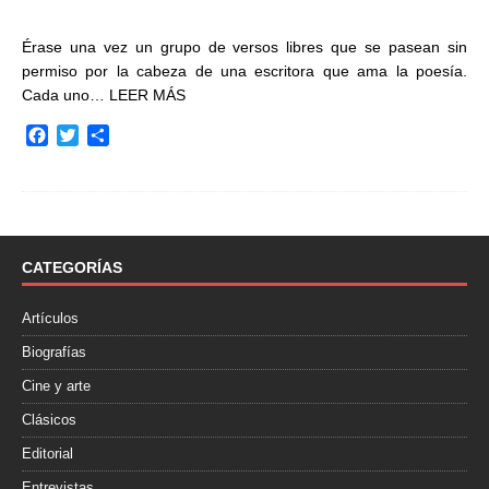
Érase una vez un grupo de versos libres que se pasean sin
permiso por la cabeza de una escritora que ama la poesía.
Cada uno…
LEER MÁS
F
T
C
a
w
o
c
i
m
e
t
p
b
t
a
o
e
r
o
r
t
CATEGORÍAS
k
i
r
Artículos
Biografías
Cine y arte
Clásicos
Editorial
Entrevistas