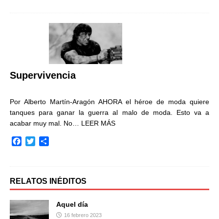
c
i
m
e
t
p
b
t
a
o
e
r
o
r
t
k
i
r
Supervivencia
Por Alberto Martín-Aragón AHORA el héroe de moda quiere
tanques para ganar la guerra al malo de moda. Esto va a
acabar muy mal. No…
LEER MÁS
F
T
C
a
w
o
c
i
m
e
t
p
b
t
a
RELATOS INÉDITOS
o
e
r
o
r
t
Aquel día
k
i
16 febrero 2023