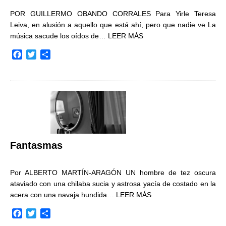
POR GUILLERMO OBANDO CORRALES Para Yirle Teresa
Leiva, en alusión a aquello que está ahí, pero que nadie ve La
música sacude los oídos de…
LEER MÁS
F
T
C
a
w
o
c
i
m
e
t
p
b
t
a
o
e
r
o
r
t
k
i
r
Fantasmas
Por ALBERTO MARTÍN-ARAGÓN UN hombre de tez oscura
ataviado con una chilaba sucia y astrosa yacía de costado en la
acera con una navaja hundida…
LEER MÁS
F
T
C
a
w
o