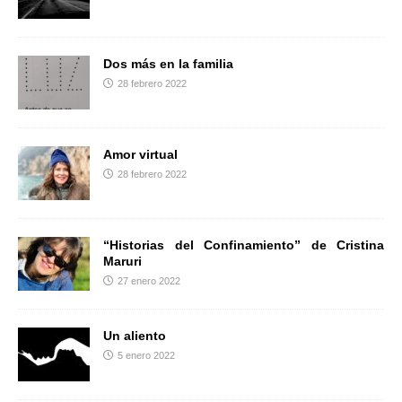
r
Dos más en la familia
28 febrero 2022
Amor virtual
28 febrero 2022
“Historias del Confinamiento” de Cristina
Maruri
27 enero 2022
Un aliento
5 enero 2022