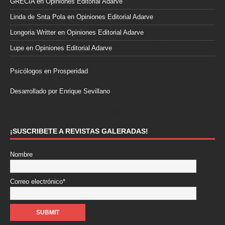
GRECIA
en
Opiniones Editorial Adarve
Linda de Snta Pola
en
Opiniones Editorial Adarve
Longoria Writter
en
Opiniones Editorial Adarve
Lupe
en
Opiniones Editorial Adarve
Psicólogos en Prosperidad
Desarrollado por Enrique Sevillano
Pulseras Elegantes para él y para ella.
¡SUSCRIBETE A REVISTAS GALERADAS!
Nombre
Correo electrónico*