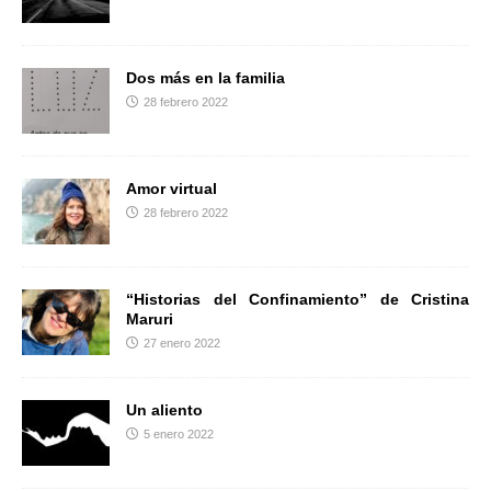
r
Dos más en la familia
28 febrero 2022
Amor virtual
28 febrero 2022
“Historias del Confinamiento” de Cristina
Maruri
27 enero 2022
Un aliento
5 enero 2022