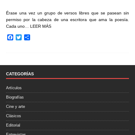
Érase una vez un grupo de versos libres que se pasean sin
permiso por la cabeza de una escritora que ama la poesía.
Cada uno…
LEER MÁS
F
T
C
a
w
o
c
i
m
e
t
p
b
t
a
o
e
r
o
r
t
CATEGORÍAS
k
i
r
Artículos
Biografías
Cine y arte
Clásicos
Editorial
Entrevistas