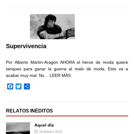
c
i
m
e
t
p
b
t
a
o
e
r
o
r
t
k
i
r
Supervivencia
Por Alberto Martín-Aragón AHORA el héroe de moda quiere
tanques para ganar la guerra al malo de moda. Esto va a
acabar muy mal. No…
LEER MÁS
F
T
C
a
w
o
c
i
m
e
t
p
b
t
a
RELATOS INÉDITOS
o
e
r
o
r
t
Aquel día
k
i
16 febrero 2023