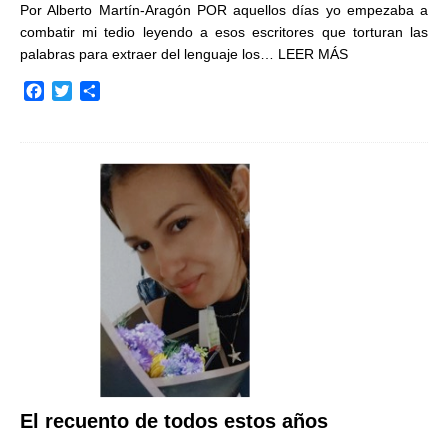
Por Alberto Martín-Aragón POR aquellos días yo empezaba a
combatir mi tedio leyendo a esos escritores que torturan las
palabras para extraer del lenguaje los…
LEER MÁS
F
T
C
a
w
o
c
i
m
e
t
p
b
t
a
o
e
r
o
r
t
k
i
r
El recuento de todos estos años