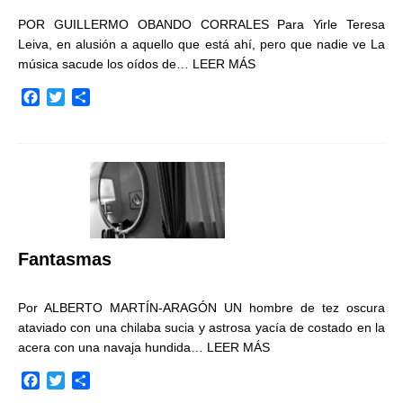
POR GUILLERMO OBANDO CORRALES Para Yirle Teresa
Leiva, en alusión a aquello que está ahí, pero que nadie ve La
música sacude los oídos de…
LEER MÁS
F
T
C
a
w
o
c
i
m
e
t
p
b
t
a
o
e
r
o
r
t
k
i
r
Fantasmas
Por ALBERTO MARTÍN-ARAGÓN UN hombre de tez oscura
ataviado con una chilaba sucia y astrosa yacía de costado en la
acera con una navaja hundida…
LEER MÁS
F
T
C
a
w
o