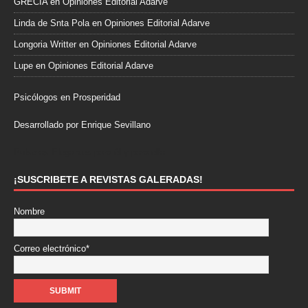
GRECIA
en
Opiniones Editorial Adarve
Linda de Snta Pola
en
Opiniones Editorial Adarve
Longoria Writter
en
Opiniones Editorial Adarve
Lupe
en
Opiniones Editorial Adarve
Psicólogos en Prosperidad
Desarrollado por Enrique Sevillano
Pulseras Elegantes para él y para ella.
¡SUSCRIBETE A REVISTAS GALERADAS!
Nombre
Correo electrónico*