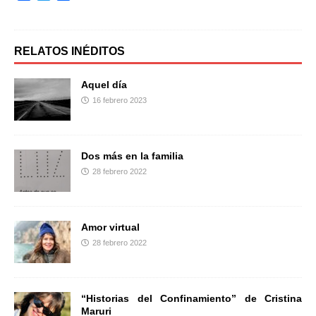
a
w
o
c
i
m
e
t
p
b
t
a
RELATOS INÉDITOS
o
e
r
o
r
t
Aquel día
k
i
16 febrero 2023
r
Dos más en la familia
28 febrero 2022
Amor virtual
28 febrero 2022
“Historias del Confinamiento” de Cristina
Maruri