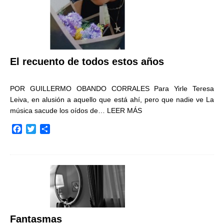
El recuento de todos estos años
POR GUILLERMO OBANDO CORRALES Para Yirle Teresa
Leiva, en alusión a aquello que está ahí, pero que nadie ve La
música sacude los oídos de…
LEER MÁS
F
T
C
a
w
o
c
i
m
e
t
p
b
t
a
o
e
r
o
r
t
k
i
r
Fantasmas