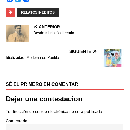
a
w
o
c
i
m
RELATOS INÉDITOS
e
t
p
b
t
a
ANTERIOR
o
e
r
Desde mi rincón literario
o
r
t
k
i
r
SIGUIENTE
Idiotizadas, Moderna de Pueblo
SÉ EL PRIMERO EN COMENTAR
Dejar una contestacion
Tu dirección de correo electrónico no será publicada.
Comentario