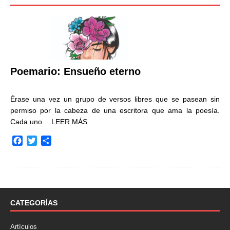
Poemario: Ensueño eterno
Érase una vez un grupo de versos libres que se pasean sin
permiso por la cabeza de una escritora que ama la poesía.
Cada uno…
LEER MÁS
F
T
C
a
w
o
c
i
m
e
t
p
b
t
a
o
e
r
o
r
t
CATEGORÍAS
k
i
r
Artículos