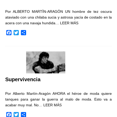
Por ALBERTO MARTÍN-ARAGÓN UN hombre de tez oscura
ataviado con una chilaba sucia y astrosa yacía de costado en la
acera con una navaja hundida…
LEER MÁS
F
T
C
a
w
o
c
i
m
e
t
p
b
t
a
o
e
r
o
r
t
k
i
r
Supervivencia
Por Alberto Martín-Aragón AHORA el héroe de moda quiere
tanques para ganar la guerra al malo de moda. Esto va a
acabar muy mal. No…
LEER MÁS
F
T
C