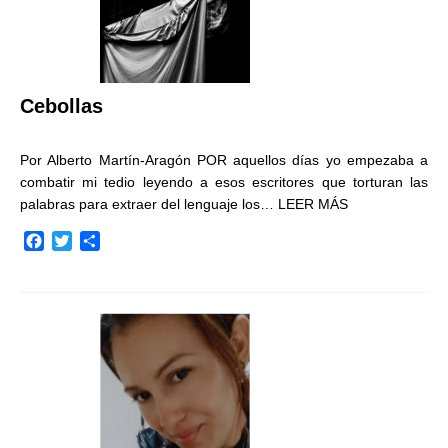
Cebollas
Por Alberto Martín-Aragón POR aquellos días yo empezaba a
combatir mi tedio leyendo a esos escritores que torturan las
palabras para extraer del lenguaje los…
LEER MÁS
F
T
C
a
w
o
c
i
m
e
t
p
b
t
a
o
e
r
o
r
t
k
i
r