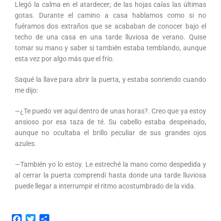
Llegó la calma en el atardecer; de las hojas caías las últimas
gotas. Durante el camino a casa hablamos como si no
fuéramos dos extraños que se acababan de conocer bajo el
techo de una casa en una tarde lluviosa de verano. Quise
tomar su mano y saber si también estaba temblando, aunque
esta vez por algo más que el frío.
Saqué la llave para abrir la puerta, y estaba sonriendo cuando
me dijo:
—¿Te puedo ver aquí dentro de unas horas?. Creo que ya estoy
ansioso por esa taza de té. Su cabello estaba despeinado,
aunque no ocultaba el brillo peculiar de sus grandes ojos
azules.
—También yo lo estoy. Le estreché la mano como despedida y
al cerrar la puerta comprendí hasta donde una tarde lluviosa
puede llegar a interrumpir el ritmo acostumbrado de la vida.
F
T
C