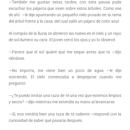
—También me gustan estas tardes, con esta pausa pude
escuchar los pájaros que viven sobre estos árboles. Como ese
de ahí. —le dije apuntando un pequeño nido posado en la rama
del árbol frente a la casa, del cual salió un pájaro de color azul.
Al compás de la lluvia se abrieron las nubes en el cielo y un rayo
de sol iluminó su cara. El joven cerró los ojos y yo lo observé.
—Parece que el sol quiere que me seque antes que tú —dijo
riéndose.
—No importa, me viene bien un poco de agua —le dije
sonriendo. El cielo comenzaba a despejarse cuando me
preguntó:
—¿Te puedo invitar una taza de té una vez que estemos limpios
y secos? —dijo mientras me extendía su mano al levantarse.
—Sí, nos vendría bien una taza de té caliente —respondí con la
curiosidad de saber qué pasaría después.