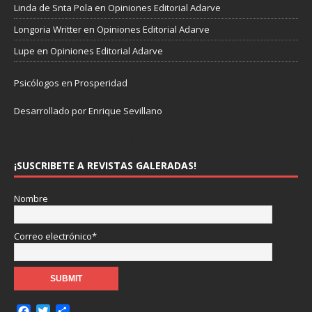
Linda de Snta Pola
en
Opiniones Editorial Adarve
Longoria Writter
en
Opiniones Editorial Adarve
Lupe
en
Opiniones Editorial Adarve
Psicólogos en Prosperidad
Desarrollado por Enrique Sevillano
Pulseras Elegantes para él y para ella.
¡SUSCRIBETE A REVISTAS GALERADAS!
Nombre
Correo electrónico*
F
T
C