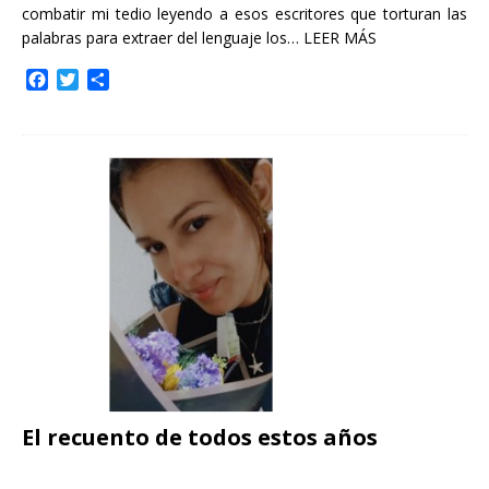
combatir mi tedio leyendo a esos escritores que torturan las
palabras para extraer del lenguaje los…
LEER MÁS
F
T
C
a
w
o
c
i
m
e
t
p
b
t
a
o
e
r
o
r
t
k
i
r
El recuento de todos estos años