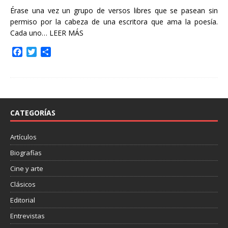
Érase una vez un grupo de versos libres que se pasean sin
permiso por la cabeza de una escritora que ama la poesía.
Cada uno…
LEER MÁS
F
T
C
a
w
o
c
i
m
e
t
p
b
t
a
o
e
r
o
r
t
CATEGORÍAS
k
i
r
Artículos
Biografías
Cine y arte
Clásicos
Editorial
Entrevistas