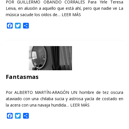
POR GUILLERMO OBANDO CORRALES Para Yirle Teresa
Leiva, en alusión a aquello que está ahí, pero que nadie ve La
música sacude los oídos de…
LEER MÁS
F
T
C
a
w
o
c
i
m
e
t
p
b
t
a
o
e
r
o
r
t
k
i
r
Fantasmas
Por ALBERTO MARTÍN-ARAGÓN UN hombre de tez oscura
ataviado con una chilaba sucia y astrosa yacía de costado en
la acera con una navaja hundida…
LEER MÁS
F
T
C
a
w
o
c
i
m