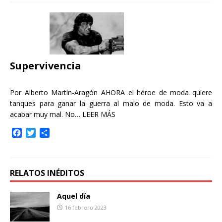
e
t
p
b
t
a
o
e
r
o
r
t
k
i
r
Supervivencia
Por Alberto Martín-Aragón AHORA el héroe de moda quiere
tanques para ganar la guerra al malo de moda. Esto va a
acabar muy mal. No…
LEER MÁS
F
T
C
a
w
o
c
i
m
e
t
p
b
t
a
RELATOS INÉDITOS
o
e
r
o
r
t
Aquel día
k
i
16 febrero 2023
r