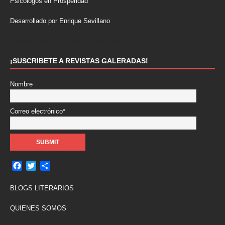
Psicólogos en Prosperidad
Desarrollado por Enrique Sevillano
Pulseras Elegantes para él y para ella.
¡SUSCRIBETE A REVISTAS GALERADAS!
Nombre
Correo electrónico*
F
T
C
a
w
o
c
i
m
BLOGS LITERARIOS
e
t
p
b
t
a
QUIENES SOMOS
o
e
r