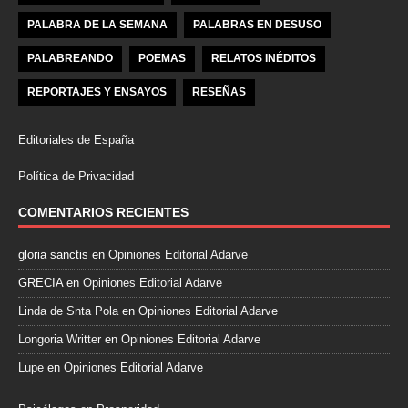
PALABRA DE LA SEMANA
PALABRAS EN DESUSO
PALABREANDO
POEMAS
RELATOS INÉDITOS
REPORTAJES Y ENSAYOS
RESEÑAS
Editoriales de España
Política de Privacidad
COMENTARIOS RECIENTES
gloria sanctis
en
Opiniones Editorial Adarve
GRECIA
en
Opiniones Editorial Adarve
Linda de Snta Pola
en
Opiniones Editorial Adarve
Longoria Writter
en
Opiniones Editorial Adarve
Lupe
en
Opiniones Editorial Adarve