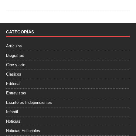
a
w
o
c
i
m
e
t
p
b
t
a
o
e
r
o
r
t
CATEGORÍAS
k
i
r
Artículos
Biografías
Cine y arte
Clásicos
Editorial
Entrevistas
Escritores Independientes
Infantil
Noticias
Noticias Editoriales