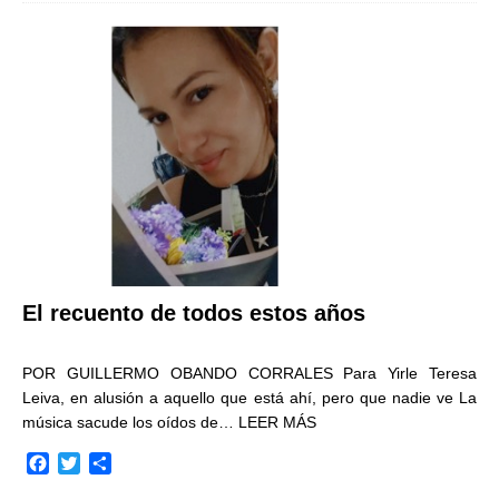
e
t
p
b
t
a
o
e
r
o
r
t
k
i
r
El recuento de todos estos años
POR GUILLERMO OBANDO CORRALES Para Yirle Teresa
Leiva, en alusión a aquello que está ahí, pero que nadie ve La
música sacude los oídos de…
LEER MÁS
F
T
C
a
w
o