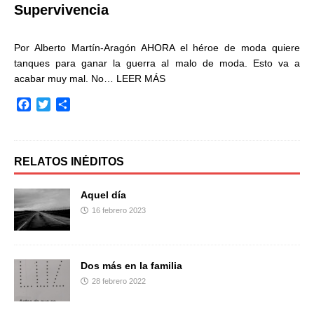
Supervivencia
Por Alberto Martín-Aragón AHORA el héroe de moda quiere
tanques para ganar la guerra al malo de moda. Esto va a
acabar muy mal. No…
LEER MÁS
F
T
C
a
w
o
c
i
m
e
t
p
b
t
a
RELATOS INÉDITOS
o
e
r
o
r
t
Aquel día
k
i
16 febrero 2023
r
Dos más en la familia
28 febrero 2022