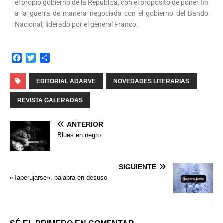
el propio gobierno de la República, con el propósito de poner fin
a la guerra de manera negociada con el gobierno del Bando
Nacional, liderado por el general Franco.
F
T
C
a
w
o
c
i
m
EDITORIAL ADARVE
NOVEDADES LITERARIAS
e
t
p
b
t
a
REVISTA GALERADAS
o
e
r
o
r
t
ANTERIOR
k
i
Blues en negro
r
SIGUIENTE
«Taperujarse», palabra en desuso