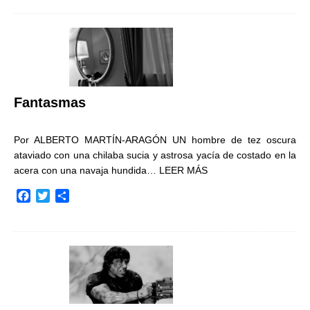
c
i
m
e
t
p
b
t
a
o
e
r
o
r
t
k
i
r
Fantasmas
Por ALBERTO MARTÍN-ARAGÓN UN hombre de tez oscura
ataviado con una chilaba sucia y astrosa yacía de costado en la
acera con una navaja hundida…
LEER MÁS
F
T
C
a
w
o
c
i
m
e
t
p
b
t
a
o
e
r
o
r
t
k
i
r