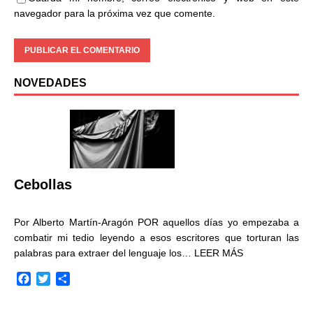
navegador para la próxima vez que comente.
NOVEDADES
Cebollas
Por Alberto Martín-Aragón POR aquellos días yo empezaba a
combatir mi tedio leyendo a esos escritores que torturan las
palabras para extraer del lenguaje los…
LEER MÁS
F
T
C
a
w
o
c
i
m