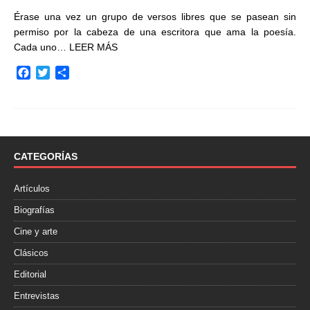
Érase una vez un grupo de versos libres que se pasean sin
permiso por la cabeza de una escritora que ama la poesía.
Cada uno…
LEER MÁS
F
T
C
a
w
o
c
i
m
e
t
p
b
t
a
o
e
r
o
r
t
CATEGORÍAS
k
i
r
Artículos
Biografías
Cine y arte
Clásicos
Editorial
Entrevistas