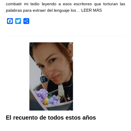
combatir mi tedio leyendo a esos escritores que torturan las
palabras para extraer del lenguaje los…
LEER MÁS
F
T
C
a
w
o
c
i
m
e
t
p
b
t
a
o
e
r
o
r
t
k
i
r
El recuento de todos estos años