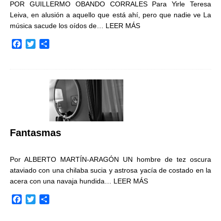
POR GUILLERMO OBANDO CORRALES Para Yirle Teresa
Leiva, en alusión a aquello que está ahí, pero que nadie ve La
música sacude los oídos de…
LEER MÁS
F
T
C
a
w
o
c
i
m
e
t
p
b
t
a
o
e
r
o
r
t
k
i
r
Fantasmas
Por ALBERTO MARTÍN-ARAGÓN UN hombre de tez oscura
ataviado con una chilaba sucia y astrosa yacía de costado en la
acera con una navaja hundida…
LEER MÁS
F
T
C
a
w
o
c
i
m