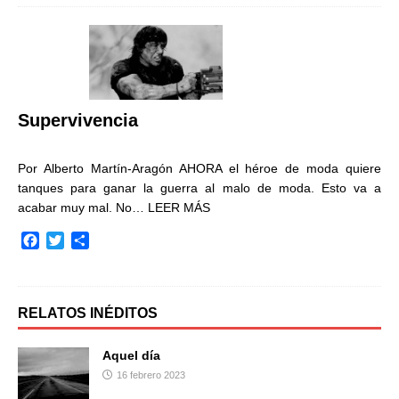
e
t
p
b
t
a
o
e
r
o
r
t
k
i
r
Supervivencia
Por Alberto Martín-Aragón AHORA el héroe de moda quiere
tanques para ganar la guerra al malo de moda. Esto va a
acabar muy mal. No…
LEER MÁS
F
T
C
a
w
o
c
i
m
e
t
p
b
t
a
RELATOS INÉDITOS
o
e
r
o
r
t
Aquel día
k
i
16 febrero 2023
r