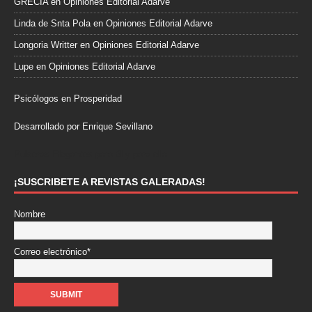
GRECIA
en
Opiniones Editorial Adarve
Linda de Snta Pola
en
Opiniones Editorial Adarve
Longoria Writter
en
Opiniones Editorial Adarve
Lupe
en
Opiniones Editorial Adarve
Psicólogos en Prosperidad
Desarrollado por Enrique Sevillano
Pulseras Elegantes para él y para ella.
¡SUSCRIBETE A REVISTAS GALERADAS!
Nombre
Correo electrónico*