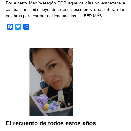
Por Alberto Martín-Aragón POR aquellos días yo empezaba a
combatir mi tedio leyendo a esos escritores que torturan las
palabras para extraer del lenguaje los…
LEER MÁS
F
T
C
a
w
o
c
i
m
e
t
p
b
t
a
o
e
r
o
r
t
k
i
r
El recuento de todos estos años