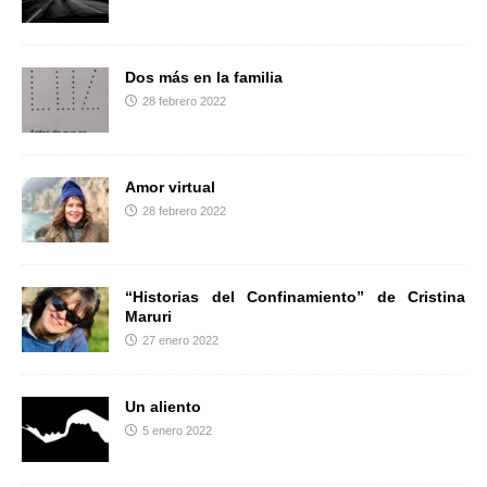
r
Dos más en la familia
28 febrero 2022
Amor virtual
28 febrero 2022
“Historias del Confinamiento” de Cristina
Maruri
27 enero 2022
Un aliento
5 enero 2022