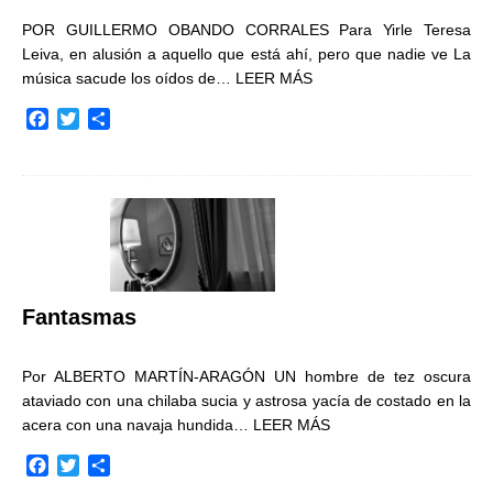
POR GUILLERMO OBANDO CORRALES Para Yirle Teresa
Leiva, en alusión a aquello que está ahí, pero que nadie ve La
música sacude los oídos de…
LEER MÁS
F
T
C
a
w
o
c
i
m
e
t
p
b
t
a
o
e
r
o
r
t
k
i
r
Fantasmas
Por ALBERTO MARTÍN-ARAGÓN UN hombre de tez oscura
ataviado con una chilaba sucia y astrosa yacía de costado en la
acera con una navaja hundida…
LEER MÁS
F
T
C
a
w
o