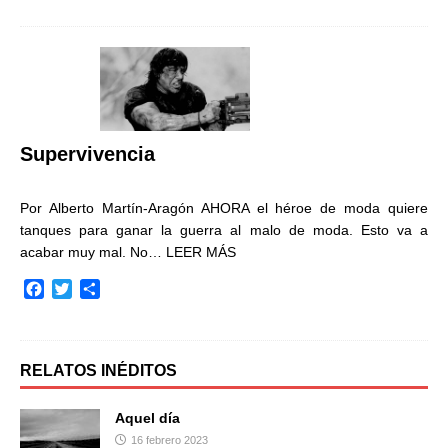
c
i
m
e
t
p
b
t
a
o
e
r
o
r
t
k
i
r
Supervivencia
Por Alberto Martín-Aragón AHORA el héroe de moda quiere
tanques para ganar la guerra al malo de moda. Esto va a
acabar muy mal. No…
LEER MÁS
F
T
C
a
w
o
c
i
m
e
t
p
b
t
a
RELATOS INÉDITOS
o
e
r
o
r
t
Aquel día
k
i
16 febrero 2023