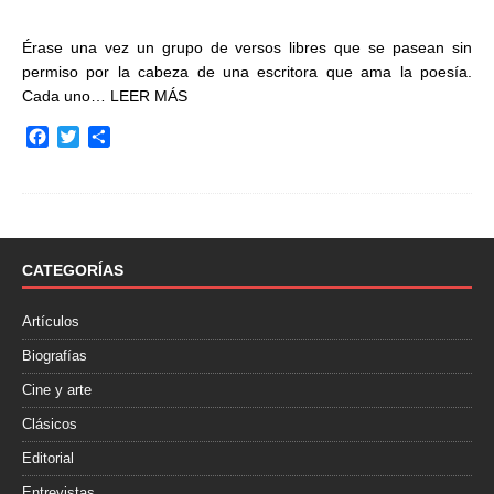
Érase una vez un grupo de versos libres que se pasean sin
permiso por la cabeza de una escritora que ama la poesía.
Cada uno…
LEER MÁS
F
T
C
a
w
o
c
i
m
e
t
p
b
t
a
o
e
r
o
r
t
CATEGORÍAS
k
i
r
Artículos
Biografías
Cine y arte
Clásicos
Editorial
Entrevistas