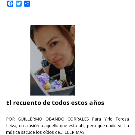
F
T
C
a
w
o
c
i
m
e
t
p
b
t
a
o
e
r
o
r
t
k
i
r
El recuento de todos estos años
POR GUILLERMO OBANDO CORRALES Para Yirle Teresa
Leiva, en alusión a aquello que está ahí, pero que nadie ve La
música sacude los oídos de…
LEER MÁS