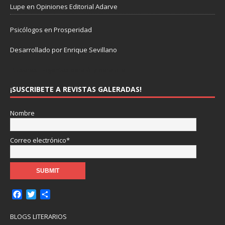
Lupe
en
Opiniones Editorial Adarve
Psicólogos en Prosperidad
Desarrollado por Enrique Sevillano
Pulseras Elegantes para él y para ella.
¡SUSCRIBETE A REVISTAS GALERADAS!
Nombre
Correo electrónico*
F
T
C
a
w
o
c
i
m
BLOGS LITERARIOS
e
t
p