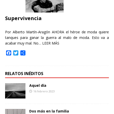
o
r
t
k
i
r
Supervivencia
Por Alberto Martín-Aragón AHORA el héroe de moda quiere
tanques para ganar la guerra al malo de moda. Esto va a
acabar muy mal. No…
LEER MÁS
F
T
C
a
w
o
c
i
m
e
t
p
b
t
a
RELATOS INÉDITOS
o
e
r
o
r
t
Aquel día
k
i
16 febrero 2023
r
Dos más en la familia