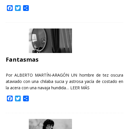
F
T
C
a
w
o
c
i
m
e
t
p
b
t
a
o
e
r
o
r
t
k
i
r
Fantasmas
Por ALBERTO MARTÍN-ARAGÓN UN hombre de tez oscura
ataviado con una chilaba sucia y astrosa yacía de costado en
la acera con una navaja hundida…
LEER MÁS
F
T
C
a
w
o
c
i
m
e
t
p
b
t
a
o
e
r