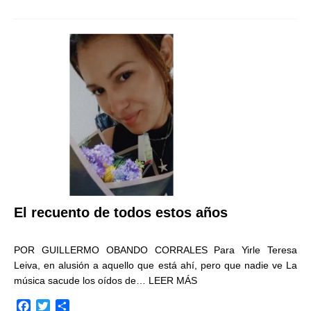
c
i
m
e
t
p
b
t
a
o
e
r
o
r
t
k
i
r
El recuento de todos estos años
POR GUILLERMO OBANDO CORRALES Para Yirle Teresa
Leiva, en alusión a aquello que está ahí, pero que nadie ve La
música sacude los oídos de…
LEER MÁS
F
T
C