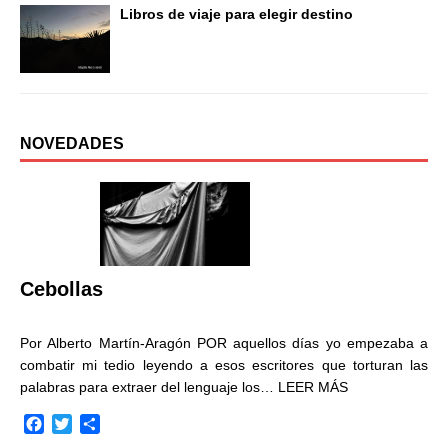
Libros de viaje para elegir destino
NOVEDADES
Cebollas
Por Alberto Martín-Aragón POR aquellos días yo empezaba a
combatir mi tedio leyendo a esos escritores que torturan las
palabras para extraer del lenguaje los…
LEER MÁS
F
T
C
a
w
o