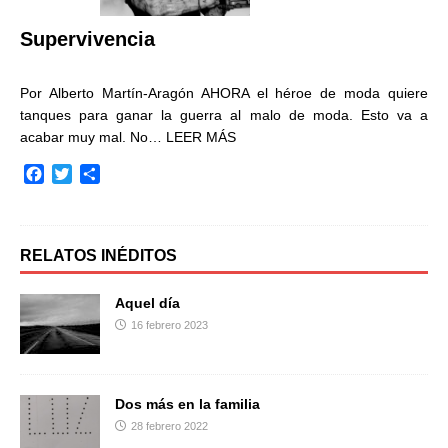
r
Supervivencia
Por Alberto Martín-Aragón AHORA el héroe de moda quiere
tanques para ganar la guerra al malo de moda. Esto va a
acabar muy mal. No…
LEER MÁS
F
T
C
a
w
o
c
i
m
e
t
p
b
t
a
RELATOS INÉDITOS
o
e
r
o
r
t
Aquel día
k
i
16 febrero 2023
r
Dos más en la familia
28 febrero 2022