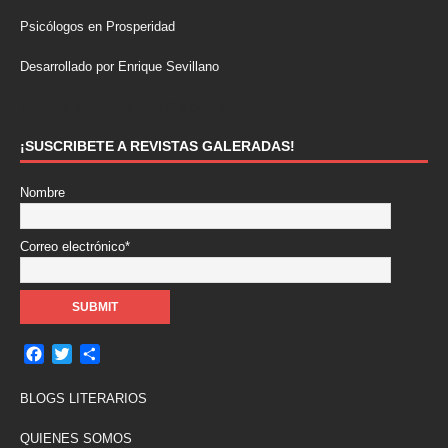
Psicólogos en Prosperidad
Desarrollado por Enrique Sevillano
Pulseras Elegantes para él y para ella.
¡SUSCRIBETE A REVISTAS GALERADAS!
Nombre
Correo electrónico*
F
T
C
a
w
o
c
i
m
BLOGS LITERARIOS
e
t
p
b
t
a
QUIENES SOMOS