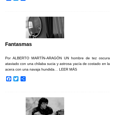
a
w
o
c
i
m
e
t
p
b
t
a
o
e
r
o
r
t
k
i
r
Fantasmas
Por ALBERTO MARTÍN-ARAGÓN UN hombre de tez oscura
ataviado con una chilaba sucia y astrosa yacía de costado en la
acera con una navaja hundida…
LEER MÁS
F
T
C
a
w
o
c
i
m
e
t
p
b
t
a
o
e
r
o
r
t
k
i