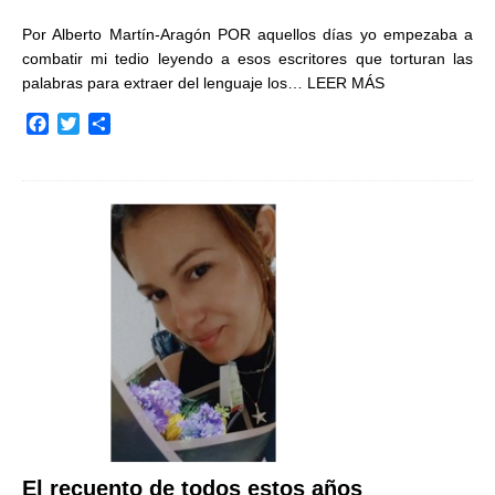
Por Alberto Martín-Aragón POR aquellos días yo empezaba a
combatir mi tedio leyendo a esos escritores que torturan las
palabras para extraer del lenguaje los…
LEER MÁS
F
T
C
a
w
o
c
i
m
e
t
p
b
t
a
o
e
r
o
r
t
k
i
r
El recuento de todos estos años