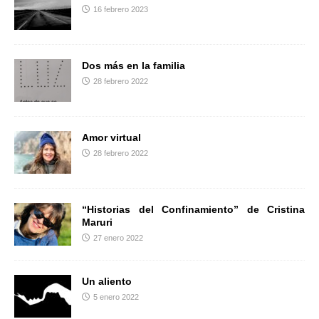
k
i
16 febrero 2023
r
Dos más en la familia
28 febrero 2022
Amor virtual
28 febrero 2022
“Historias del Confinamiento” de Cristina
Maruri
27 enero 2022
Un aliento
5 enero 2022