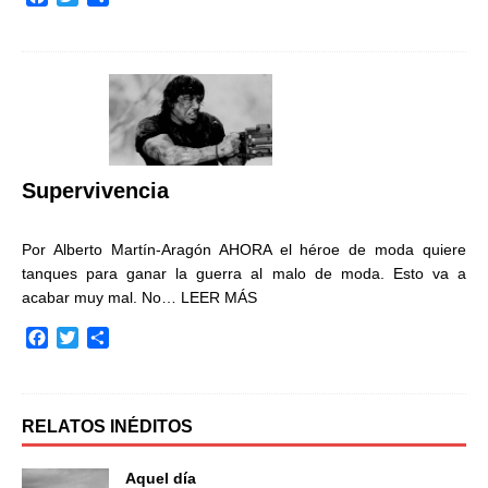
a
w
o
c
i
m
e
t
p
b
t
a
o
e
r
o
r
t
k
i
r
Supervivencia
Por Alberto Martín-Aragón AHORA el héroe de moda quiere
tanques para ganar la guerra al malo de moda. Esto va a
acabar muy mal. No…
LEER MÁS
F
T
C
a
w
o
c
i
m
e
t
p
b
t
a
RELATOS INÉDITOS
o
e
r
o
r
t
Aquel día