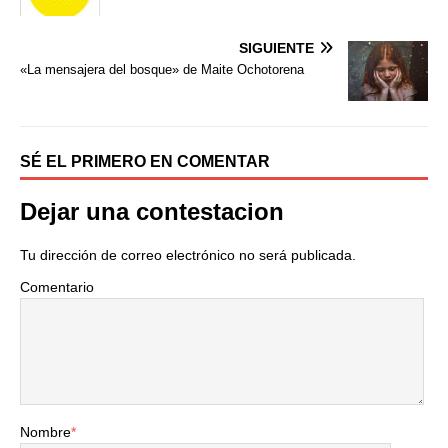
b
t
a
o
e
r
o
r
t
SIGUIENTE
k
i
«La mensajera del bosque» de Maite Ochotorena
r
SÉ EL PRIMERO EN COMENTAR
Dejar una contestacion
Tu dirección de correo electrónico no será publicada.
Comentario
Nombre
*