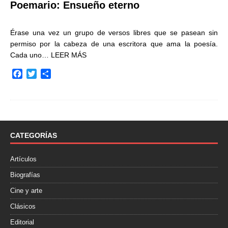
Poemario: Ensueño eterno
Érase una vez un grupo de versos libres que se pasean sin
permiso por la cabeza de una escritora que ama la poesía.
Cada uno…
LEER MÁS
F
T
C
a
w
o
c
i
m
e
t
p
b
t
a
o
e
r
o
r
t
CATEGORÍAS
k
i
r
Artículos
Biografías
Cine y arte
Clásicos
Editorial