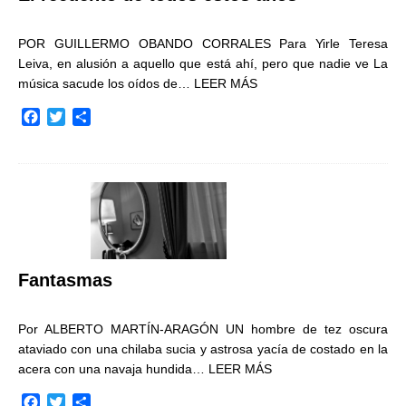
POR GUILLERMO OBANDO CORRALES Para Yirle Teresa
Leiva, en alusión a aquello que está ahí, pero que nadie ve La
música sacude los oídos de…
LEER MÁS
F
T
C
a
w
o
c
i
m
e
t
p
b
t
a
o
e
r
o
r
t
k
i
r
Fantasmas
Por ALBERTO MARTÍN-ARAGÓN UN hombre de tez oscura
ataviado con una chilaba sucia y astrosa yacía de costado en la
acera con una navaja hundida…
LEER MÁS
F
T
C