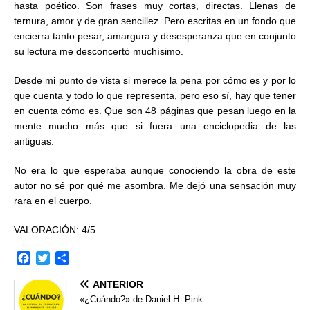
hasta poético. Son frases muy cortas, directas. Llenas de
ternura, amor y de gran sencillez. Pero escritas en un fondo que
encierra tanto pesar, amargura y desesperanza que en conjunto
su lectura me desconcertó muchísimo.
Desde mi punto de vista si merece la pena por cómo es y por lo
que cuenta y todo lo que representa, pero eso sí, hay que tener
en cuenta cómo es. Que son 48 páginas que pesan luego en la
mente mucho más que si fuera una enciclopedia de las
antiguas.
No era lo que esperaba aunque conociendo la obra de este
autor no sé por qué me asombra. Me dejó una sensación muy
rara en el cuerpo.
VALORACIÓN: 4/5
F
T
C
a
w
o
ANTERIOR
c
i
m
e
t
p
«¿Cuándo?» de Daniel H. Pink