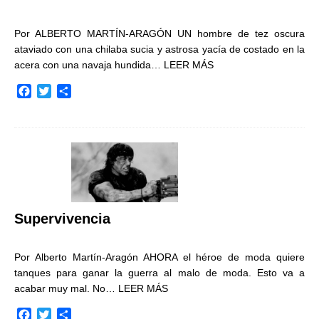
Por ALBERTO MARTÍN-ARAGÓN UN hombre de tez oscura
ataviado con una chilaba sucia y astrosa yacía de costado en la
acera con una navaja hundida…
LEER MÁS
F
T
C
a
w
o
c
i
m
e
t
p
b
t
a
o
e
r
o
r
t
k
i
r
Supervivencia
Por Alberto Martín-Aragón AHORA el héroe de moda quiere
tanques para ganar la guerra al malo de moda. Esto va a
acabar muy mal. No…
LEER MÁS
F
T
C