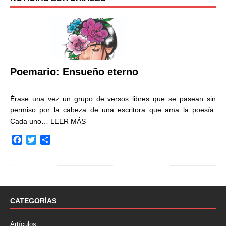
Poemario: Ensueño eterno
Érase una vez un grupo de versos libres que se pasean sin
permiso por la cabeza de una escritora que ama la poesía.
Cada uno…
LEER MÁS
F
T
C
a
w
o
c
i
m
e
t
p
b
t
a
o
e
r
o
r
t
CATEGORÍAS
k
i
r
Artículos