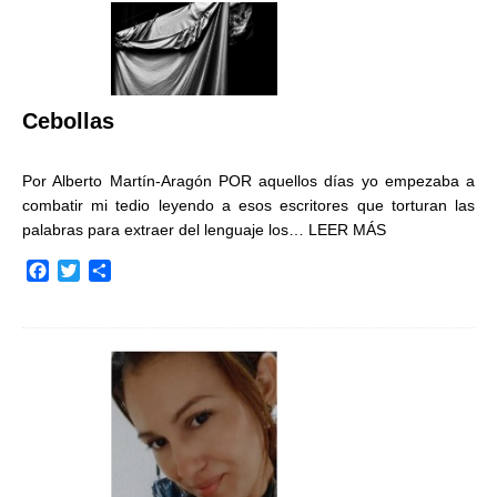
Cebollas
Por Alberto Martín-Aragón POR aquellos días yo empezaba a
combatir mi tedio leyendo a esos escritores que torturan las
palabras para extraer del lenguaje los…
LEER MÁS
F
T
C
a
w
o
c
i
m
e
t
p
b
t
a
o
e
r
o
r
t
k
i
r