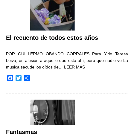
El recuento de todos estos años
POR GUILLERMO OBANDO CORRALES Para Yirle Teresa
Leiva, en alusión a aquello que está ahí, pero que nadie ve La
música sacude los oídos de…
LEER MÁS
F
T
C
a
w
o
c
i
m
e
t
p
b
t
a
o
e
r
o
r
t
k
i
r
Fantasmas