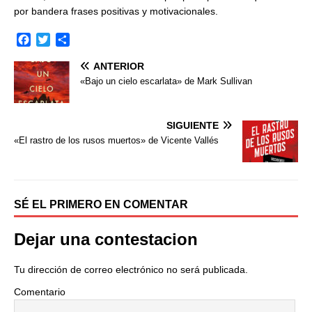
por bandera frases positivas y motivacionales.
F
T
C
a
w
o
ANTERIOR
c
i
m
e
t
p
«Bajo un cielo escarlata» de Mark Sullivan
b
t
a
o
e
r
o
r
t
SIGUIENTE
k
i
«El rastro de los rusos muertos» de Vicente Vallés
r
SÉ EL PRIMERO EN COMENTAR
Dejar una contestacion
Tu dirección de correo electrónico no será publicada.
Comentario