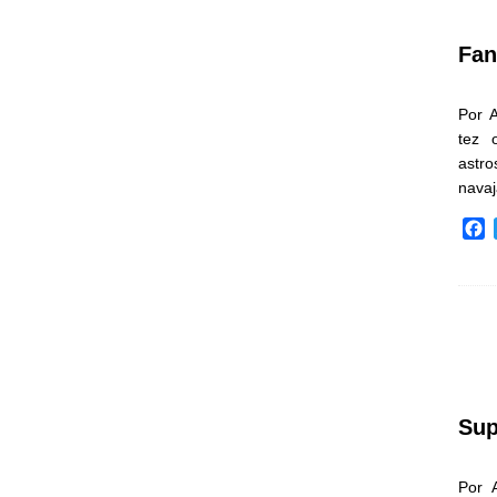
k
Fan
Por 
tez 
astr
nava
F
a
c
e
b
o
o
k
Sup
Por 