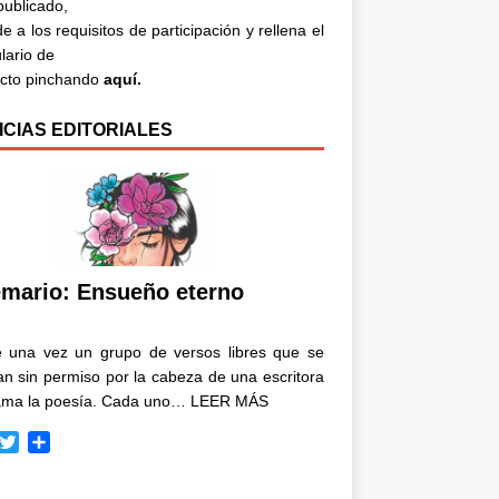
 publicado,
e a los requisitos de participación y rellena el
lario de
acto pinchando
aquí.
ICIAS EDITORIALES
mario: Ensueño eterno
e una vez un grupo de versos libres que se
n sin permiso por la cabeza de una escritora
ama la poesía. Cada uno…
LEER MÁS
T
C
w
o
i
m