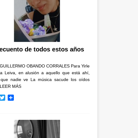
recuento de todos estos años
GUILLERMO OBANDO CORRALES Para Yirle
a Leiva, en alusión a aquello que está ahí,
 que nadie ve La música sacude los oídos
LEER MÁS
T
C
w
o
i
m
t
p
t
a
e
r
r
t