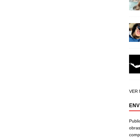
VER
ENV
Publi
obras
compa