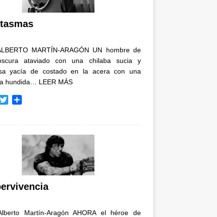
i
r
tasmas
ALBERTO MARTÍN-ARAGÓN UN hombre de
oscura ataviado con una chilaba sucia y
osa yacía de costado en la acera con una
ja hundida…
LEER MÁS
T
C
w
o
i
m
t
p
t
a
e
r
r
t
i
r
ervivencia
Alberto Martín-Aragón AHORA el héroe de