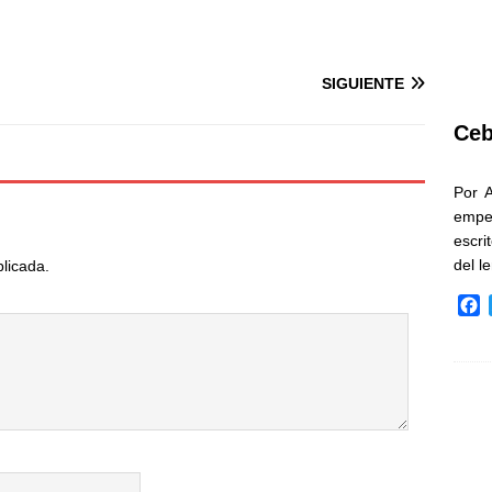
SIGUIENTE
Ceb
Por 
empe
escri
del l
blicada.
F
a
c
e
b
o
o
k