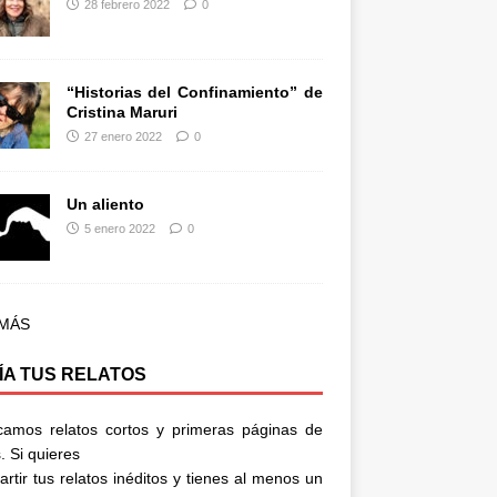
28 febrero 2022
0
“Historias del Confinamiento” de
Cristina Maruri
27 enero 2022
0
Un aliento
5 enero 2022
0
 MÁS
ÍA TUS RELATOS
camos relatos cortos y primeras páginas de
. Si quieres
rtir tus relatos inéditos y tienes al menos un