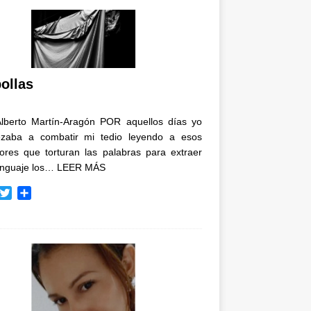
ollas
Alberto Martín-Aragón POR aquellos días yo
zaba a combatir mi tedio leyendo a esos
tores que torturan las palabras para extraer
enguaje los…
LEER MÁS
T
C
w
o
i
m
t
p
t
a
e
r
r
t
i
r