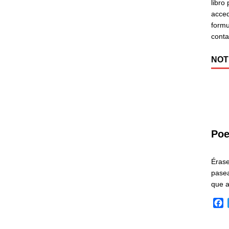
libro
acced
formu
cont
NOT
Poe
Éras
pasea
que 
F
a
c