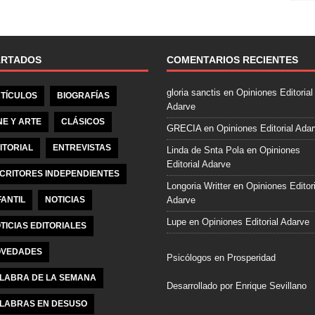
e
b
o
o
ARTADOS
COMENTARIOS RECIENTES
k
gloria sanctis
en
Opiniones Editorial
TÍCULOS
BIOGRAFÍAS
Adarve
NE Y ARTE
CLÁSICOS
GRECIA
en
Opiniones Editorial Ada
ITORIAL
ENTREVISTAS
Linda de Snta Pola
en
Opiniones
Editorial Adarve
CRITORES INDEPENDIENTES
Longoria Writter
en
Opiniones Editori
FANTIL
NOTICIAS
Adarve
Lupe
en
Opiniones Editorial Adarve
TICIAS EDITORIALES
VEDADES
Psicólogos en Prosperidad
LABRA DE LA SEMANA
Desarrollado por Enrique Sevillano
LABRAS EN DESUSO
Pulseras Elegantes para él y para el