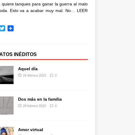
quiere tanques para ganar la guerra al malo
oda. Esto va a acabar muy mal. No…
LEER
T
C
w
o
i
m
t
p
t
a
ATOS INÉDITOS
e
r
r
t
Aquel día
i
16 febrero 2023
0
r
Dos más en la familia
28 febrero 2022
0
Amor virtual