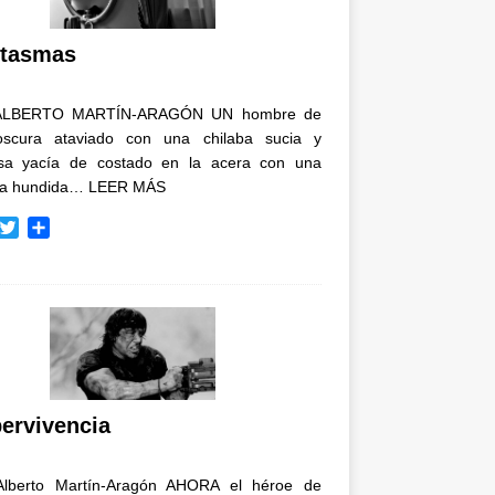
i
r
tasmas
ALBERTO MARTÍN-ARAGÓN UN hombre de
oscura ataviado con una chilaba sucia y
osa yacía de costado en la acera con una
ja hundida…
LEER MÁS
T
C
w
o
i
m
t
p
t
a
e
r
r
t
i
r
ervivencia
Alberto Martín-Aragón AHORA el héroe de