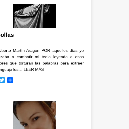
ollas
Alberto Martín-Aragón POR aquellos días yo
zaba a combatir mi tedio leyendo a esos
tores que torturan las palabras para extraer
enguaje los…
LEER MÁS
T
C
w
o
i
m
t
p
t
a
e
r
r
t
i
r