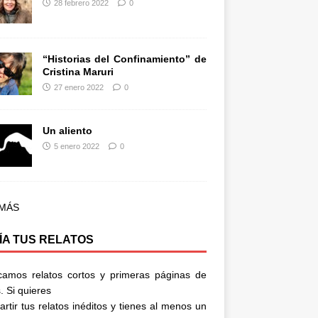
28 febrero 2022
0
“Historias del Confinamiento” de
Cristina Maruri
27 enero 2022
0
Un aliento
5 enero 2022
0
 MÁS
ÍA TUS RELATOS
camos relatos cortos y primeras páginas de
. Si quieres
rtir tus relatos inéditos y tienes al menos un