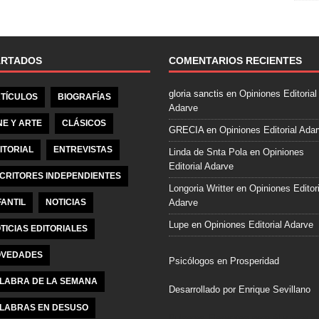
e
b
o
o
ARTADOS
COMENTARIOS RECIENTES
k
gloria sanctis
en
Opiniones Editorial
TÍCULOS
BIOGRAFÍAS
Adarve
NE Y ARTE
CLÁSICOS
GRECIA
en
Opiniones Editorial Ada
ITORIAL
ENTREVISTAS
Linda de Snta Pola
en
Opiniones
Editorial Adarve
CRITORES INDEPENDIENTES
Longoria Writter
en
Opiniones Editori
FANTIL
NOTICIAS
Adarve
Lupe
en
Opiniones Editorial Adarve
TICIAS EDITORIALES
VEDADES
Psicólogos en Prosperidad
LABRA DE LA SEMANA
Desarrollado por Enrique Sevillano
LABRAS EN DESUSO
Pulseras Elegantes para él y para el