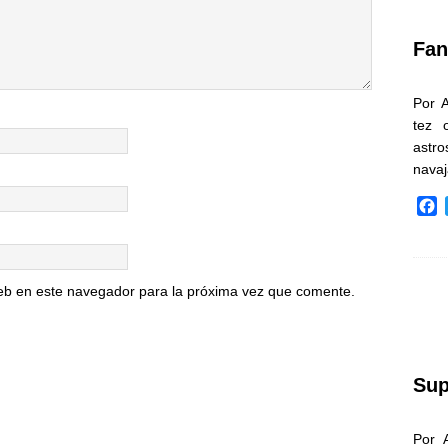
k
Fan
Por 
tez 
astr
nava
F
a
c
e
b
eb en este navegador para la próxima vez que comente.
o
o
k
Sup
Por 