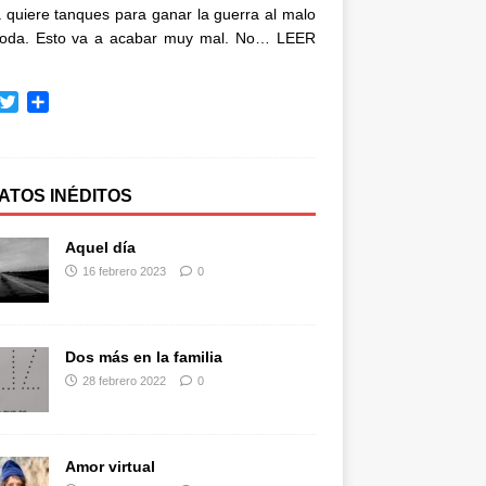
quiere tanques para ganar la guerra al malo
oda. Esto va a acabar muy mal. No…
LEER
T
C
w
o
i
m
t
p
t
a
ATOS INÉDITOS
e
r
r
t
Aquel día
i
16 febrero 2023
0
r
Dos más en la familia
28 febrero 2022
0
Amor virtual