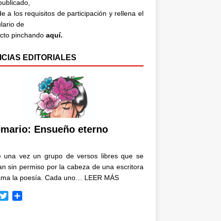
 publicado,
e a los requisitos de participación y rellena el
lario de
acto pinchando
aquí.
ICIAS EDITORIALES
mario: Ensueño eterno
e una vez un grupo de versos libres que se
n sin permiso por la cabeza de una escritora
ama la poesía. Cada uno…
LEER MÁS
T
C
w
o
i
m