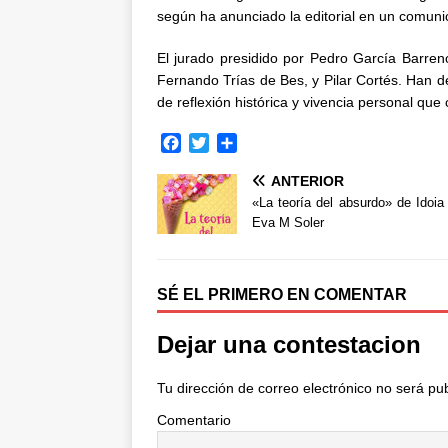
según ha anunciado la editorial en un comuni
El jurado presidido por Pedro García Barre
Fernando Trías de Bes, y Pilar Cortés. Han 
de reflexión histórica y vivencia personal que 
F
T
C
a
w
o
ANTERIOR
c
i
m
e
t
p
«La teoría del absurdo» de Idoi
b
t
a
Eva M Soler
o
e
r
o
r
t
k
i
SÉ EL PRIMERO EN COMENTAR
r
Dejar una contestacion
Tu dirección de correo electrónico no será pu
Comentario