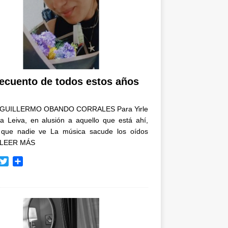
recuento de todos estos años
GUILLERMO OBANDO CORRALES Para Yirle
a Leiva, en alusión a aquello que está ahí,
 que nadie ve La música sacude los oídos
LEER MÁS
T
C
w
o
i
m
t
p
t
a
e
r
r
t