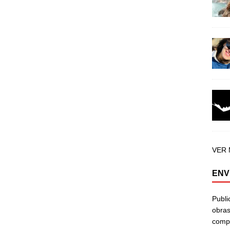
VER
ENV
Publi
obras
compa