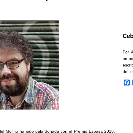
Ceb
Por 
empe
escri
del l
F
a
c
e
b
o
o
k
 del Molino ha sido galardonada con el Premio Espasa 2018,