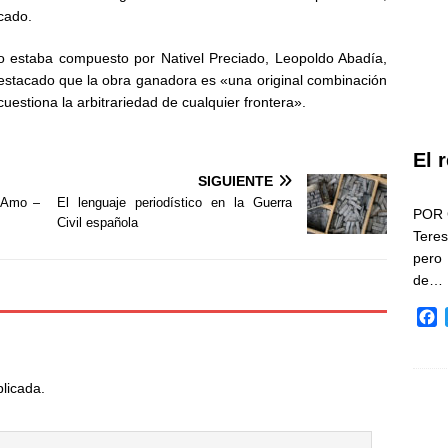
cado.
no estaba compuesto por Nativel Preciado, Leopoldo Abadía,
destacado que la obra ganadora es «una original combinación
cuestiona la arbitrariedad de cualquier frontera».
El 
SIGUIENTE
a Amo –
El lenguaje periodístico en la Guerra
POR 
Civil española
Teres
pero
de…
F
a
c
e
blicada.
b
o
o