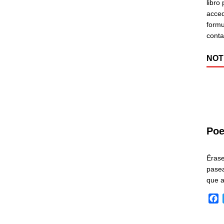
libro
acced
formu
cont
NOT
Poe
Éras
pasea
que 
F
a
c