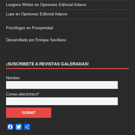
Longoria Writter
en
Opiniones Editorial Adarve
Lupe
en
Opiniones Editorial Adarve
Psicólogos en Prosperidad
Desarrollado por Enrique Sevillano
Pulseras Elegantes para él y para ella.
¡SUSCRIBETE A REVISTAS GALERADAS!
Nombre
Correo electrónico*
F
T
C
a
w
o