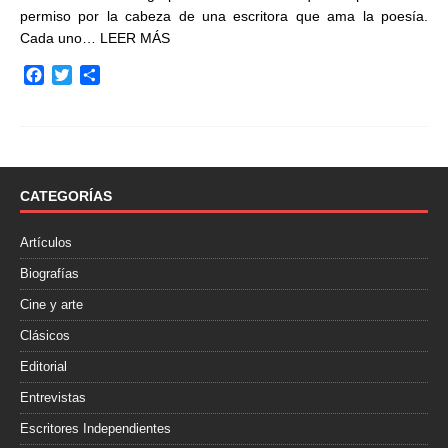
permiso por la cabeza de una escritora que ama la poesía.
Cada uno…
LEER MÁS
F
T
C
a
w
o
c
i
m
e
t
p
b
t
a
o
e
r
o
r
t
CATEGORÍAS
k
i
r
Artículos
Biografías
Cine y arte
Clásicos
Editorial
Entrevistas
Escritores Independientes