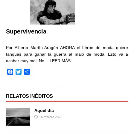
b
t
a
o
e
r
o
r
t
k
i
r
Supervivencia
Por Alberto Martín-Aragón AHORA el héroe de moda quiere
tanques para ganar la guerra al malo de moda. Esto va a
acabar muy mal. No…
LEER MÁS
F
T
C
a
w
o
c
i
m
e
t
p
b
t
a
RELATOS INÉDITOS
o
e
r
o
r
t
Aquel día
k
i
16 febrero 2023
r