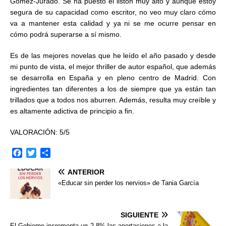
Gómez-Jurado. Se ha puesto el listón muy alto y aunque estoy
segura de su capacidad como escritor, no veo muy claro cómo
va a mantener esta calidad y ya ni se me ocurre pensar en
cómo podrá superarse a sí mismo.
Es de las mejores novelas que he leído el año pasado y desde
mi punto de vista, el mejor thriller de autor español, que además
se desarrolla en España y en pleno centro de Madrid. Con
ingredientes tan diferentes a los de siempre que ya están tan
trillados que a todos nos aburren. Además, resulta muy creíble y
es altamente adictiva de principio a fin.
VALORACIÓN: 5/5
F
T
C
a
w
o
ANTERIOR
c
i
m
e
t
p
«Educar sin perder los nervios» de Tania García
b
t
a
o
e
r
o
r
t
SIGUIENTE
k
i
El Gobierno incrementa un 2,8% las aportaciones a la