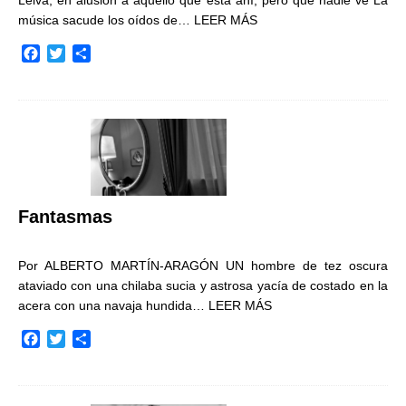
Leiva, en alusión a aquello que está ahí, pero que nadie ve La
música sacude los oídos de…
LEER MÁS
F
T
C
a
w
o
c
i
m
e
t
p
b
t
a
o
e
r
o
r
t
k
i
r
Fantasmas
Por ALBERTO MARTÍN-ARAGÓN UN hombre de tez oscura
ataviado con una chilaba sucia y astrosa yacía de costado en la
acera con una navaja hundida…
LEER MÁS
F
T
C
a
w
o
c
i
m
e
t
p