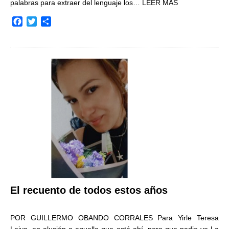
palabras para extraer del lenguaje los…
LEER MÁS
F
T
C
a
w
o
c
i
m
e
t
p
b
t
a
o
e
r
o
r
t
k
i
r
El recuento de todos estos años
POR GUILLERMO OBANDO CORRALES Para Yirle Teresa