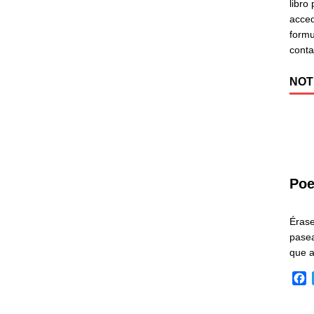
libro
acced
formu
cont
NOT
Poe
Éras
pasea
que 
F
a
c