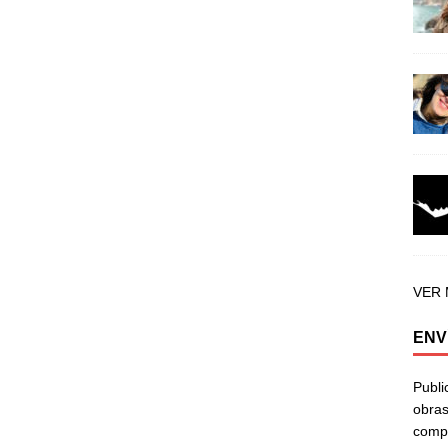
VER
ENV
Publi
obras
compa