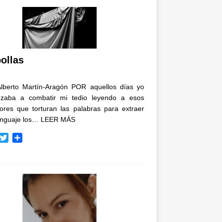
ollas
Alberto Martín-Aragón POR aquellos días yo
zaba a combatir mi tedio leyendo a esos
tores que torturan las palabras para extraer
enguaje los…
LEER MÁS
T
C
w
o
i
m
t
p
t
a
e
r
r
t
i
r