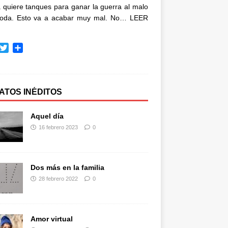
quiere tanques para ganar la guerra al malo
oda. Esto va a acabar muy mal. No…
LEER
T
C
w
o
i
m
t
p
t
a
ATOS INÉDITOS
e
r
r
t
Aquel día
i
16 febrero 2023
0
r
Dos más en la familia
28 febrero 2022
0
Amor virtual