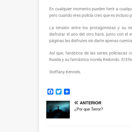
En cualquier momento pueden herir a cualquier
pero cuando eres policía creo que es incluso p
La tensión entre los protagonistas y su ne
disfrutar el uno del otro hace, junto con el e
páginas las disfrutes sin darte apenas cuenta
Así que, fanáticos de las series policiaca
Rueda y su fantástica novela Redondo. El Ef
Steffany Kennels.
F
T
C
a
w
o
ANTERIOR
c
i
m
e
t
p
¿Por que Terror?
b
t
a
o
e
r
o
r
t