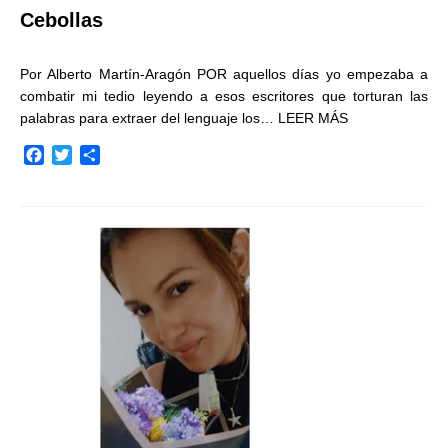
Cebollas
Por Alberto Martín-Aragón POR aquellos días yo empezaba a
combatir mi tedio leyendo a esos escritores que torturan las
palabras para extraer del lenguaje los…
LEER MÁS
F
T
C
a
w
o
c
i
m
e
t
p
b
t
a
o
e
r
o
r
t
k
i
r