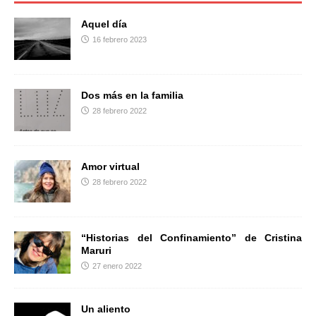
o
e
r
o
r
t
Aquel día
k
i
16 febrero 2023
r
Dos más en la familia
28 febrero 2022
Amor virtual
28 febrero 2022
“Historias del Confinamiento” de Cristina
Maruri
27 enero 2022
Un aliento