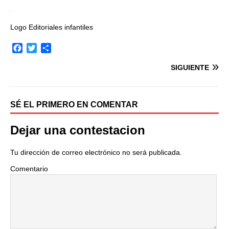
Logo Editoriales infantiles
F
T
C
a
w
o
SIGUIENTE
c
i
m
e
t
p
b
t
a
o
e
r
SÉ EL PRIMERO EN COMENTAR
o
r
t
k
i
Dejar una contestacion
r
Tu dirección de correo electrónico no será publicada.
Comentario