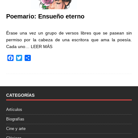
Poemario: Ensueño eterno
Érase una vez un grupo de versos libres que se pasean sin
permiso por la cabeza de una escritora que ama la poesía.
Cada uno…
LEER MÁS
F
T
C
a
w
o
c
i
m
e
t
p
b
t
a
o
e
r
o
r
t
CATEGORÍAS
k
i
r
Artículos
Biografías
Cine y arte