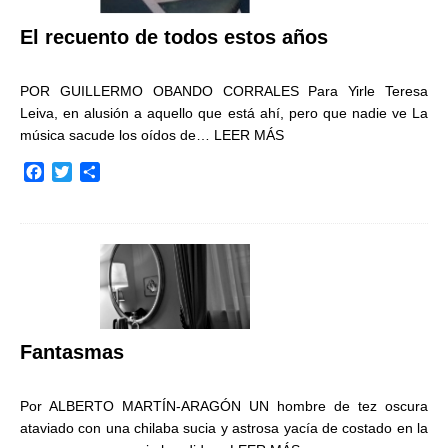
El recuento de todos estos años
POR GUILLERMO OBANDO CORRALES Para Yirle Teresa
Leiva, en alusión a aquello que está ahí, pero que nadie ve La
música sacude los oídos de…
LEER MÁS
F
T
C
a
w
o
c
i
m
e
t
p
b
t
a
o
e
r
o
r
t
k
i
r
Fantasmas
Por ALBERTO MARTÍN-ARAGÓN UN hombre de tez oscura
ataviado con una chilaba sucia y astrosa yacía de costado en la