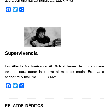
acera con una navaja hundida…
LEER MÁS
F
T
C
a
w
o
c
i
m
e
t
p
b
t
a
o
e
r
o
r
t
k
i
r
Supervivencia
Por Alberto Martín-Aragón AHORA el héroe de moda quiere
tanques para ganar la guerra al malo de moda. Esto va a
acabar muy mal. No…
LEER MÁS
F
T
C
a
w
o
c
i
m
e
t
p
b
t
a
RELATOS INÉDITOS