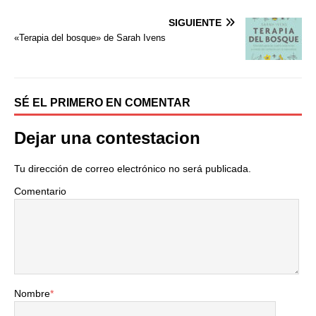
o
e
r
o
r
t
SIGUIENTE
k
i
«Terapia del bosque» de Sarah Ivens
r
SÉ EL PRIMERO EN COMENTAR
Dejar una contestacion
Tu dirección de correo electrónico no será publicada.
Comentario
Nombre
*