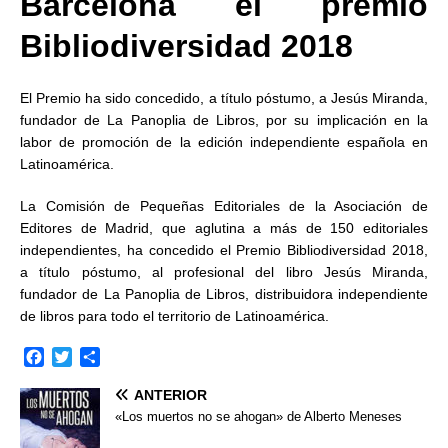
Barcelona el premio
Bibliodiversidad 2018
El Premio ha sido concedido, a título póstumo, a Jesús Miranda,
fundador de La Panoplia de Libros, por su implicación en la
labor de promoción de la edición independiente española en
Latinoamérica.
La Comisión de Pequeñas Editoriales de la Asociación de
Editores de Madrid, que aglutina a más de 150 editoriales
independientes, ha concedido el Premio Bibliodiversidad 2018,
a título póstumo, al profesional del libro Jesús Miranda,
fundador de La Panoplia de Libros, distribuidora independiente
de libros para todo el territorio de Latinoamérica.
F
T
C
a
w
o
ANTERIOR
c
i
m
e
t
p
«Los muertos no se ahogan» de Alberto Meneses
b
t
a