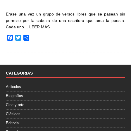
Érase una vez un grupo de versos libres que se pasean sin
permiso por la cabeza de una escritora que ama la poesía.
Cada uno…
LEER MÁS
F
T
C
a
w
o
c
i
m
e
t
p
b
t
a
o
e
r
o
r
t
CATEGORÍAS
k
i
r
Artículos
Biografías
Cine y arte
Clásicos
Editorial