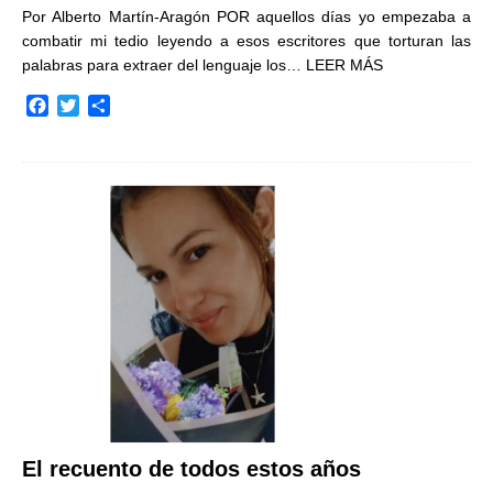
Por Alberto Martín-Aragón POR aquellos días yo empezaba a
combatir mi tedio leyendo a esos escritores que torturan las
palabras para extraer del lenguaje los…
LEER MÁS
F
T
C
a
w
o
c
i
m
e
t
p
b
t
a
o
e
r
o
r
t
k
i
r
El recuento de todos estos años