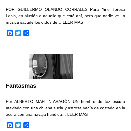
POR GUILLERMO OBANDO CORRALES Para Yirle Teresa
Leiva, en alusión a aquello que está ahí, pero que nadie ve La
música sacude los oídos de…
LEER MÁS
F
T
C
a
w
o
c
i
m
e
t
p
b
t
a
o
e
r
o
r
t
k
i
r
Fantasmas
Por ALBERTO MARTÍN-ARAGÓN UN hombre de tez oscura
ataviado con una chilaba sucia y astrosa yacía de costado en la
acera con una navaja hundida…
LEER MÁS
F
T
C
a
w
o