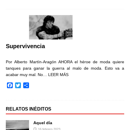
c
i
m
e
t
p
b
t
a
o
e
r
o
r
t
k
i
r
Supervivencia
Por Alberto Martín-Aragón AHORA el héroe de moda quiere
tanques para ganar la guerra al malo de moda. Esto va a
acabar muy mal. No…
LEER MÁS
F
T
C
a
w
o
c
i
m
e
t
p
b
t
a
RELATOS INÉDITOS
o
e
r
o
r
t
Aquel día
k
i
16 febrero 2023