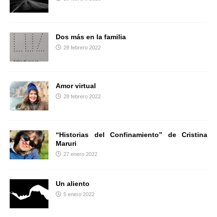
r
Dos más en la familia
28 febrero 2022
Amor virtual
28 febrero 2022
“Historias del Confinamiento” de Cristina
Maruri
27 enero 2022
Un aliento
5 enero 2022