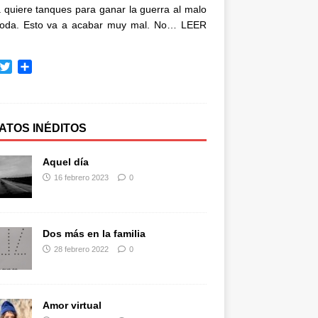
quiere tanques para ganar la guerra al malo
oda. Esto va a acabar muy mal. No…
LEER
T
C
w
o
i
m
t
p
t
a
ATOS INÉDITOS
e
r
r
t
Aquel día
i
16 febrero 2023
0
r
Dos más en la familia
28 febrero 2022
0
Amor virtual