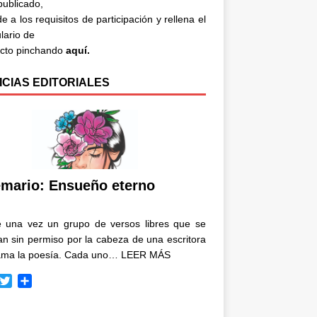
 publicado,
e a los requisitos de participación y rellena el
lario de
acto pinchando
aquí.
ICIAS EDITORIALES
mario: Ensueño eterno
e una vez un grupo de versos libres que se
n sin permiso por la cabeza de una escritora
ama la poesía. Cada uno…
LEER MÁS
T
C
w
o
i
m