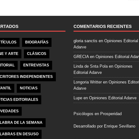
e
b
o
o
ARTADOS
COMENTARIOS RECIENTES
k
gloria sanctis
en
Opiniones Editorial
TÍCULOS
BIOGRAFÍAS
Adarve
NE Y ARTE
CLÁSICOS
GRECIA
en
Opiniones Editorial Ada
ITORIAL
ENTREVISTAS
Linda de Snta Pola
en
Opiniones
Editorial Adarve
CRITORES INDEPENDIENTES
Longoria Writter
en
Opiniones Editori
FANTIL
NOTICIAS
Adarve
Lupe
en
Opiniones Editorial Adarve
TICIAS EDITORIALES
VEDADES
Psicólogos en Prosperidad
LABRA DE LA SEMANA
Desarrollado por Enrique Sevillano
LABRAS EN DESUSO
Pulseras Elegantes para él y para el