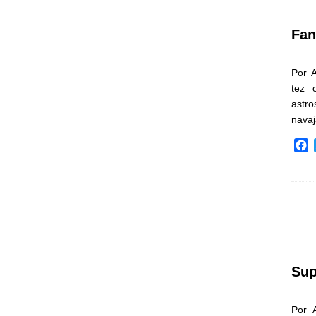
k
Fan
Por 
tez 
astr
nava
F
a
c
e
b
o
o
k
Sup
Por 