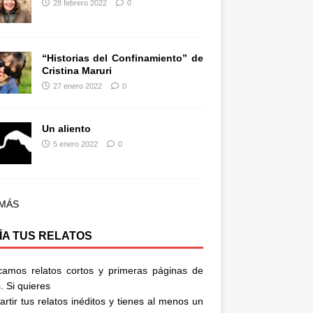
28 febrero 2022
0
“Historias del Confinamiento” de
Cristina Maruri
27 enero 2022
0
Un aliento
5 enero 2022
0
 MÁS
ÍA TUS RELATOS
camos relatos cortos y primeras páginas de
. Si quieres
rtir tus relatos inéditos y tienes al menos un