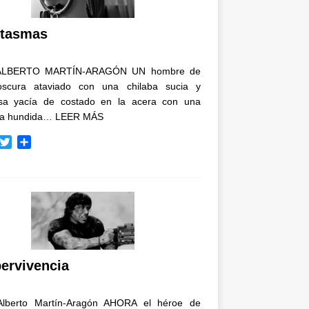
i
r
tasmas
ALBERTO MARTÍN-ARAGÓN UN hombre de
oscura ataviado con una chilaba sucia y
osa yacía de costado en la acera con una
ja hundida…
LEER MÁS
T
C
w
o
i
m
t
p
t
a
e
r
r
t
i
r
ervivencia
Alberto Martín-Aragón AHORA el héroe de