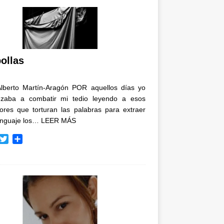
ollas
Alberto Martín-Aragón POR aquellos días yo
zaba a combatir mi tedio leyendo a esos
tores que torturan las palabras para extraer
enguaje los…
LEER MÁS
T
C
w
o
i
m
t
p
t
a
e
r
r
t
i
r