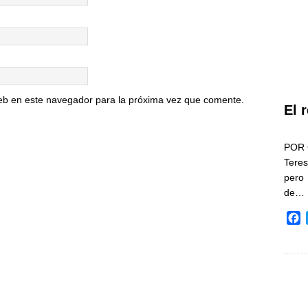
eb en este navegador para la próxima vez que comente.
El 
POR 
Teres
pero
de…
F
a
c
e
b
o
o