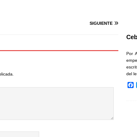
SIGUIENTE
Ceb
Por 
empe
escri
del l
blicada.
F
a
c
e
b
o
o
k