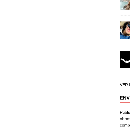
VER
ENV
Publi
obras
compa