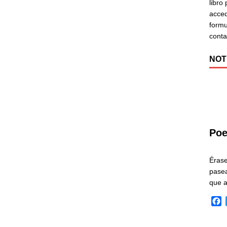
libro
acced
formu
cont
NOT
Poe
Éras
pasea
que 
F
a
c