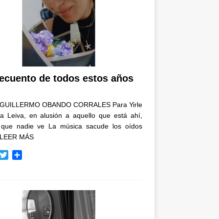
recuento de todos estos años
GUILLERMO OBANDO CORRALES Para Yirle
a Leiva, en alusión a aquello que está ahí,
 que nadie ve La música sacude los oídos
LEER MÁS
T
C
w
o
i
m
t
p
t
a
e
r
r
t