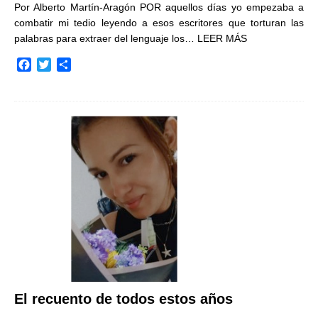
Por Alberto Martín-Aragón POR aquellos días yo empezaba a
combatir mi tedio leyendo a esos escritores que torturan las
palabras para extraer del lenguaje los…
LEER MÁS
F
T
C
a
w
o
c
i
m
e
t
p
b
t
a
o
e
r
o
r
t
k
i
r
El recuento de todos estos años