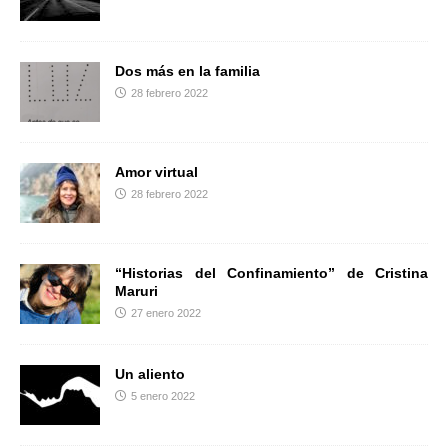
r
Dos más en la familia
28 febrero 2022
Amor virtual
28 febrero 2022
“Historias del Confinamiento” de Cristina
Maruri
27 enero 2022
Un aliento
5 enero 2022