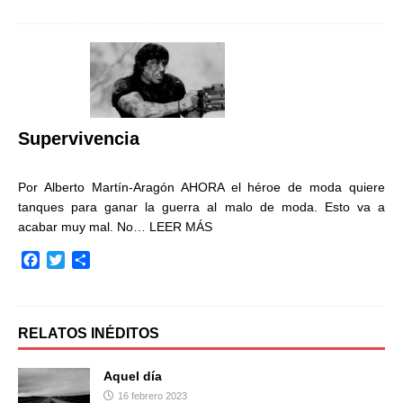
c
i
m
e
t
p
b
t
a
o
e
r
o
r
t
k
i
r
Supervivencia
Por Alberto Martín-Aragón AHORA el héroe de moda quiere
tanques para ganar la guerra al malo de moda. Esto va a
acabar muy mal. No…
LEER MÁS
F
T
C
a
w
o
c
i
m
e
t
p
b
t
a
RELATOS INÉDITOS
o
e
r
o
r
t
Aquel día
k
i
16 febrero 2023