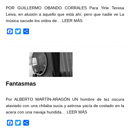
POR GUILLERMO OBANDO CORRALES Para Yirle Teresa
Leiva, en alusión a aquello que está ahí, pero que nadie ve La
música sacude los oídos de…
LEER MÁS
F
T
C
a
w
o
c
i
m
e
t
p
b
t
a
o
e
r
o
r
t
k
i
r
Fantasmas
Por ALBERTO MARTÍN-ARAGÓN UN hombre de tez oscura
ataviado con una chilaba sucia y astrosa yacía de costado en la
acera con una navaja hundida…
LEER MÁS
F
T
C
a
w
o