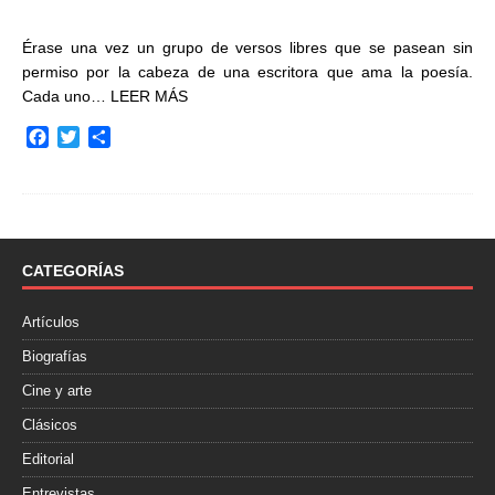
Érase una vez un grupo de versos libres que se pasean sin
permiso por la cabeza de una escritora que ama la poesía.
Cada uno…
LEER MÁS
F
T
C
a
w
o
c
i
m
e
t
p
b
t
a
o
e
r
o
r
t
CATEGORÍAS
k
i
r
Artículos
Biografías
Cine y arte
Clásicos
Editorial
Entrevistas