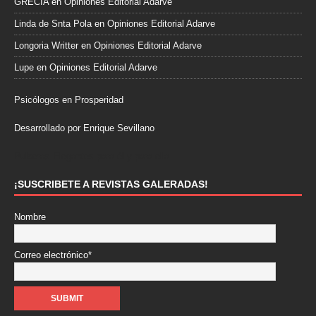
GRECIA
en
Opiniones Editorial Adarve
Linda de Snta Pola
en
Opiniones Editorial Adarve
Longoria Writter
en
Opiniones Editorial Adarve
Lupe
en
Opiniones Editorial Adarve
Psicólogos en Prosperidad
Desarrollado por Enrique Sevillano
Pulseras Elegantes para él y para ella.
¡SUSCRIBETE A REVISTAS GALERADAS!
Nombre
Correo electrónico*