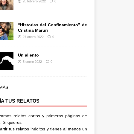
28 febrero 2022
0
“Historias del Confinamiento” de
Cristina Maruri
27 enero 2022
0
Un aliento
5 enero 2022
0
 MÁS
ÍA TUS RELATOS
camos relatos cortos y primeras páginas de
. Si quieres
rtir tus relatos inéditos y tienes al menos un