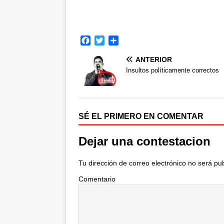
F
T
C
a
w
o
ANTERIOR
c
i
m
e
t
p
Insultos políticamente correctos
b
t
a
o
e
r
o
r
t
k
i
SÉ EL PRIMERO EN COMENTAR
r
Dejar una contestacion
Tu dirección de correo electrónico no será pu
Comentario