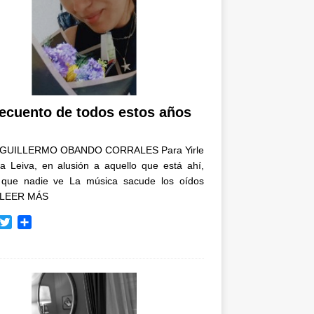
recuento de todos estos años
GUILLERMO OBANDO CORRALES Para Yirle
a Leiva, en alusión a aquello que está ahí,
 que nadie ve La música sacude los oídos
LEER MÁS
T
C
w
o
i
m
t
p
t
a
e
r
r
t