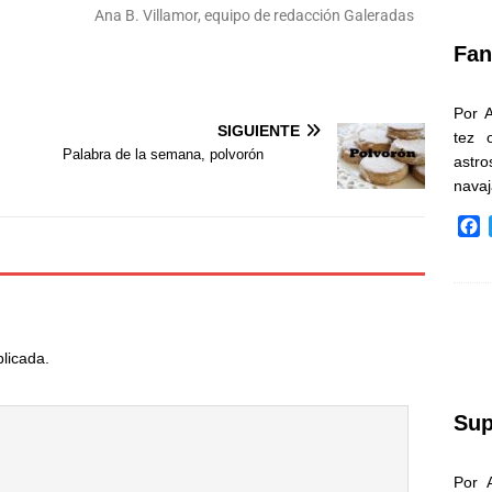
k
Ana B. Villamor, equipo de redacción Galeradas
Fan
Por 
SIGUIENTE
tez 
Palabra de la semana, polvorón
astr
nava
F
a
c
e
b
o
o
blicada.
k
Sup
Por 