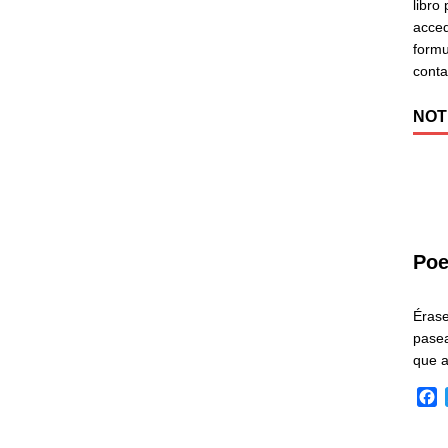
libro
acced
formu
cont
NOT
Poe
Éras
pasea
que 
F
a
c