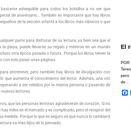
, bastante adsequible para todos los bolsillos a no ser que
ecial de aniversario… También es importante que hay libros
queños de la sección infantil a los libros más clásicos o que
ualquier parte para disfrutar de su lectura, ya bien sea que el
El 
a la playa, puede llevarse su regalo y meterse en un mundo
 incluso otra época pasada o futura. Porque los libros tienen la
mpo con solo pasar unas páginas.
POR 
Teres
 para entretener, pero también hay libros de divulgación con
pero
o que aumenta el conocimiento del lector. Además, una vez
de…
, esperando a ser releídos por la misma persona o pasando de
 nuevos lectores.
F
a
bros, que las personas lectoras agradecerán de corazón. Si no
c
e hay miles en el mercado y es complicado, pero el receptor del
e
b
 su medida. Porque lo que es seguro es que nunca lo cambiará
o
 lectura va más lejos de lo pensado.
o