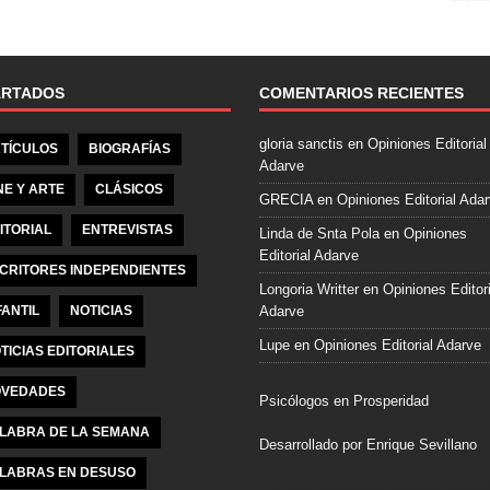
e
b
o
o
ARTADOS
COMENTARIOS RECIENTES
k
gloria sanctis
en
Opiniones Editorial
TÍCULOS
BIOGRAFÍAS
Adarve
NE Y ARTE
CLÁSICOS
GRECIA
en
Opiniones Editorial Ada
ITORIAL
ENTREVISTAS
Linda de Snta Pola
en
Opiniones
Editorial Adarve
CRITORES INDEPENDIENTES
Longoria Writter
en
Opiniones Editori
FANTIL
NOTICIAS
Adarve
Lupe
en
Opiniones Editorial Adarve
TICIAS EDITORIALES
VEDADES
Psicólogos en Prosperidad
LABRA DE LA SEMANA
Desarrollado por Enrique Sevillano
LABRAS EN DESUSO
Pulseras Elegantes para él y para el