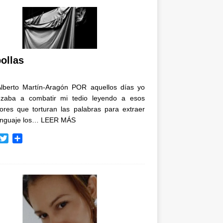
ollas
Alberto Martín-Aragón POR aquellos días yo
zaba a combatir mi tedio leyendo a esos
tores que torturan las palabras para extraer
enguaje los…
LEER MÁS
T
C
w
o
i
m
t
p
t
a
e
r
r
t
i
r