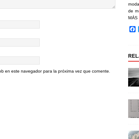
moda 
de m
MÁS
F
a
c
e
b
REL
o
o
eb en este navegador para la próxima vez que comente.
k