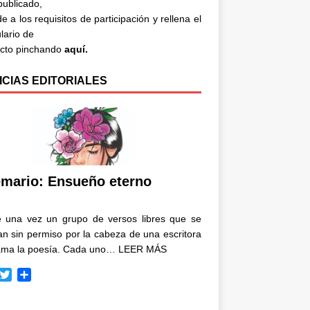
 publicado,
e a los requisitos de participación y rellena el
lario de
acto pinchando
aquí.
ICIAS EDITORIALES
mario: Ensueño eterno
e una vez un grupo de versos libres que se
n sin permiso por la cabeza de una escritora
ama la poesía. Cada uno…
LEER MÁS
T
C
w
o
i
m