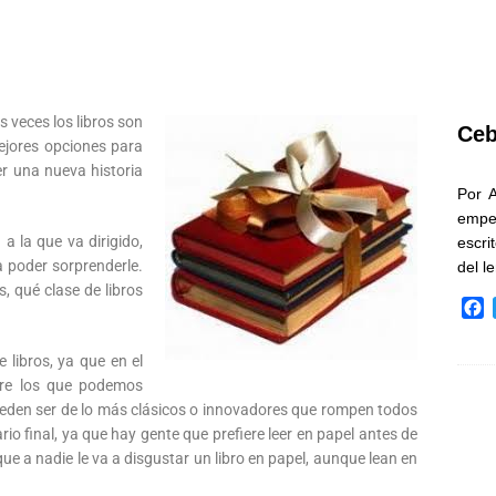
veces los libros son
Ceb
ejores opciones para
r una nueva historia
Por 
empe
 a la que va dirigido,
escri
ra poder sorprenderle.
del l
, qué clase de libros
F
a
c
 libros, ya que en el
e
tre los que podemos
b
eden ser de lo más clásicos o innovadores que rompen todos
o
o final, ya que hay gente que prefiere leer en papel antes de
o
 que a nadie le va a disgustar un libro en papel, aunque lean en
k