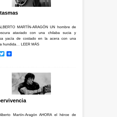
i
r
tasmas
ALBERTO MARTÍN-ARAGÓN UN hombre de
oscura ataviado con una chilaba sucia y
osa yacía de costado en la acera con una
ja hundida…
LEER MÁS
T
C
w
o
i
m
t
p
t
a
e
r
r
t
i
r
ervivencia
Alberto Martín-Aragón AHORA el héroe de