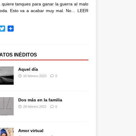
quiere tanques para ganar la guerra al malo
oda. Esto va a acabar muy mal. No…
LEER
T
C
w
o
i
m
t
p
t
a
ATOS INÉDITOS
e
r
r
t
Aquel día
i
16 febrero 2023
0
r
Dos más en la familia
28 febrero 2022
0
Amor virtual