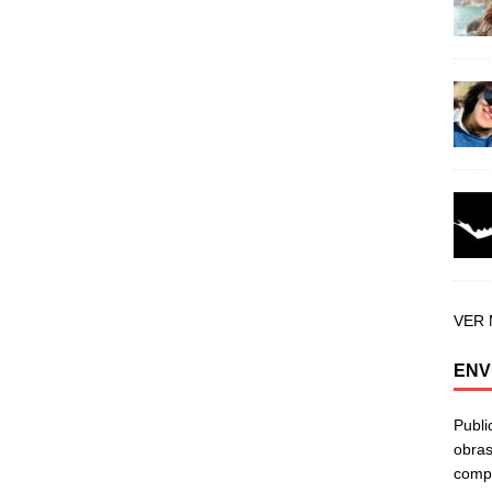
VER
ENV
Publi
obras
compa