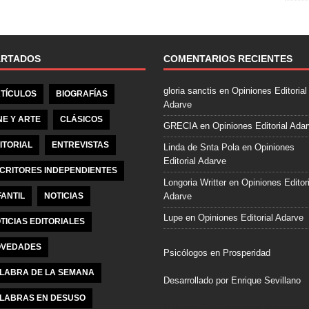
e
b
o
o
ARTADOS
COMENTARIOS RECIENTES
k
gloria sanctis
en
Opiniones Editorial
TÍCULOS
BIOGRAFÍAS
Adarve
NE Y ARTE
CLÁSICOS
GRECIA
en
Opiniones Editorial Ada
ITORIAL
ENTREVISTAS
Linda de Snta Pola
en
Opiniones
Editorial Adarve
CRITORES INDEPENDIENTES
Longoria Writter
en
Opiniones Editori
FANTIL
NOTICIAS
Adarve
Lupe
en
Opiniones Editorial Adarve
TICIAS EDITORIALES
VEDADES
Psicólogos en Prosperidad
LABRA DE LA SEMANA
Desarrollado por Enrique Sevillano
LABRAS EN DESUSO
Pulseras Elegantes para él y para el