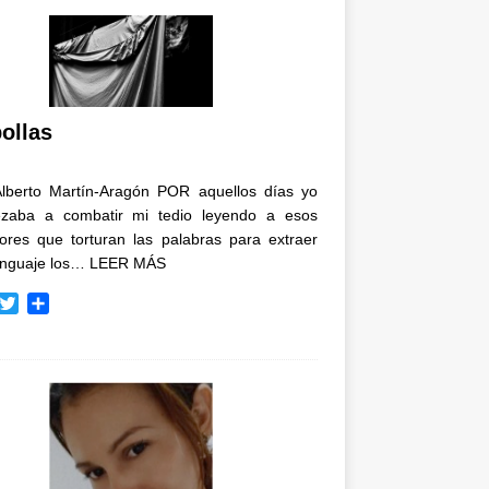
ollas
Alberto Martín-Aragón POR aquellos días yo
zaba a combatir mi tedio leyendo a esos
tores que torturan las palabras para extraer
enguaje los…
LEER MÁS
T
C
w
o
i
m
t
p
t
a
e
r
r
t
i
r