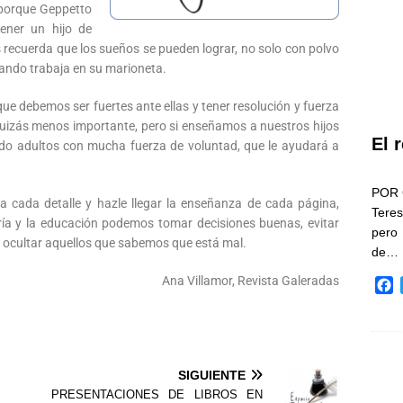
 porque Geppetto
ener un hijo de
s recuerda que los sueños se pueden lograr, no solo con polvo
ando trabaja en su marioneta.
e debemos ser fuertes ante ellas y tener resolución y fuerza
uizás menos importante, pero si enseñamos a nuestros hijos
El 
ando adultos con mucha fuerza de voluntad, que le ayudará a
POR 
 a cada detalle y hazle llegar la enseñanza de cada página,
Teres
ría y la educación podemos tomar decisiones buenas, evitar
pero
a ocultar aquellos que sabemos que está mal.
de…
Ana Villamor, Revista Galeradas
F
a
c
e
b
o
SIGUIENTE
o
PRESENTACIONES DE LIBROS EN