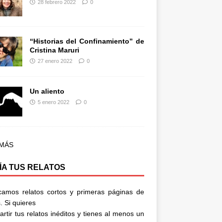
28 febrero 2022
0
“Historias del Confinamiento” de
Cristina Maruri
27 enero 2022
0
Un aliento
5 enero 2022
0
 MÁS
ÍA TUS RELATOS
camos relatos cortos y primeras páginas de
. Si quieres
rtir tus relatos inéditos y tienes al menos un