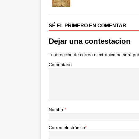
b
t
a
o
e
r
o
r
t
k
i
SÉ EL PRIMERO EN COMENTAR
r
Dejar una contestacion
Tu dirección de correo electrónico no será pu
Comentario
Nombre
*
Correo electrónico
*