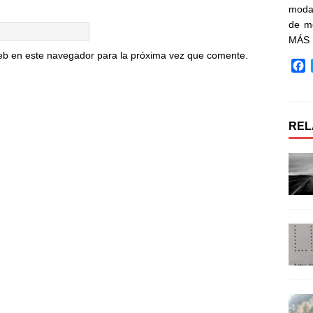
moda 
de m
MÁS
eb en este navegador para la próxima vez que comente.
F
a
c
e
b
REL
o
o
k