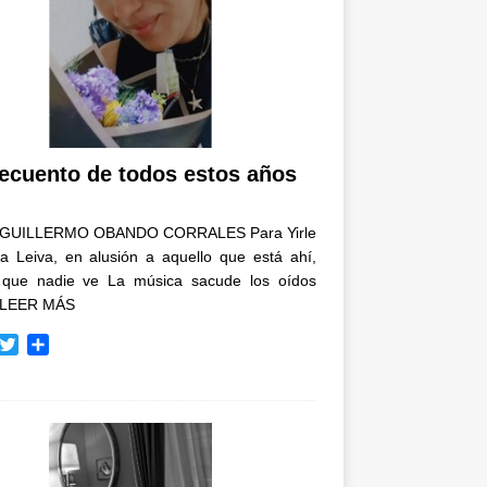
recuento de todos estos años
GUILLERMO OBANDO CORRALES Para Yirle
a Leiva, en alusión a aquello que está ahí,
 que nadie ve La música sacude los oídos
LEER MÁS
T
C
w
o
i
m
t
p
t
a
e
r
r
t