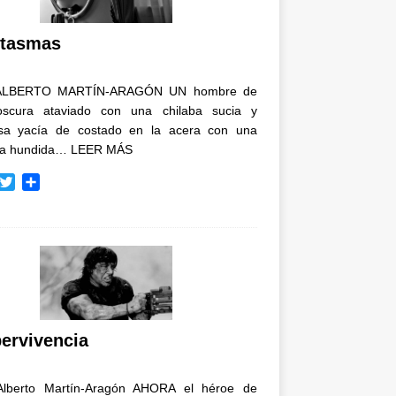
i
r
tasmas
ALBERTO MARTÍN-ARAGÓN UN hombre de
oscura ataviado con una chilaba sucia y
osa yacía de costado en la acera con una
ja hundida…
LEER MÁS
T
C
w
o
i
m
t
p
t
a
e
r
r
t
i
r
ervivencia
Alberto Martín-Aragón AHORA el héroe de