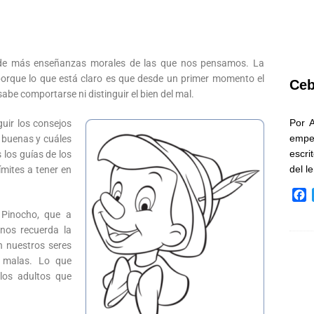
de más enseñanzas morales de las que nos pensamos. La
porque lo que está claro es que desde un primer momento el
Ceb
be comportarse ni distinguir el bien del mal.
Por 
uir los consejos
empe
n buenas y cuáles
escri
los guías de los
del l
ímites a tener en
F
a
 Pinocho, que a
c
nos recuerda la
e
n nuestros seres
b
y malas. Lo que
o
los adultos que
o
k