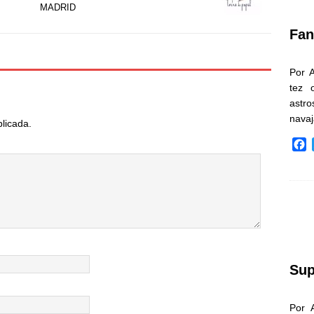
k
MADRID
Fan
Por 
tez 
astr
nava
blicada.
F
a
c
e
b
o
o
k
Sup
Por 