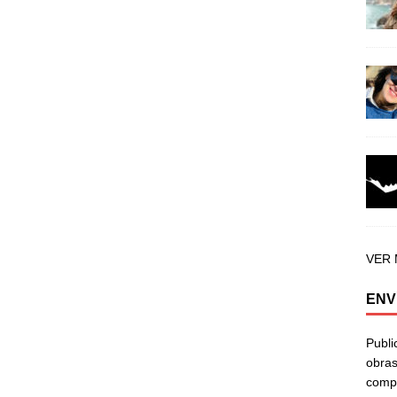
VER
ENV
Publi
obras
compa