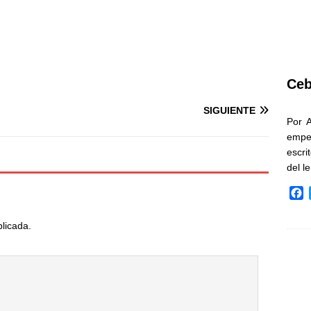
Ceb
SIGUIENTE
Por 
empe
escri
del l
F
a
c
blicada.
e
b
o
o
k