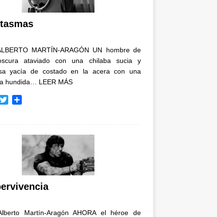
i
r
tasmas
ALBERTO MARTÍN-ARAGÓN UN hombre de
oscura ataviado con una chilaba sucia y
osa yacía de costado en la acera con una
ja hundida…
LEER MÁS
T
C
w
o
i
m
t
p
t
a
e
r
r
t
i
r
ervivencia
Alberto Martín-Aragón AHORA el héroe de