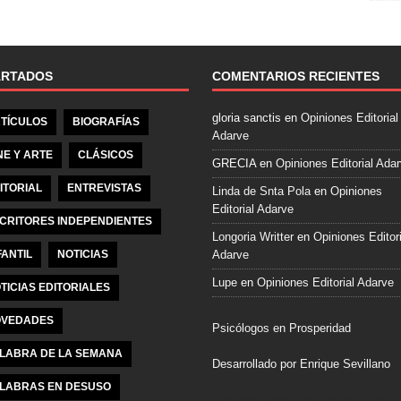
e
b
o
o
ARTADOS
COMENTARIOS RECIENTES
k
gloria sanctis
en
Opiniones Editorial
TÍCULOS
BIOGRAFÍAS
Adarve
NE Y ARTE
CLÁSICOS
GRECIA
en
Opiniones Editorial Ada
ITORIAL
ENTREVISTAS
Linda de Snta Pola
en
Opiniones
Editorial Adarve
CRITORES INDEPENDIENTES
Longoria Writter
en
Opiniones Editori
FANTIL
NOTICIAS
Adarve
Lupe
en
Opiniones Editorial Adarve
TICIAS EDITORIALES
VEDADES
Psicólogos en Prosperidad
LABRA DE LA SEMANA
Desarrollado por Enrique Sevillano
LABRAS EN DESUSO
Pulseras Elegantes para él y para el