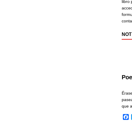
libro
acced
formu
cont
NOT
Poe
Éras
pasea
que 
F
a
c