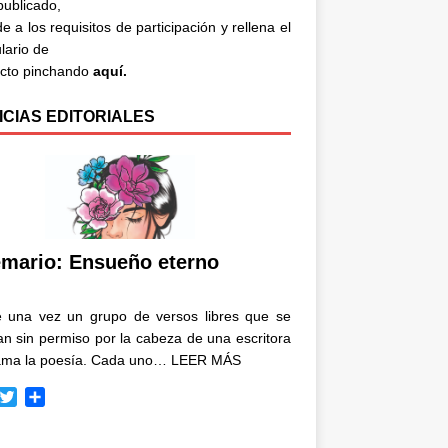
 publicado,
e a los requisitos de participación y rellena el
lario de
acto pinchando
aquí.
ICIAS EDITORIALES
mario: Ensueño eterno
e una vez un grupo de versos libres que se
n sin permiso por la cabeza de una escritora
ama la poesía. Cada uno…
LEER MÁS
T
C
w
o
i
m