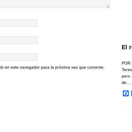
El 
POR 
eb en este navegador para la próxima vez que comente.
Teres
pero
de…
F
a
c
e
b
o
o