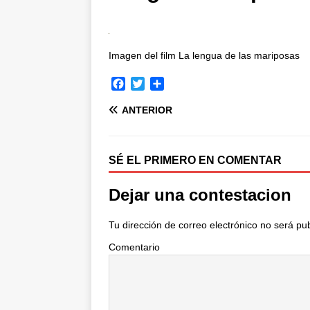
Imagen del film La lengua de las mariposas
F
T
C
a
w
o
ANTERIOR
c
i
m
e
t
p
b
t
a
o
e
r
SÉ EL PRIMERO EN COMENTAR
o
r
t
k
i
Dejar una contestacion
r
Tu dirección de correo electrónico no será pu
Comentario