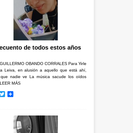
recuento de todos estos años
GUILLERMO OBANDO CORRALES Para Yirle
a Leiva, en alusión a aquello que está ahí,
 que nadie ve La música sacude los oídos
LEER MÁS
T
C
w
o
i
m
t
p
t
a
e
r
r
t