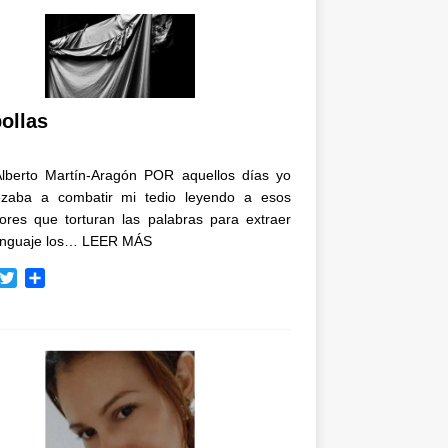
ollas
Alberto Martín-Aragón POR aquellos días yo
zaba a combatir mi tedio leyendo a esos
tores que torturan las palabras para extraer
enguaje los…
LEER MÁS
T
C
w
o
i
m
t
p
t
a
e
r
r
t
i
r