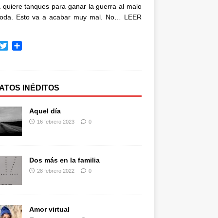
quiere tanques para ganar la guerra al malo
oda. Esto va a acabar muy mal. No…
LEER
T
C
w
o
i
m
t
p
t
a
ATOS INÉDITOS
e
r
r
t
Aquel día
i
16 febrero 2023
0
r
Dos más en la familia
28 febrero 2022
0
Amor virtual