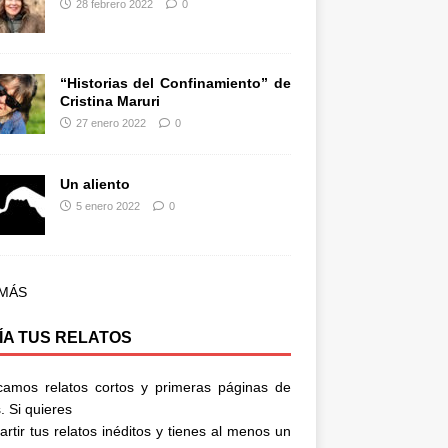
28 febrero 2022
0
“Historias del Confinamiento” de
Cristina Maruri
27 enero 2022
0
Un aliento
5 enero 2022
0
 MÁS
ÍA TUS RELATOS
camos relatos cortos y primeras páginas de
. Si quieres
rtir tus relatos inéditos y tienes al menos un