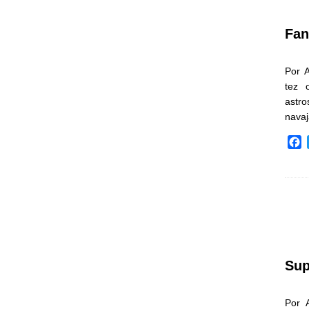
k
Fan
Por 
tez 
astr
nava
F
a
c
e
b
o
o
k
Sup
Por 