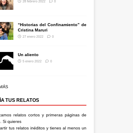
28 febrero 2022
0
“Historias del Confinamiento” de
Cristina Maruri
27 enero 2022
0
Un aliento
5 enero 2022
0
 MÁS
ÍA TUS RELATOS
camos relatos cortos y primeras páginas de
. Si quieres
rtir tus relatos inéditos y tienes al menos un