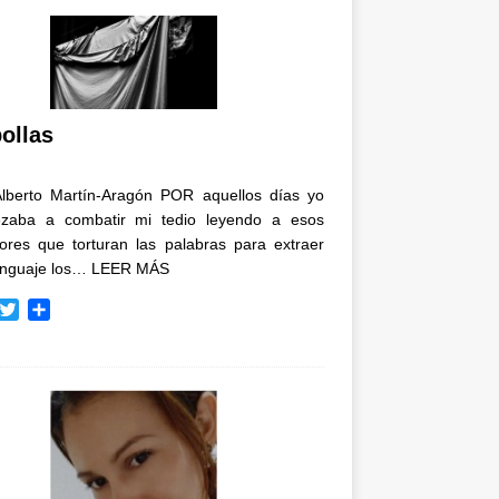
ollas
Alberto Martín-Aragón POR aquellos días yo
zaba a combatir mi tedio leyendo a esos
tores que torturan las palabras para extraer
enguaje los…
LEER MÁS
T
C
w
o
i
m
t
p
t
a
e
r
r
t
i
r