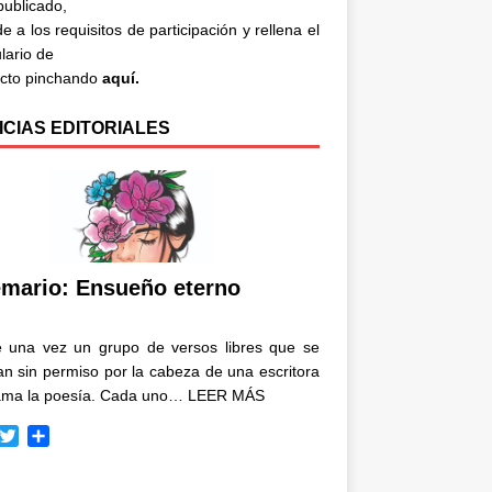
 publicado,
e a los requisitos de participación y rellena el
lario de
acto pinchando
aquí.
ICIAS EDITORIALES
mario: Ensueño eterno
e una vez un grupo de versos libres que se
n sin permiso por la cabeza de una escritora
ama la poesía. Cada uno…
LEER MÁS
T
C
w
o
i
m