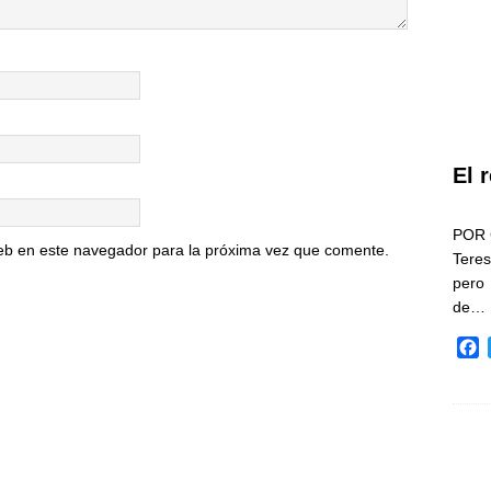
El 
POR 
eb en este navegador para la próxima vez que comente.
Teres
pero
de…
F
a
c
e
b
o
o