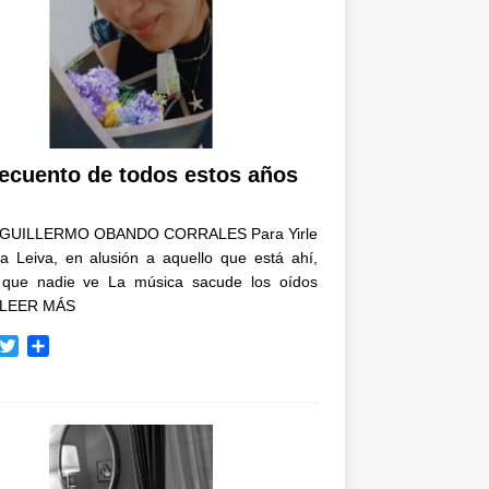
recuento de todos estos años
GUILLERMO OBANDO CORRALES Para Yirle
a Leiva, en alusión a aquello que está ahí,
 que nadie ve La música sacude los oídos
LEER MÁS
T
C
w
o
i
m
t
p
t
a
e
r
r
t