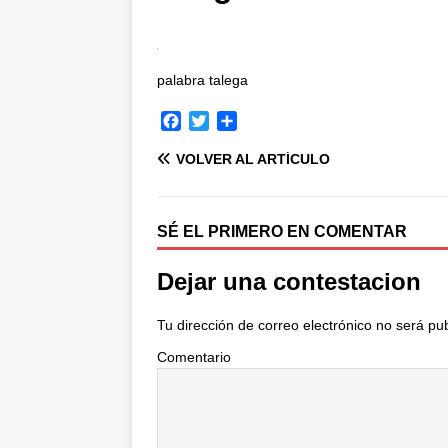
palabra talega
F
T
C
a
w
o
VOLVER AL ARTÍCULO
c
i
m
e
t
p
b
t
a
o
e
r
SÉ EL PRIMERO EN COMENTAR
o
r
t
k
i
Dejar una contestacion
r
Tu dirección de correo electrónico no será pu
Comentario