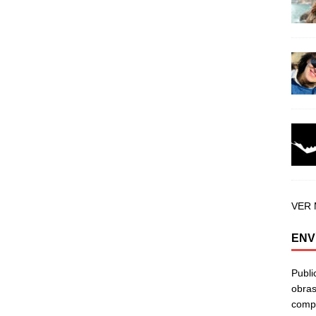
VER
ENV
Publi
obras
compa