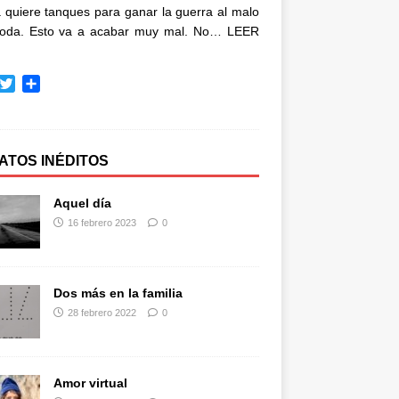
quiere tanques para ganar la guerra al malo
oda. Esto va a acabar muy mal. No…
LEER
T
C
w
o
i
m
t
p
t
a
ATOS INÉDITOS
e
r
r
t
Aquel día
i
16 febrero 2023
0
r
Dos más en la familia
28 febrero 2022
0
Amor virtual