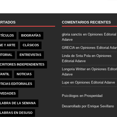
e
b
o
o
ARTADOS
COMENTARIOS RECIENTES
k
gloria sanctis
en
Opiniones Editorial
TÍCULOS
BIOGRAFÍAS
Adarve
NE Y ARTE
CLÁSICOS
GRECIA
en
Opiniones Editorial Ada
ITORIAL
ENTREVISTAS
Linda de Snta Pola
en
Opiniones
Editorial Adarve
CRITORES INDEPENDIENTES
Longoria Writter
en
Opiniones Editori
FANTIL
NOTICIAS
Adarve
Lupe
en
Opiniones Editorial Adarve
TICIAS EDITORIALES
VEDADES
Psicólogos en Prosperidad
LABRA DE LA SEMANA
Desarrollado por Enrique Sevillano
LABRAS EN DESUSO
Pulseras Elegantes para él y para el