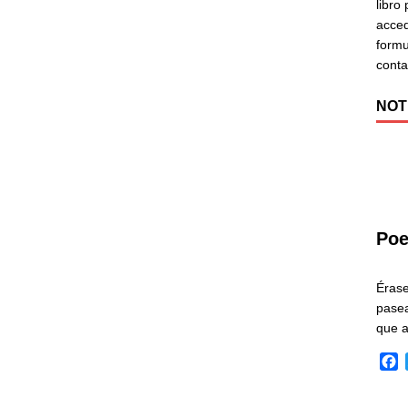
libro
acced
formu
cont
NOT
Poe
Éras
pasea
que 
F
a
c