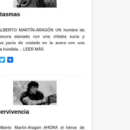
i
r
tasmas
ALBERTO MARTÍN-ARAGÓN UN hombre de
oscura ataviado con una chilaba sucia y
osa yacía de costado en la acera con una
ja hundida…
LEER MÁS
T
C
w
o
i
m
t
p
t
a
e
r
r
t
i
r
ervivencia
Alberto Martín-Aragón AHORA el héroe de