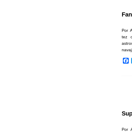
k
Fan
Por 
tez 
astr
nava
F
a
c
e
b
o
o
k
Sup
Por 