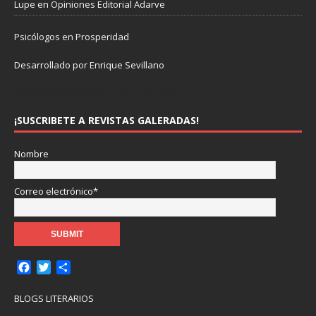
Lupe
en
Opiniones Editorial Adarve
Psicólogos en Prosperidad
Desarrollado por Enrique Sevillano
Pulseras Elegantes para él y para ella.
¡SUSCRIBETE A REVISTAS GALERADAS!
Nombre
Correo electrónico*
F
T
C
a
w
o
c
i
m
BLOGS LITERARIOS
e
t
p