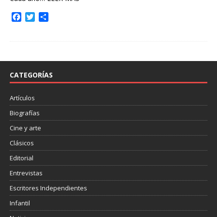
F
T
C
a
w
o
c
i
m
e
t
p
b
t
a
o
e
r
o
r
t
CATEGORÍAS
k
i
r
Artículos
Biografías
Cine y arte
Clásicos
Editorial
Entrevistas
Escritores Independientes
Infantil