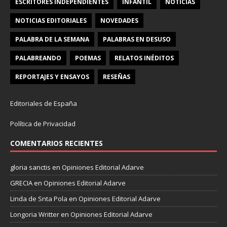
ESCRITORES INDEPENDIENTES
INFANTIL
NOTICIAS
NOTICIAS EDITORIALES
NOVEDADES
PALABRA DE LA SEMANA
PALABRAS EN DESUSO
PALABREANDO
POEMAS
RELATOS INÉDITOS
REPORTAJES Y ENSAYOS
RESEÑAS
Editoriales de España
Política de Privacidad
COMENTARIOS RECIENTES
gloria sanctis
en
Opiniones Editorial Adarve
GRECIA
en
Opiniones Editorial Adarve
Linda de Snta Pola
en
Opiniones Editorial Adarve
Longoria Writter
en
Opiniones Editorial Adarve