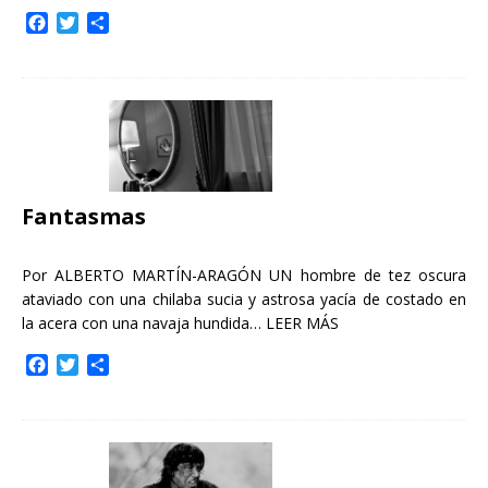
F
T
C
a
w
o
c
i
m
e
t
p
b
t
a
o
e
r
o
r
t
k
i
r
Fantasmas
Por ALBERTO MARTÍN-ARAGÓN UN hombre de tez oscura
ataviado con una chilaba sucia y astrosa yacía de costado en
la acera con una navaja hundida…
LEER MÁS
F
T
C
a
w
o
c
i
m
e
t
p
b
t
a
o
e
r