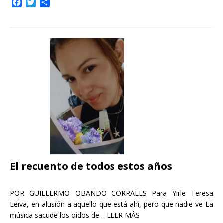
F
T
C
a
w
o
c
i
m
e
t
p
b
t
a
o
e
r
o
r
t
k
i
r
El recuento de todos estos años
POR GUILLERMO OBANDO CORRALES Para Yirle Teresa
Leiva, en alusión a aquello que está ahí, pero que nadie ve La
música sacude los oídos de…
LEER MÁS