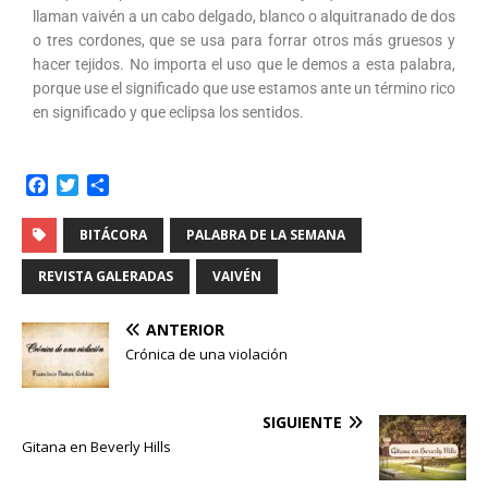
llaman vaivén a un cabo delgado, blanco o alquitranado de dos
o tres cordones, que se usa para forrar otros más gruesos y
hacer tejidos. No importa el uso que le demos a esta palabra,
porque use el significado que use estamos ante un término rico
en significado y que eclipsa los sentidos.
F
T
C
a
w
o
c
i
m
BITÁCORA
PALABRA DE LA SEMANA
e
t
p
b
t
a
REVISTA GALERADAS
VAIVÉN
o
e
r
o
r
t
ANTERIOR
k
i
Crónica de una violación
r
SIGUIENTE
Gitana en Beverly Hills