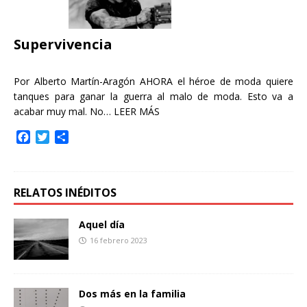
o
r
t
k
i
r
Supervivencia
Por Alberto Martín-Aragón AHORA el héroe de moda quiere
tanques para ganar la guerra al malo de moda. Esto va a
acabar muy mal. No…
LEER MÁS
F
T
C
a
w
o
c
i
m
e
t
p
b
t
a
RELATOS INÉDITOS
o
e
r
o
r
t
Aquel día
k
i
16 febrero 2023
r
Dos más en la familia