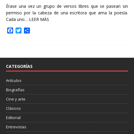
Érase una vez un grupo de versos libres que se pasean sin
permiso por la cabeza de una escritora que ama la poesía.
Cada uno…
LEER MÁS
F
T
C
a
w
o
c
i
m
e
t
p
b
t
a
o
e
r
o
r
t
CATEGORÍAS
k
i
r
Artículos
Biografías
Cine y arte
Clásicos
Editorial
Entrevistas