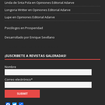
Linda de Snta Pola
en
Opiniones Editorial Adarve
Longoria Writter
en
Opiniones Editorial Adarve
Lupe
en
Opiniones Editorial Adarve
Psicólogos en Prosperidad
Desarrollado por Enrique Sevillano
Pulseras Elegantes para él y para ella.
¡SUSCRIBETE A REVISTAS GALERADAS!
Nombre
Correo electrónico*
F
T
C