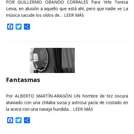
POR GUILLERMO OBANDO CORRALES Para Yirle Teresa
Leiva, en alusión a aquello que está ahí, pero que nadie ve La
música sacude los oídos de…
LEER MÁS
F
T
C
a
w
o
c
i
m
e
t
p
b
t
a
o
e
r
o
r
t
k
i
r
Fantasmas
Por ALBERTO MARTÍN-ARAGÓN UN hombre de tez oscura
ataviado con una chilaba sucia y astrosa yacía de costado en
la acera con una navaja hundida…
LEER MÁS
F
T
C
a
w
o
c
i
m