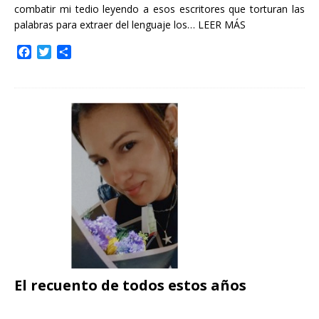
combatir mi tedio leyendo a esos escritores que torturan las
palabras para extraer del lenguaje los…
LEER MÁS
F
T
C
a
w
o
c
i
m
e
t
p
b
t
a
o
e
r
o
r
t
k
i
r
El recuento de todos estos años