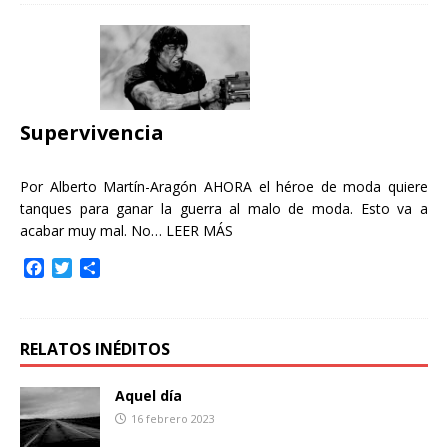
e
t
p
b
t
a
o
e
r
o
r
t
k
i
r
Supervivencia
Por Alberto Martín-Aragón AHORA el héroe de moda quiere
tanques para ganar la guerra al malo de moda. Esto va a
acabar muy mal. No…
LEER MÁS
F
T
C
a
w
o
c
i
m
e
t
p
b
t
a
RELATOS INÉDITOS
o
e
r
o
r
t
Aquel día
k
i
16 febrero 2023
r