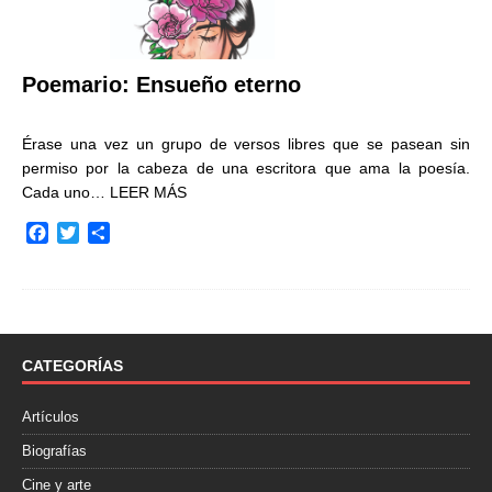
Poemario: Ensueño eterno
Érase una vez un grupo de versos libres que se pasean sin
permiso por la cabeza de una escritora que ama la poesía.
Cada uno…
LEER MÁS
F
T
C
a
w
o
c
i
m
e
t
p
b
t
a
o
e
r
o
r
t
CATEGORÍAS
k
i
r
Artículos
Biografías
Cine y arte