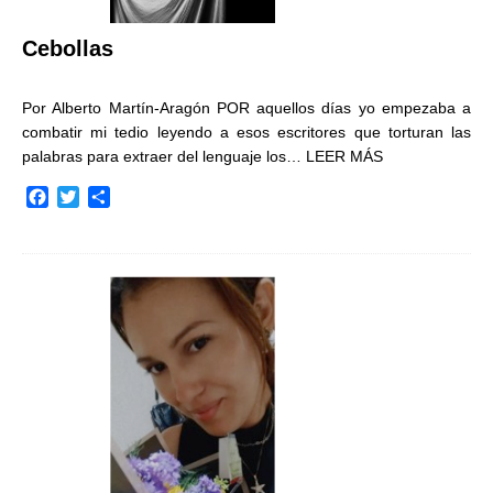
Cebollas
Por Alberto Martín-Aragón POR aquellos días yo empezaba a
combatir mi tedio leyendo a esos escritores que torturan las
palabras para extraer del lenguaje los…
LEER MÁS
F
T
C
a
w
o
c
i
m
e
t
p
b
t
a
o
e
r
o
r
t
k
i
r