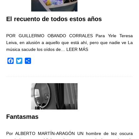
El recuento de todos estos años
POR GUILLERMO OBANDO CORRALES Para Yirle Teresa
Leiva, en alusión a aquello que está ahí, pero que nadie ve La
música sacude los oídos de…
LEER MÁS
F
T
C
a
w
o
c
i
m
e
t
p
b
t
a
o
e
r
o
r
t
k
i
r
Fantasmas
Por ALBERTO MARTÍN-ARAGÓN UN hombre de tez oscura