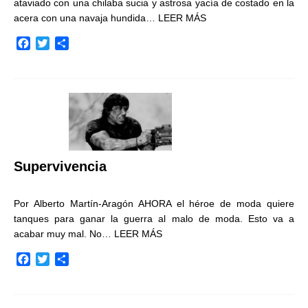
ataviado con una chilaba sucia y astrosa yacía de costado en la
acera con una navaja hundida…
LEER MÁS
F
T
C
a
w
o
c
i
m
e
t
p
b
t
a
o
e
r
o
r
t
k
i
r
Supervivencia
Por Alberto Martín-Aragón AHORA el héroe de moda quiere
tanques para ganar la guerra al malo de moda. Esto va a
acabar muy mal. No…
LEER MÁS
F
T
C
a
w
o
c
i
m
e
t
p