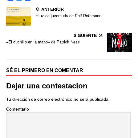
a
w
o
ANTERIOR
c
i
m
e
t
p
«Luz de juventud» de Ralf Rothmann
b
t
a
o
e
r
o
r
t
SIGUIENTE
k
i
«El cuchillo en la mano» de Patrick Ness
r
SÉ EL PRIMERO EN COMENTAR
Dejar una contestacion
Tu dirección de correo electrónico no será publicada.
Comentario