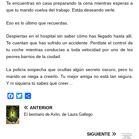
Te encuentras en casa preparando la cena mientras esperas a
que tu marido vuelva del trabajo. Estás deseando verle.
Eso es lo último que recuerdas.
Despiertas en el hospital sin saber cómo has llegado hasta allí.
Te cuentan que has sufrido un accidente. Perdiste el control de
tu coche mientras conducías a toda velocidad por uno de los
peores barrios de la ciudad.
La policía sospecha que ocultas algún secreto oscuro, pero tu
marido se niega a creerlo. Tu mejor amiga no está tan segura.
Y ni siquiera tú sabes qué creer…
F
T
C
a
w
o
ANTERIOR
c
i
m
e
t
p
El bestiario de Axlin, de Laura Gallego
b
t
a
o
e
r
o
r
t
SIGUIENTE