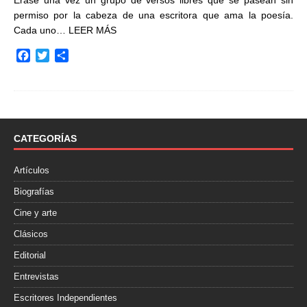
permiso por la cabeza de una escritora que ama la poesía.
Cada uno…
LEER MÁS
F
T
C
a
w
o
c
i
m
e
t
p
b
t
a
o
e
r
o
r
t
CATEGORÍAS
k
i
r
Artículos
Biografías
Cine y arte
Clásicos
Editorial
Entrevistas
Escritores Independientes