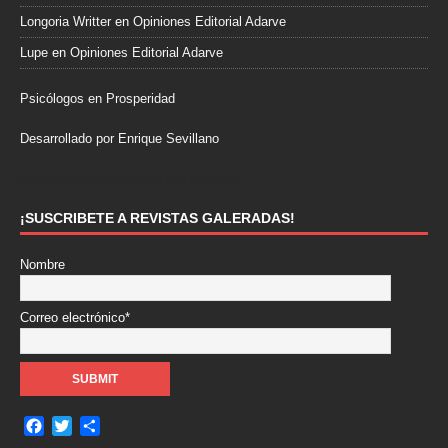
Longoria Writter
en
Opiniones Editorial Adarve
Lupe
en
Opiniones Editorial Adarve
Psicólogos en Prosperidad
Desarrollado por Enrique Sevillano
Pulseras Elegantes para él y para ella.
¡SUSCRIBETE A REVISTAS GALERADAS!
Nombre
Correo electrónico*
F
T
C
a
w
o