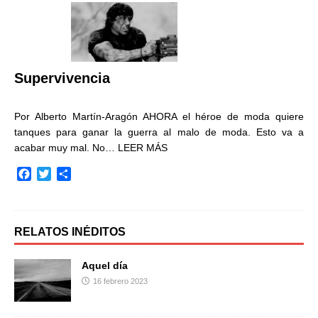
b
t
a
o
e
r
o
r
t
k
i
r
Supervivencia
Por Alberto Martín-Aragón AHORA el héroe de moda quiere
tanques para ganar la guerra al malo de moda. Esto va a
acabar muy mal. No…
LEER MÁS
F
T
C
a
w
o
c
i
m
e
t
p
b
t
a
RELATOS INÉDITOS
o
e
r
o
r
t
Aquel día
k
i
16 febrero 2023
r