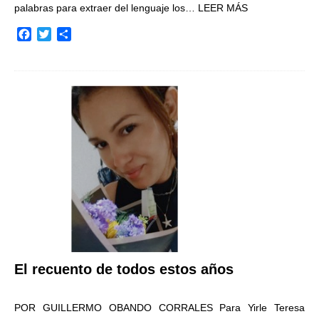
palabras para extraer del lenguaje los…
LEER MÁS
F
T
C
a
w
o
c
i
m
e
t
p
b
t
a
o
e
r
o
r
t
k
i
r
El recuento de todos estos años
POR GUILLERMO OBANDO CORRALES Para Yirle Teresa