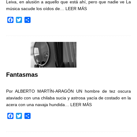
Leiva, en alusión a aquello que está ahí, pero que nadie ve La
música sacude los oídos de…
LEER MÁS
F
T
C
a
w
o
c
i
m
e
t
p
b
t
a
o
e
r
o
r
t
k
i
r
Fantasmas
Por ALBERTO MARTÍN-ARAGÓN UN hombre de tez oscura
ataviado con una chilaba sucia y astrosa yacía de costado en la
acera con una navaja hundida…
LEER MÁS
F
T
C
a
w
o
c
i
m
e
t
p