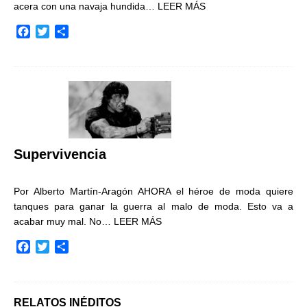
acera con una navaja hundida…
LEER MÁS
F
T
C
a
w
o
c
i
m
e
t
p
b
t
a
o
e
r
o
r
t
k
i
r
Supervivencia
Por Alberto Martín-Aragón AHORA el héroe de moda quiere
tanques para ganar la guerra al malo de moda. Esto va a
acabar muy mal. No…
LEER MÁS
F
T
C
a
w
o
c
i
m
e
t
p
b
t
a
RELATOS INÉDITOS