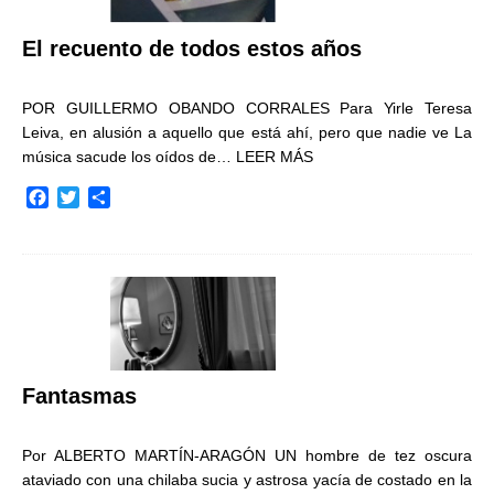
El recuento de todos estos años
POR GUILLERMO OBANDO CORRALES Para Yirle Teresa
Leiva, en alusión a aquello que está ahí, pero que nadie ve La
música sacude los oídos de…
LEER MÁS
F
T
C
a
w
o
c
i
m
e
t
p
b
t
a
o
e
r
o
r
t
k
i
r
Fantasmas
Por ALBERTO MARTÍN-ARAGÓN UN hombre de tez oscura
ataviado con una chilaba sucia y astrosa yacía de costado en la