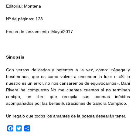
Editorial: Montena
Nº de páginas: 128
Fecha de lanzamiento: Mayo/2017
Sinopsis
Con versos delicados y potentes a la vez, como: «Apaga y
besémonos, que es como volver a encender la luz» o «Si lo
nuestro es un error, no nos cansaremos de equivocarnos», Dani
Rivera ha compuesto No me cuentes cuentos si no terminan
contigo, un libro que recopila sus poemas inéditos
acompañados por las bellas ilustraciones de Sandra Cumplido.
Un regalo que todos los amantes de la poesía desearán tener.
F
T
C
a
w
o