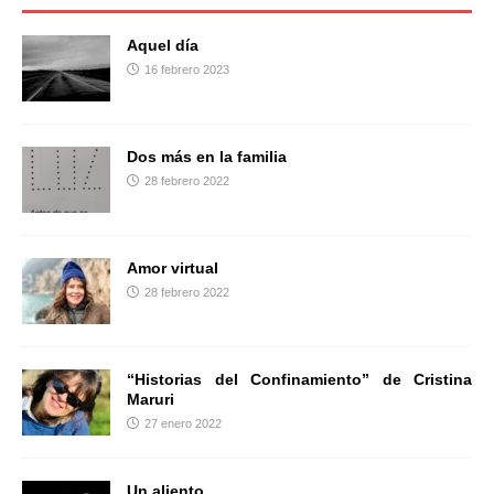
o
e
r
o
r
t
Aquel día
k
i
16 febrero 2023
r
Dos más en la familia
28 febrero 2022
Amor virtual
28 febrero 2022
“Historias del Confinamiento” de Cristina
Maruri
27 enero 2022
Un aliento