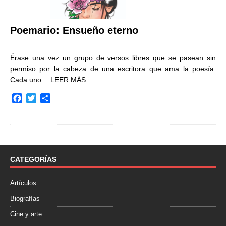
Poemario: Ensueño eterno
Érase una vez un grupo de versos libres que se pasean sin
permiso por la cabeza de una escritora que ama la poesía.
Cada uno…
LEER MÁS
F
T
C
a
w
o
c
i
m
e
t
p
b
t
a
o
e
r
o
r
t
CATEGORÍAS
k
i
r
Artículos
Biografías
Cine y arte