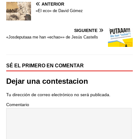
ANTERIOR
c
i
m
e
t
p
«El eco» de David Gómez
b
t
a
o
e
r
o
r
t
SIGUIENTE
k
i
«Josdeputaaa me han «echao»» de Jesús Castells
r
SÉ EL PRIMERO EN COMENTAR
Dejar una contestacion
Tu dirección de correo electrónico no será publicada.
Comentario