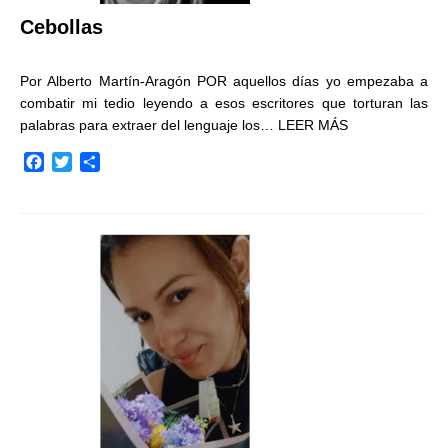
Cebollas
Por Alberto Martín-Aragón POR aquellos días yo empezaba a
combatir mi tedio leyendo a esos escritores que torturan las
palabras para extraer del lenguaje los…
LEER MÁS
F
T
C
a
w
o
c
i
m
e
t
p
b
t
a
o
e
r
o
r
t
k
i
r