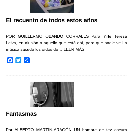
El recuento de todos estos años
POR GUILLERMO OBANDO CORRALES Para Yirle Teresa
Leiva, en alusión a aquello que está ahí, pero que nadie ve La
música sacude los oídos de…
LEER MÁS
F
T
C
a
w
o
c
i
m
e
t
p
b
t
a
o
e
r
o
r
t
k
i
r
Fantasmas
Por ALBERTO MARTÍN-ARAGÓN UN hombre de tez oscura