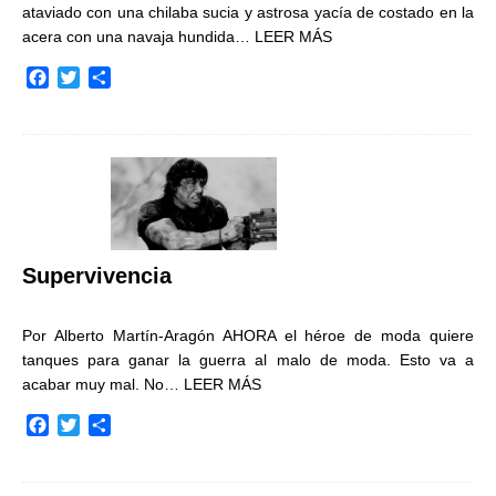
ataviado con una chilaba sucia y astrosa yacía de costado en la
acera con una navaja hundida…
LEER MÁS
F
T
C
a
w
o
c
i
m
e
t
p
b
t
a
o
e
r
o
r
t
k
i
r
Supervivencia
Por Alberto Martín-Aragón AHORA el héroe de moda quiere
tanques para ganar la guerra al malo de moda. Esto va a
acabar muy mal. No…
LEER MÁS
F
T
C
a
w
o
c
i
m
e
t
p