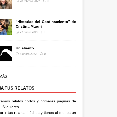
28 febrero 2022
0
“Historias del Confinamiento” de
Cristina Maruri
27 enero 2022
0
Un aliento
5 enero 2022
0
 MÁS
ÍA TUS RELATOS
camos relatos cortos y primeras páginas de
. Si quieres
rtir tus relatos inéditos y tienes al menos un