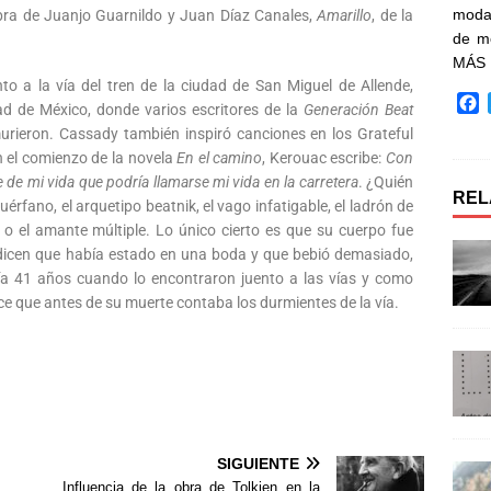
moda 
obra de Juanjo Guarnildo y Juan Díaz Canales,
Amarillo
, de la
de m
MÁS
o a la vía del tren de la ciudad de San Miguel de Allende,
F
ad de México, donde varios escritores de la
Generación Beat
a
urieron. Cassady también inspiró canciones en los Grateful
c
n el comienzo de la novela
En el camino
, Kerouac escribe:
Con
e
 de mi vida que podría llamarse mi vida en la carretera
. ¿Quién
b
REL
uérfano, el arquetipo beatnik, el vago infatigable, el ladrón de
o
vo o el amante múltiple. Lo único cierto es que su cuerpo fue
o
dicen que había estado en una boda y que bebió demasiado,
k
nía 41 años cuando lo encontraron juento a las vías y como
ce que antes de su muerte contaba los durmientes de la vía.
SIGUIENTE
Influencia de la obra de Tolkien en la