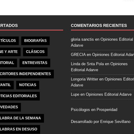
e
b
o
o
ARTADOS
COMENTARIOS RECIENTES
k
gloria sanctis
en
Opiniones Editorial
TÍCULOS
BIOGRAFÍAS
Adarve
NE Y ARTE
CLÁSICOS
GRECIA
en
Opiniones Editorial Ada
ITORIAL
ENTREVISTAS
Linda de Snta Pola
en
Opiniones
Editorial Adarve
CRITORES INDEPENDIENTES
Longoria Writter
en
Opiniones Editori
FANTIL
NOTICIAS
Adarve
Lupe
en
Opiniones Editorial Adarve
TICIAS EDITORIALES
VEDADES
Psicólogos en Prosperidad
LABRA DE LA SEMANA
Desarrollado por Enrique Sevillano
LABRAS EN DESUSO
Pulseras Elegantes para él y para el