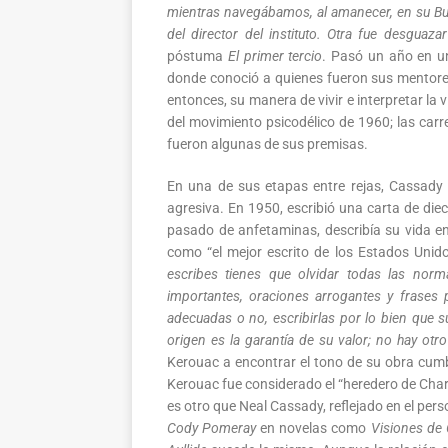
mientras navegábamos, al amanecer, en su Buic
del director del instituto. Otra fue desguaz
póstuma
El primer tercio
. Pasó un año en un
donde conoció a quienes fueron sus mentores
entonces, su manera de vivir e interpretar la v
del movimiento psicodélico de 1960; las carr
fueron algunas de sus premisas.
En una de sus etapas entre rejas, Cassady 
agresiva. En 1950, escribió una carta de die
pasado de anfetaminas, describía su vida en
como “el mejor escrito de los Estados Unido
escribes tienes que olvidar todas las norm
importantes, oraciones arrogantes y frases p
adecuadas o no, escribirlas por lo bien que 
origen es la garantía de su valor; no hay otro
Kerouac a encontrar el tono de su obra cum
Kerouac fue considerado el “heredero de Charli
es otro que Neal Cassady, reflejado en el per
Cody Pomeray
en novelas como
Visiones de