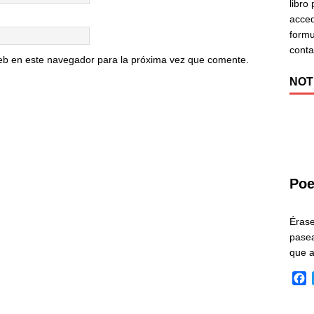
libro
acced
formu
cont
eb en este navegador para la próxima vez que comente.
NOT
Poe
Éras
pasea
que 
F
a
c