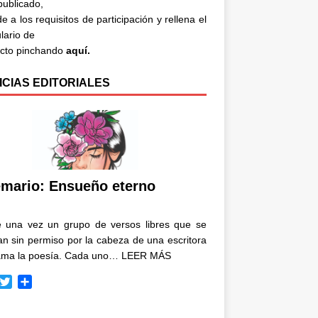
 publicado,
e a los requisitos de participación y rellena el
lario de
acto pinchando
aquí.
ICIAS EDITORIALES
mario: Ensueño eterno
e una vez un grupo de versos libres que se
n sin permiso por la cabeza de una escritora
ama la poesía. Cada uno…
LEER MÁS
T
C
w
o
i
m