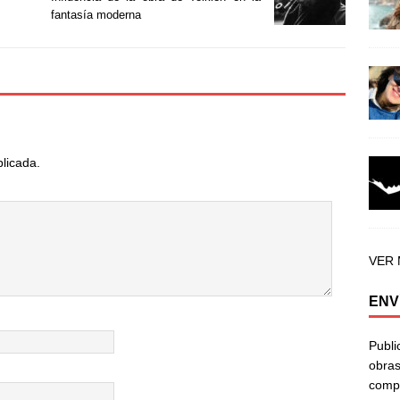
fantasía moderna
blicada.
VER
ENV
Publi
obras
compa