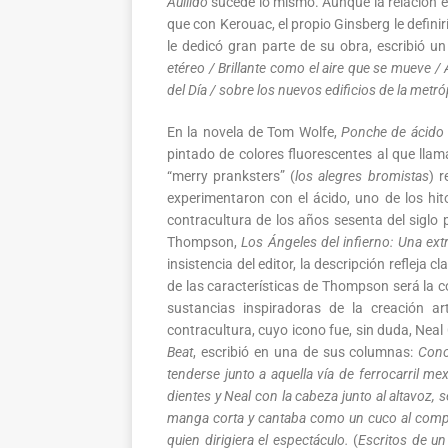
Aullido
sucede lo mismo. Aunque la relación 
que con Kerouac, el propio Ginsberg le defini
le dedicó gran parte de su obra, escribió 
etéreo / Brillante como el aire que se mueve /
del Día / sobre los nuevos edificios de la metró
En la novela de Tom Wolfe,
Ponche de ácido 
pintado de colores fluorescentes al que lla
“merry pranksters” (
los alegres bromistas
) r
experimentaron con el ácido, uno de los hit
contracultura de los años sesenta del siglo
Thompson,
Los Ángeles del infierno: Una extr
insistencia del editor, la descripción reflej
de las características de Thompson será la c
sustancias inspiradoras de la creación ar
contracultura, cuyo icono fue, sin duda, Nea
Beat
, escribió en una de sus columnas:
Cono
tenderse junto a aquella vía de ferrocarril me
dientes y Neal con la cabeza junto al altavoz,
manga corta y cantaba como un cuco al compás
quien dirigiera el espectáculo.
(
Escritos de un