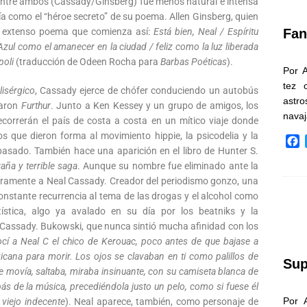
entre ambos (Cassady/Ginsberg) fue menos natural e intensa
k
ría como el “héroe secreto” de su poema. Allen Ginsberg, quien
Fan
un extenso poema que comienza así:
Está bien, Neal / Espíritu
 Azul como el amanecer en la ciudad / feliz como la luz liberada
poli
(traducción de Odeen Rocha para
Barbas Poéticas
).
Por 
tez 
lisérgico
, Cassady ejerce de chófer conduciendo un autobús
astr
maron
Furthur
. Junto a Ken Kessey y un grupo de amigos, los
nava
ecorrerán el país de costa a costa en un mítico viaje donde
os que dieron forma al movimiento hippie, la psicodelia y la
F
 pasado. También hace una aparición en el libro de Hunter S.
a
aña y terrible saga
. Aunque su nombre fue eliminado ante la
c
a claramente a Neal Cassady. Creador del periodismo gonzo, una
e
b
onstante recurrencia al tema de las drogas y el alcohol como
o
tística, algo ya avalado en su día por los beatniks y la
o
l Cassady. Bukowski, que nunca sintió mucha afinidad con los
k
cí a Neal C el chico de Kerouac, poco antes de que bajase a
xicana para morir. Los ojos se clavaban en ti como palillos de
Sup
 se movía, saltaba, miraba insinuante, con su camiseta blanca de
 de la música, precediéndola justo un pelo, como si fuese él
Por 
 viejo indecente
). Neal aparece, también, como personaje de