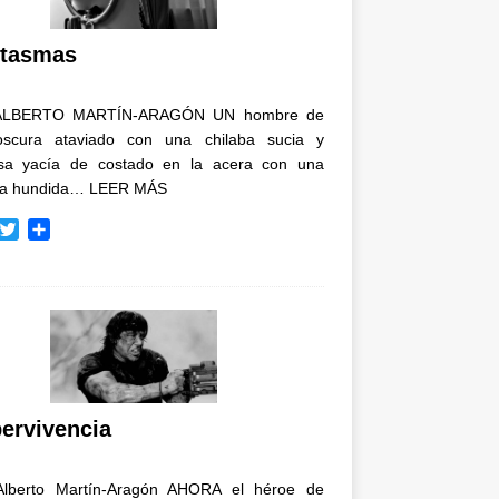
i
r
tasmas
ALBERTO MARTÍN-ARAGÓN UN hombre de
oscura ataviado con una chilaba sucia y
osa yacía de costado en la acera con una
ja hundida…
LEER MÁS
T
C
w
o
i
m
t
p
t
a
e
r
r
t
i
r
ervivencia
Alberto Martín-Aragón AHORA el héroe de