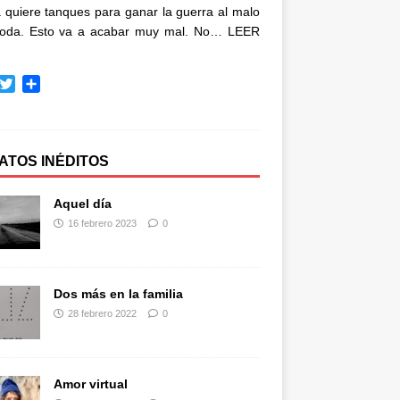
quiere tanques para ganar la guerra al malo
oda. Esto va a acabar muy mal. No…
LEER
T
C
w
o
i
m
t
p
t
a
ATOS INÉDITOS
e
r
r
t
Aquel día
i
16 febrero 2023
0
r
Dos más en la familia
28 febrero 2022
0
Amor virtual