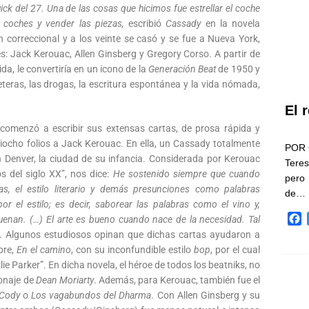
k del 27. Una de las cosas que hicimos fue estrellar el coche
ar coches y vender las piezas,
escribió
Cassady
en la novela
 correccional y a los veinte se casó y se fue a Nueva York,
: Jack Kerouac, Allen Ginsberg y Gregory Corso. A partir de
ida, le convertiría en un icono de la
Generación Beat
de 1950 y
eteras, las drogas, la escritura espontánea y la vida nómada,
El 
comenzó a escribir sus extensas cartas, de prosa rápida y
ciocho folios a Jack Kerouac. En ella, un Cassady totalmente
POR 
 Denver, la ciudad de su infancia. Considerada por Kerouac
Teres
s del siglo XX”, nos dice:
He sostenido siempre que cuando
pero
as, el estilo literario y demás presunciones como palabras
de…
or el estilo; es decir, saborear las palabras como el vino y,
F
suenan. (…) El arte es bueno cuando nace de la necesidad. Tal
a
. Algunos estudiosos opinan que dichas cartas ayudaron a
c
bre,
En el camino
, con su inconfundible estilo
bop
, por el cual
e
e Parker”. En dicha novela, el héroe de todos los beatniks, no
b
sonaje de
Dean Moriarty
. Además, para Kerouac, también fue el
o
 Cody
o
Los vagabundos del Dharma
. Con Allen Ginsberg y su
o