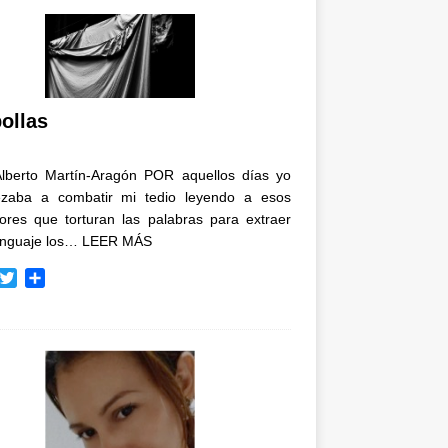
ollas
Alberto Martín-Aragón POR aquellos días yo
zaba a combatir mi tedio leyendo a esos
tores que torturan las palabras para extraer
enguaje los…
LEER MÁS
T
C
w
o
i
m
t
p
t
a
e
r
r
t
i
r