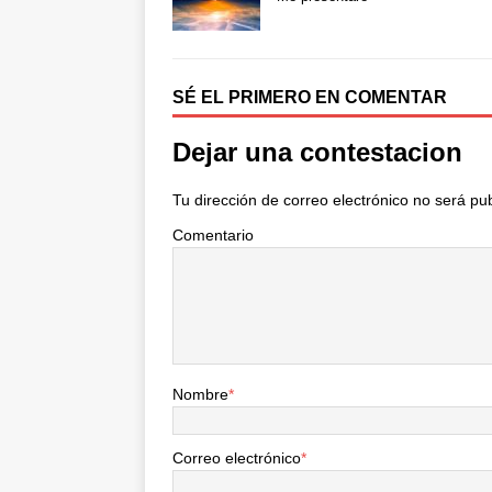
b
t
a
o
e
r
o
r
t
k
i
SÉ EL PRIMERO EN COMENTAR
r
Dejar una contestacion
Tu dirección de correo electrónico no será pu
Comentario
Nombre
*
Correo electrónico
*