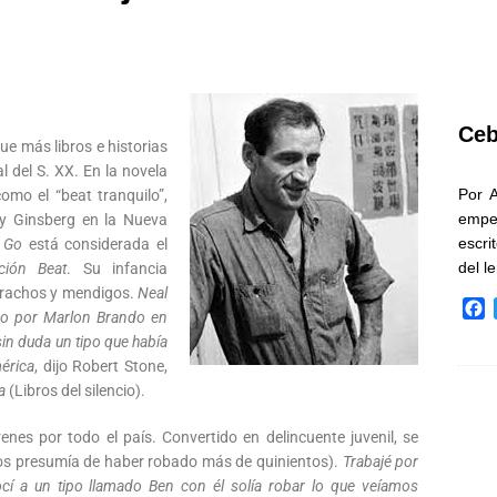
Ceb
ue más libros e historias
al del S. XX. En la novela
Por 
mo el “beat tranquilo”,
empe
 y Ginsberg en la Nueva
escri
.
Go
está considerada el
del l
ción Beat
. Su infancia
orrachos y mendigos.
Neal
F
ado por Marlon Brando en
a
sin duda un tipo que había
c
érica
, dijo Robert Stone,
e
a
(Libros del silencio).
b
o
enes por todo el país. Convertido en delincuente juvenil, se
o
años presumía de haber robado más de quinientos).
Trabajé por
k
í a un tipo llamado Ben con él solía robar lo que veíamos