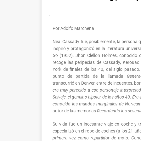
Por Adolfo Marchena
Neal Cassady fue, posiblemente, la persona q
inspiró y protagonizó en la literatura univers
Go
(1952), Jhon Clellon Holmes, conocido co
recoge las peripecias de Cassady, Kerouac
York de finales de los 40, del siglo pasado
punto de partida de la llamada
Genera
transcurrió en Denver, entre delincuentes, b
era muy parecido a ese personaje interpret
Salvaje, el genuino hipster de los años 40. Era 
conocido los mundos marginales de Norteam
autor de las memorias
Recordando los sesent
Su vida fue un incesante viaje en coche y tr
especializó en el robo de coches (a los 21 
primera vez como repartidor de moto. Conoc