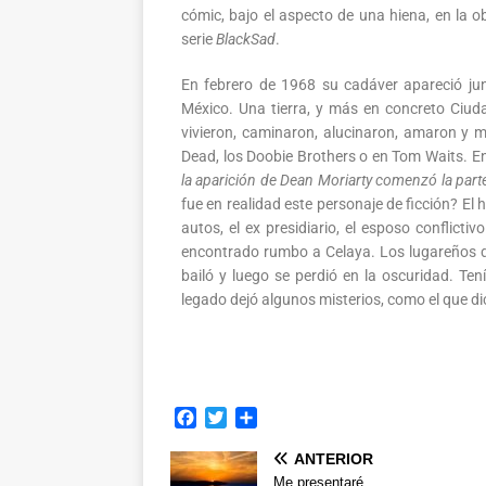
cómic, bajo el aspecto de una hiena, en la 
serie
BlackSad
.
En febrero de 1968 su cadáver apareció junt
México. Una tierra, y más en concreto Ciud
vivieron, caminaron, alucinaron, amaron y m
Dead, los Doobie Brothers o en Tom Waits. E
la aparición de Dean Moriarty comenzó la parte
fue en realidad este personaje de ficción? El h
autos, el ex presidiario, el esposo conflicti
encontrado rumbo a Celaya. Los lugareños 
bailó y luego se perdió en la oscuridad. Te
legado dejó algunos misterios, como el que di
F
T
C
a
w
o
ANTERIOR
c
i
m
e
t
p
Me presentaré