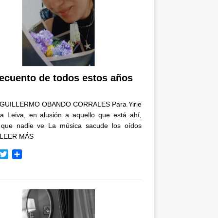
recuento de todos estos años
GUILLERMO OBANDO CORRALES Para Yirle
a Leiva, en alusión a aquello que está ahí,
 que nadie ve La música sacude los oídos
LEER MÁS
T
C
w
o
i
m
t
p
t
a
e
r
r
t