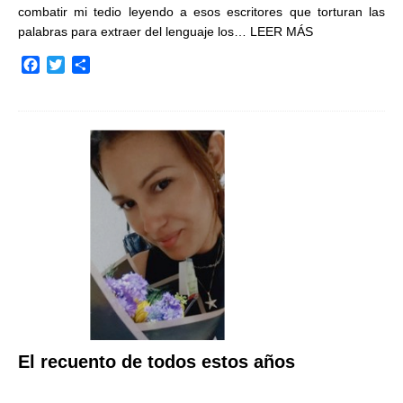
combatir mi tedio leyendo a esos escritores que torturan las
palabras para extraer del lenguaje los…
LEER MÁS
F
T
C
a
w
o
c
i
m
e
t
p
b
t
a
o
e
r
o
r
t
k
i
r
El recuento de todos estos años