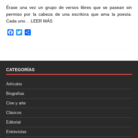
Érase una vez un grupo de versos libres que se pasean sin
permiso por la cabeza de una escritora que ama la poesía.
Cada uno…
LEER MÁS
F
T
C
a
w
o
c
i
m
e
t
p
b
t
a
o
e
r
o
r
t
CATEGORÍAS
k
i
r
Artículos
Biografías
Cine y arte
Clásicos
Editorial
Entrevistas