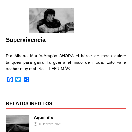
e
t
p
b
t
a
o
e
r
o
r
t
k
i
r
Supervivencia
Por Alberto Martín-Aragón AHORA el héroe de moda quiere
tanques para ganar la guerra al malo de moda. Esto va a
acabar muy mal. No…
LEER MÁS
F
T
C
a
w
o
c
i
m
e
t
p
b
t
a
RELATOS INÉDITOS
o
e
r
o
r
t
Aquel día
k
i
16 febrero 2023
r