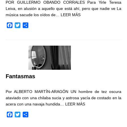
POR GUILLERMO OBANDO CORRALES Para Yirle Teresa
Leiva, en alusión a aquello que está ahí, pero que nadie ve La
música sacude los oídos de…
LEER MÁS
F
T
C
a
w
o
c
i
m
e
t
p
b
t
a
o
e
r
o
r
t
k
i
r
Fantasmas
Por ALBERTO MARTÍN-ARAGÓN UN hombre de tez oscura
ataviado con una chilaba sucia y astrosa yacía de costado en la
acera con una navaja hundida…
LEER MÁS
F
T
C
a
w
o
c
i
m